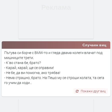
Случаен виц
Пътува си борче с BMW-то и гледа двама колеги влачат под
мишниците трети.
- К`во стана бе, брато?
- Карай, карай, ще се оправим!
- Не бе, да ви помогна, ако трябва!
- Нема страшно, брато. На Пешо му се строши колата, та сега
го учим да ходи...
Покажи друг виц