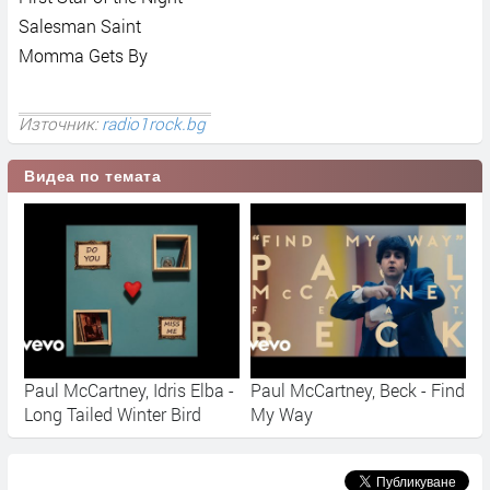
Salesman Saint
Momma Gets By
Източник:
radio1rock.bg
Видеа по темата
Paul McCartney, Idris Elba -
Paul McCartney, Beck - Find
Long Tailed Winter Bird
My Way