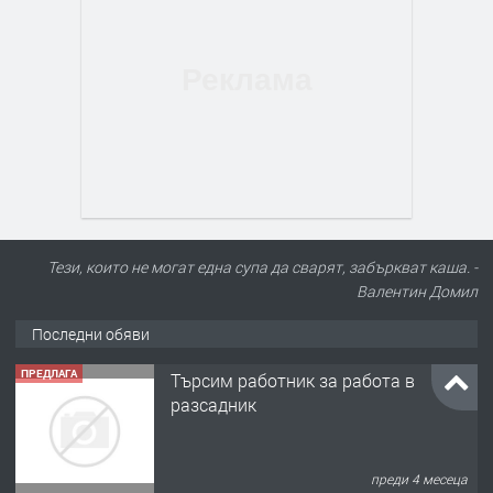
Тези, които не могат една супа да сварят, забъркват каша. -
Валентин Домил
Последни обяви
ПРЕДЛАГА
Търсим работник за работа в
разсадник
преди 4 месеца