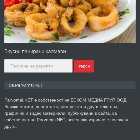
преди 1 година
ПРЕДЛАГА
Първи поход "По стъпките на Ангел
Войвода"
Вкусни панирани калмари
Търси
преди 1 година
ПРЕДЛАГА
Монтажник на малки детайли за
За Parvomai.NET
медицинската индустрия
Parvomai.NET е собственост на ЕСКОМ МЕДИА ГРУП ООД.
Всички статии, репортажи, интервюта и други текстови,
преди 1 година
графични и видео материали, публикувани в сайта, са
собственост на Parvomai.NET, освен ако изрично е посочено
ПРЕДЛАГА
Уроци по Математика
друго.