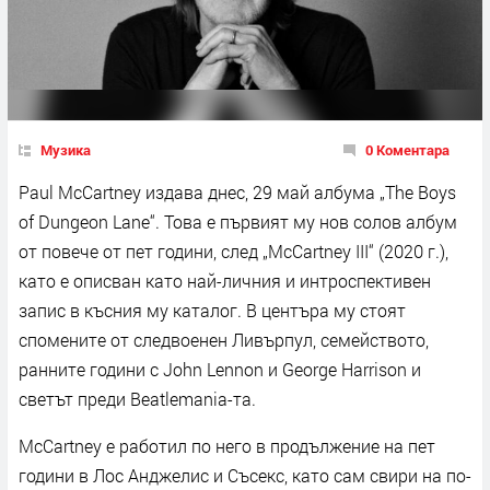
Музика
0 Коментара
Paul McCartney издава днес, 29 май албума „The Boys
of Dungeon Lane“. Това е първият му нов солов албум
от повече от пет години, след „McCartney III“ (2020 г.),
като е описван като най-личния и интроспективен
запис в късния му каталог. В центъра му стоят
спомените от следвоенен Ливърпул, семейството,
ранните години с John Lennon и George Harrison и
светът преди Beatlemania-та.
McCartney е работил по него в продължение на пет
години в Лос Анджелис и Съсекс, като сам свири на по-