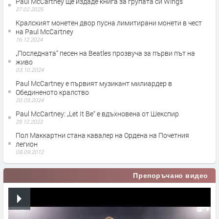
Paul McCartney ще издаде книга за групата си Wings
27.02.2025
Кралският монетен двор пусна лимитирани монети в чест
на Paul McCartney
16.12.2024
„Последната“ песен на Beatles прозвуча за първи път на
живо
03.10.2024
Paul McCartney е първият музикант милиардер в
Обединеното кралство
20.05.2024
Paul McCartney: „Let It Be“ е вдъхновена от Шекспир
29.12.2023
Пол Маккартни стана кавалер на Ордена на Почетния
легион
08.09.2012
Препоръчано видео