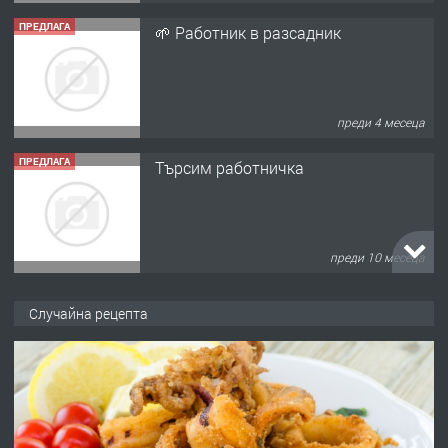
ПРЕДЛАГА
🌱 Работник в разсадник
преди 4 месеца
ПРЕДЛАГА
Търсим работничка
преди 10 месеца
ПРЕДЛАГА
Продава употребявани чисти и
Случайна рецепта
запазени матраци за спални.
преди 1 година
ПРЕДЛАГА
Работа за общи работници