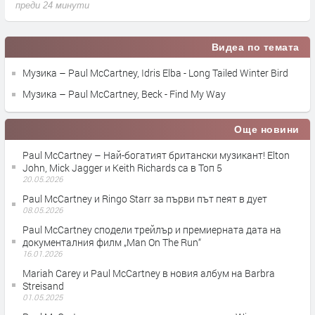
преди 24 минути
п
Видеа по темата
Музика – Paul McCartney, Idris Elba - Long Tailed Winter Bird
Музика – Paul McCartney, Beck - Find My Way
Още новини
Paul McCartney – Най-богатият британски музикант! Elton
John, Mick Jagger и Keith Richards са в Топ 5
20.05.2026
Paul McCartney и Ringo Starr за първи път пеят в дует
08.05.2026
Paul McCartney сподели трейлър и премиерната дата на
документалния филм „Man On The Run“
16.01.2026
Mariah Carey и Paul McCartney в новия албум на Barbra
Streisand
01.05.2025