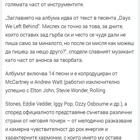
голямата част от инструментите.
„Заглавието на албума идва от текст в песента „Days
We Left Behind“. Мислех си точно за това, за дните,
които оставих зад гърба си и често се чудя дали не
пиша само за миналото, но после си мисля как можеш
да пишеш за нещо друго?“, сподели славният музикант
като част от анонса за творбата.
Албумът включва 14 песни и е копродуциран от
McCartney и Andrew Watt (работил изключително
успешно с Elton John, Stevie Wonder, Rolling
Stones, Eddie Vedder, Iggy Pop, Ozzy Osbourne и др.), а
според официалното представяне съчетава различни
страни от неговия почерк – от мелодично разказване
и камерна чувствителност до рок енергия и
характерните хармонии, с които името му остава