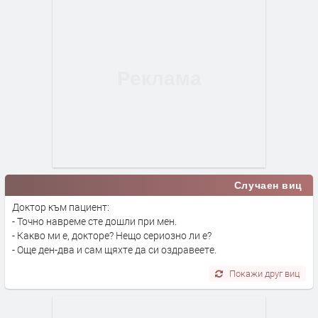
Случаен виц
Доктор към пациент:
- Точно навреме сте дошли при мен.
- Какво ми е, докторе? Нещо сериозно ли е?
- Още ден-два и сам щяхте да си оздравеете.
Покажи друг виц