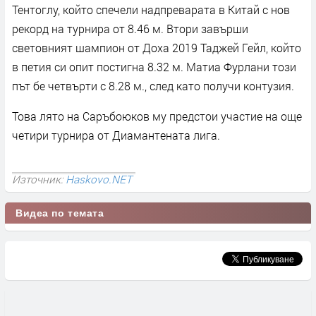
Тентоглу, който спечели надпреварата в Китай с нов
рекорд на турнира от 8.46 м. Втори завърши
световният шампион от Доха 2019 Таджей Гейл, който
в петия си опит постигна 8.32 м. Матиа Фурлани този
път бе четвърти с 8.28 м., след като получи контузия.
Това лято на Саръбоюков му предстои участие на още
четири турнира от Диамантената лига.
Източник:
Haskovo.NET
Видеа по темата