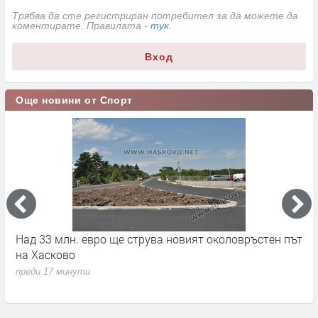
Трябва да сте регистриран потребител за да можете да
коментирате. Правилата -
тук
.
Вход
Още новини от Спорт
на
Над 33 млн. евро ще струва новият околовръстен път
С
на Хасково
п
преди 17 минути
п