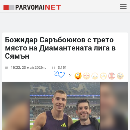
Божидар Саръбоюков с трето
място на Диамантената лига в
Сямън
16:22, 23 май 2026 г.
3,151
0
2