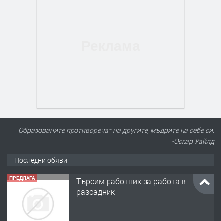
Образованите противоречат на другите, мъдрите на себе си.
-Оскар Уайлд
Последни обяви
ПРЕДЛАГА
Търсим работник за работа в
разсадник