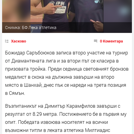
Снимка: БФ Лека атлетика
Хасково
0 Коментара
Божидар Саръбоюков записа второ участие на турнир
от Диамантената лига и за втори път се класира в
призовата тройка. Преди седмица световният бронзов
медалист в скока на дължина завърши на второ
място в Шанхай, днес пък се нареди на трета позиция
в Сямън.
Възпитаникът на Димитър Карамфилов завърши с
резултат от 8.29 метра. Постижението бе в първия му
опит. Победата извоюва носителят на всички
възможни титли в леката атлетика Милтиадис