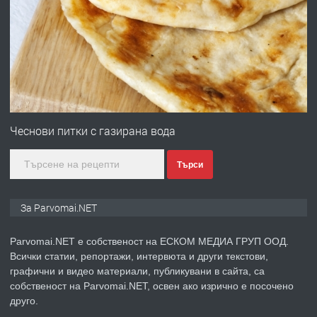
ПРЕДЛАГА
Работа за общи работници
преди 1 година
ПРЕДЛАГА
Първи поход "По стъпките на Ангел
Войвода"
Чеснови питки с газирана вода
Търси
преди 1 година
ПРЕДЛАГА
Монтажник на малки детайли за
За Parvomai.NET
медицинската индустрия
Parvomai.NET е собственост на ЕСКОМ МЕДИА ГРУП ООД.
Всички статии, репортажи, интервюта и други текстови,
преди 1 година
графични и видео материали, публикувани в сайта, са
собственост на Parvomai.NET, освен ако изрично е посочено
ПРЕДЛАГА
Уроци по Математика
друго.