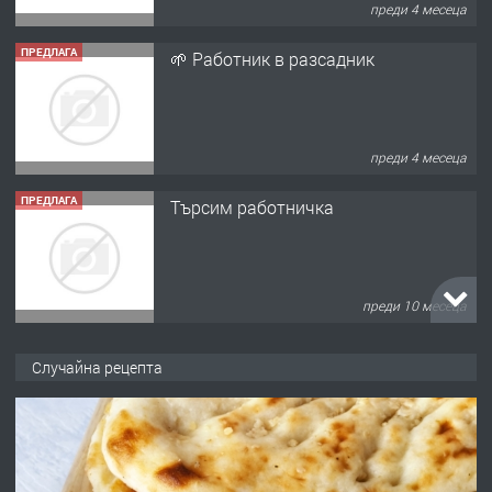
преди 4 месеца
ПРЕДЛАГА
🌱 Работник в разсадник
преди 4 месеца
ПРЕДЛАГА
Търсим работничка
преди 10 месеца
ПРЕДЛАГА
Продава употребявани чисти и
Случайна рецепта
запазени матраци за спални.
преди 1 година