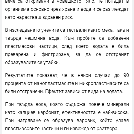
вече са откривани в човешкото тяло. Те попадат в
организма основно чрез храна и вода и се разглеждат
като нарастващ здравен риск.
В изследването учените са тествали както мека, така и
твърда чешмяна вода. Към пробите са добавени
пластмасови частици, след което водата е била
преварена и филтрирана, за да се отстранят
образувалите се утайки.
Резултатите показват, че в някои случаи до 90
процента от нанопластмасите и микропластмасите са
били отстранени. Ефектът зависи от вида на водата.
При твърда вода, която съдържа повече минерали
като калциев карбонат, ефективността е най-висока.
При нагряване се образува варовик, който улавя
пластмасовите частици и ги извежда от разтвора.