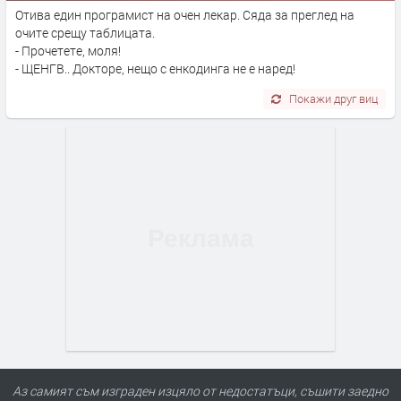
Отива един програмист на очен лекар. Сяда за преглед на
очите срещу таблицата.
- Прочетете, моля!
- ЩЕНГВ.. Докторе, нещо с енкодинга не е наред!
Покажи друг виц
Аз самият съм изграден изцяло от недостатъци, съшити заедно