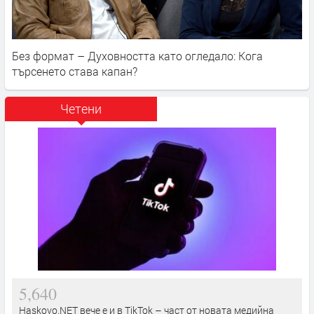
Без формат – Духовността като огледало: Кога
търсенето става капан?
Четени
5,640
Haskovo.NET вече е и в TikTok – част от новата медийна