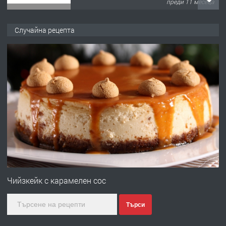
преди 11 месеца
ПРЕДЛАГА
Продава употребявани чисти и
Случайна рецепта
запазени матраци за спални.
преди 1 година
ПРЕДЛАГА
Работа за общи работници
преди 1 година
ПРЕДЛАГА
Първи поход "По стъпките на Ангел
Войвода"
Чийзкейк с карамелен сос
Търси
преди 1 година
ПРЕДЛАГА