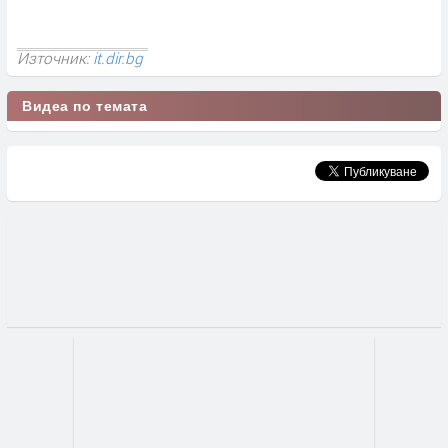
Източник:
it.dir.bg
Видеа по темата