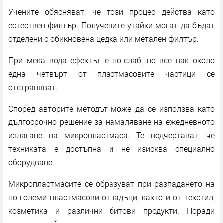
Учените обясняват, че този процес действа като
естествен филтър. Получените утайки могат да бъдат
отделени с обикновена цедка или метален филтър.
При мека вода ефектът е по-слаб, но все пак около
една четвърт от пластмасовите частици се
отстраняват.
Според авторите методът може да се използва като
дългосрочно решение за намаляване на ежедневното
излагане на микропластмаса. Те подчертават, че
техниката е достъпна и не изисква специално
оборудване.
Микропластмасите се образуват при разпадането на
по-големи пластмасови отпадъци, както и от текстил,
козметика и различни битови продукти. Поради