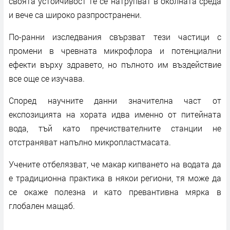
своята устойчивост те се натрупват в околната среда
и вече са широко разпространени.
По-ранни изследвания свързват тези частици с
промени в чревната микрофлора и потенциални
ефекти върху здравето, но пълното им въздействие
все още се изучава.
Според научните данни значителна част от
експозицията на хората идва именно от питейната
вода, тъй като пречиствателните станции не
отстраняват напълно микропластмасата.
Учените отбелязват, че макар кипването на водата да
е традиционна практика в някои региони, тя може да
се окаже полезна и като превантивна мярка в
глобален мащаб.