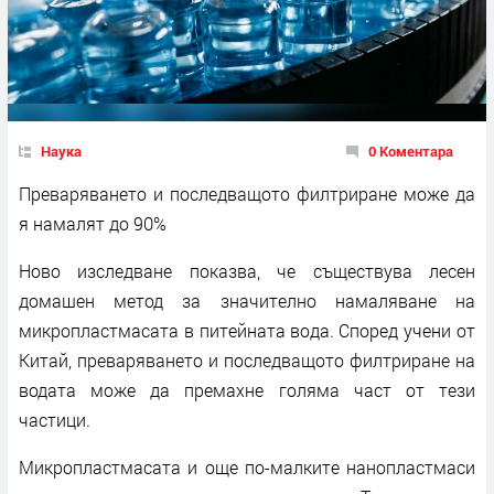
Наука
0 Коментара
Преваряването и последващото филтриране може да
я намалят до 90%
Ново изследване показва, че съществува лесен
домашен метод за значително намаляване на
микропластмасата в питейната вода. Според учени от
Китай, преваряването и последващото филтриране на
водата може да премахне голяма част от тези
частици.
Микропластмасата и още по-малките нанопластмаси