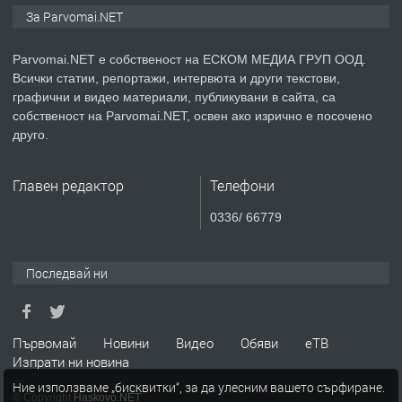
Монтажник на малки детайли за
За Parvomai.NET
медицинската индустрия
Parvomai.NET е собственост на ЕСКОМ МЕДИА ГРУП ООД.
Всички статии, репортажи, интервюта и други текстови,
преди 1 година
графични и видео материали, публикувани в сайта, са
собственост на Parvomai.NET, освен ако изрично е посочено
ПРЕДЛАГА
Уроци по Математика
друго.
Главен редактор
Телефони
преди 1 година
0336/ 66779
ПРЕДЛАГА
Продавам апартамент - гр.
Първомай
Последвай ни
преди 1 година
Първомай
Новини
Видео
Обяви
еТВ
Изпрати ни новина
ТЪРСИ
Търсим работник
Ние използваме „бисквитки“, за да улесним вашето сърфиране.
© Copyright
Haskovo.NET