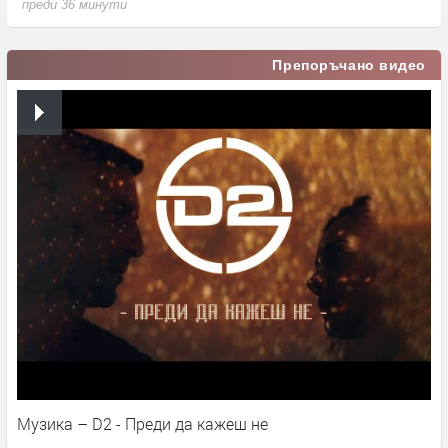
преди 36 минути
п
Препоръчано видео
Музика – D2 - Преди да кажеш не