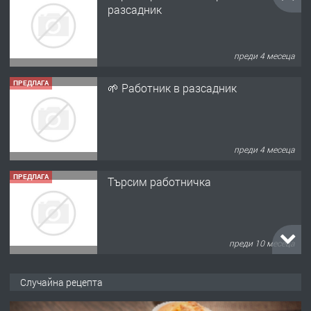
разсадник
преди 4 месеца
ПРЕДЛАГА
🌱 Работник в разсадник
преди 4 месеца
ПРЕДЛАГА
Търсим работничка
преди 10 месеца
ПРЕДЛАГА
Продава употребявани чисти и
Случайна рецепта
запазени матраци за спални.