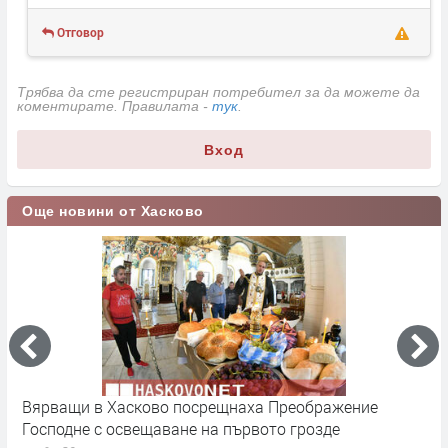
Отговор
Трябва да сте регистриран потребител за да можете да
коментирате. Правилата -
тук
.
Вход
Още новини от Хасково
Вярващи в Хасково посрещнаха Преображение
Ф
Господне с освещаване на първото грозде
у