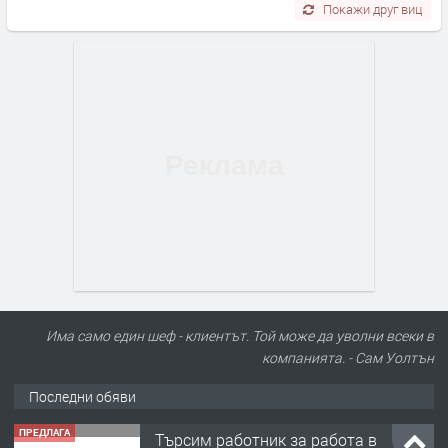
Покажи друг виц
Има само един шеф - клиентът. Той може да уволни всеки в
компанията. - Сам Уолтън
Последни обяви
ПРЕДЛАГА
Търсим работник за работа в