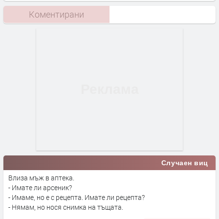
Коментирани
Случаен виц
Влиза мъж в аптека.
- Имате ли арсеник?
- Имаме, но е с рецепта. Имате ли рецепта?
- Нямам, но нося снимка на тъщата.