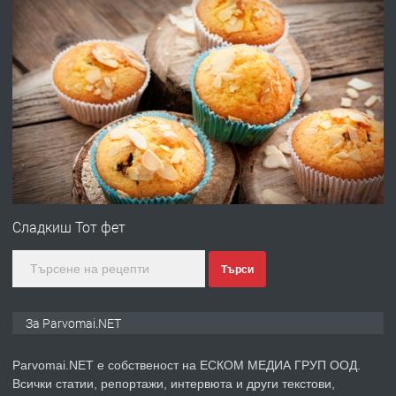
преди 1 година
ПРЕДЛАГА
Работа за общи работници
преди 1 година
ПРЕДЛАГА
Първи поход "По стъпките на Ангел
Войвода"
Сладкиш Тот фет
Търси
преди 1 година
ПРЕДЛАГА
Монтажник на малки детайли за
За Parvomai.NET
медицинската индустрия
Parvomai.NET е собственост на ЕСКОМ МЕДИА ГРУП ООД.
Всички статии, репортажи, интервюта и други текстови,
преди 1 година