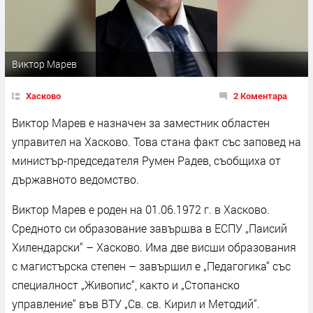
Виктор Марев
Хасково
2 Коментара
Виктор Марев е назначен за заместник областен
управител на Хасково. Това стана факт със заповед на
министър-председателя Румен Радев, съобщиха от
държавното ведомство.
Виктор Марев е роден на 01.06.1972 г. в Хасково.
Средното си образование завършва в ЕСПУ „Паисий
Хилендарски“ – Хасково. Има две висши образования
с магистърска степен – завършил е „Педагогика“ със
специалност „Живопис“, както и „Стопанско
управление“ във ВТУ „Св. св. Кирил и Методий“.