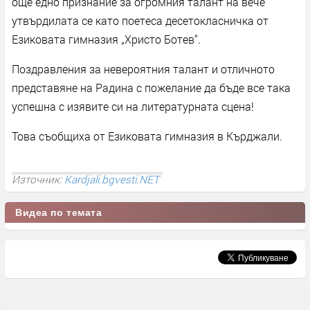
още едно признание за огромния талант на вече
утвърдилата се като поетеса десетокласничка от
Езиковата гимназия „Христо Ботев“.
Поздравления за невероятния талант и отличното
представяне на Радина с пожелание да бъде все така
успешна с изявите си на литературната сцена!
Това съобщиха от Езиковата гимназия в Кърджали.
Източник:
Kardjali.bgvesti.NET
Видеа по темата