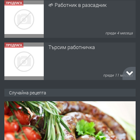
ПРЕДЛАГА
🌱 Работник в разсадник
преди 4 месеца
ПРЕДЛАГА
Търсим работничка
преди 11 месеца
ПРЕДЛАГА
Продава употребявани чисти и
Случайна рецепта
запазени матраци за спални.
преди 1 година
ПРЕДЛАГА
Работа за общи работници