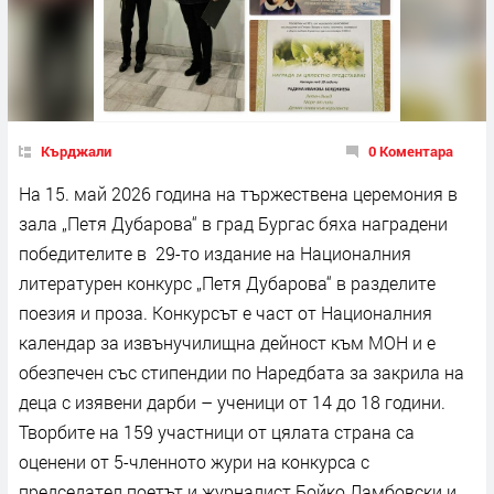
Кърджали
0 Коментара
На 15. май 2026 година на тържествена церемония в
зала „Петя Дубарова“ в град Бургас бяха наградени
победителите в 29-то издание на Националния
литературен конкурс „Петя Дубарова“ в разделите
поезия и проза. Конкурсът е част от Националния
календар за извънучилищна дейност към МОН и е
обезпечен със стипендии по Наредбата за закрила на
деца с изявени дарби – ученици от 14 до 18 години.
Творбите на 159 участници от цялата страна са
оценени от 5-членното жури на конкурса с
председател поетът и журналист Бойко Ламбовски и