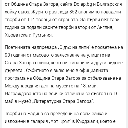
от Община Стара Загора, сайта Dolap.bg и Българския
хайку съюз. Журито разгледа 352 анонимно подадени
творби от 114 творци от страната. За първи път тази
година са подали своите творби автори от Англия,
Хърватска и Румъния.
Поетичната надпревара „С дъх на липи“ е посветена на
90 години от масовото залесяване на улиците на
Стара Загора с липи, кестени, кипариси и други видове
дървета . Събитието е включено в официалната
програма на Община Стара Загора за отбелязване на
Международния ден на музеите на 18. май.
Награждаването на всички отличени се състоя на 16.
май в музей „Литературна Стара Загора“.
Творби на Радина са преведени на осем езика и
изложени в галария „Арт Кръг“ в Кърджали, което е