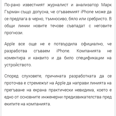
По-рано известният журналист и анализатор Марк
Гърман също допусна, че сгъваемият iPhone може да
се предлага в черно, тъмносиво, бяло или сребристо. В
общи линии новите течове съвпадат с неговите
прогнози.
Apple все още не е потвърдила официално, че
разработва сгъваем iPhone. Компанията не
коментира и каквито и да било спецификации на
устройството.
Според слуховете, причината разработката да се
проточва е стремежът на Apple да направи линията на
прегъване на екрана практически невидима, което е
едно от основните инженерни предизвикателства пред
екипите на компанията.