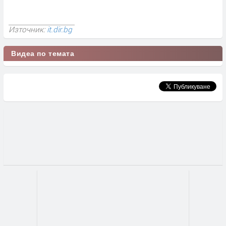
Източник:
it.dir.bg
Видеа по темата