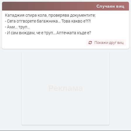
Случаен виц
Катаджия спира кола, проверява документите:
- Сега отгворете багажника... Това какво е?!?!
- Ами... труп...
- И сам виждам, че е труп... Аптечката къде е?
Покажи друг виц