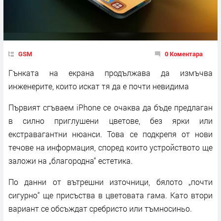
GSM
0 Коментара
Гънката на екрана продължава да измъчва
инженерите, които искат тя да е почти невидима
Първият сгъваем iPhone се очаква да бъде предлаган
в силно приглушени цветове, без ярки или
екстравагантни нюанси. Това се подкрепя от нови
течове на информация, според които устройството ще
заложи на „благородна“ естетика.
По данни от вътрешни източници, бялото „почти
сигурно“ ще присъства в цветовата гама. Като втори
вариант се обсъждат сребристо или тъмносиньо.