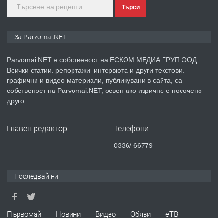
Търси
преди 1 година
ПРЕДЛАГА
Монтажник на малки детайли за
За Parvomai.NET
медицинската индустрия
Parvomai.NET е собственост на ЕСКОМ МЕДИА ГРУП ООД.
Всички статии, репортажи, интервюта и други текстови,
преди 1 година
графични и видео материали, публикувани в сайта, са
собственост на Parvomai.NET, освен ако изрично е посочено
ПРЕДЛАГА
Уроци по Математика
друго.
Главен редактор
Телефони
преди 1 година
0336/ 66779
ПРЕДЛАГА
Продавам апартамент - гр.
Първомай
Последвай ни
преди 1 година
Първомай
Новини
Видео
Обяви
еТВ