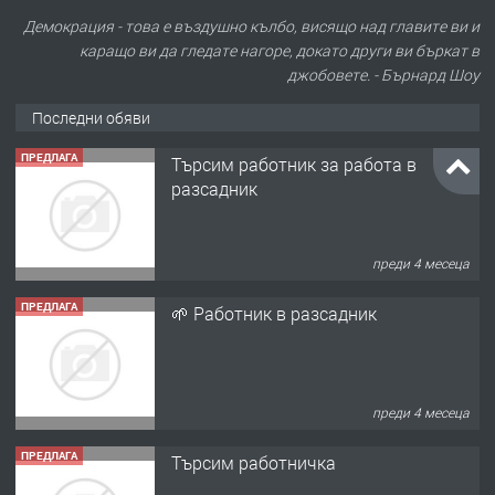
Демокрация - това е въздушно кълбо, висящо над главите ви и
каращо ви да гледате нагоре, докато други ви бъркат в
джобовете. - Бърнард Шоу
Последни обяви
ПРЕДЛАГА
Търсим работник за работа в
разсадник
преди 4 месеца
ПРЕДЛАГА
🌱 Работник в разсадник
преди 4 месеца
ПРЕДЛАГА
Търсим работничка