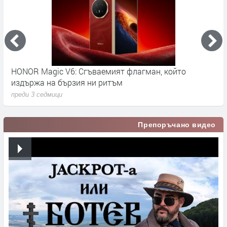
HONOR Magic V6: Сгъваемият флагман, който
A
издържа на бързия ни ритъм
с
преди 3 седмици
п
Препоръчано видео