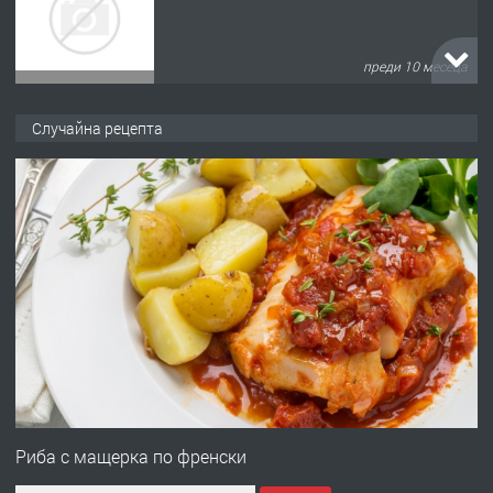
преди 10 месеца
ПРЕДЛАГА
Продава употребявани чисти и
Случайна рецепта
запазени матраци за спални.
преди 1 година
ПРЕДЛАГА
Работа за общи работници
преди 1 година
ПРЕДЛАГА
Първи поход "По стъпките на Ангел
Войвода"
Риба с мащерка по френски