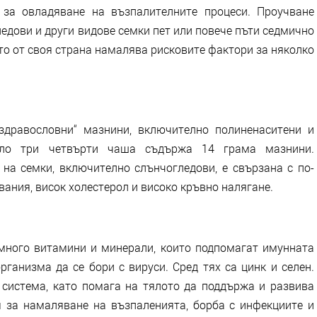
 за овладяване на възпалителните процеси. Проучване
едови и други видове семки пет или повече пъти седмично
ето от своя страна намалява рисковите фактори за няколко
здравословни“ мазнини, включително полиненаситени и
оло три четвърти чаша съдържа 14 грама мазнини.
 на семки, включително слънчогледови, е свързана с по-
ания, висок холестерол и високо кръвно налягане.
много витамини и минерали, които подпомагат имунната
ганизма да се бори с вируси. Сред тях са цинк и селен.
система, като помага на тялото да поддържа и развива
 за намаляване на възпаленията, борба с инфекциите и