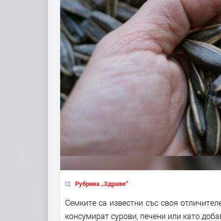
Рубрика „Здраве“
Семките са известни със своя отличителе
консумират сурови, печени или като доб