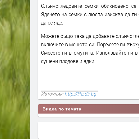
Слънчогледовите семки обикновено се 
Яденето на семки с люспа изисква да ги 
да се яде.
Можете също така да добавяте слънчогле
включите в менюто си: Поръсете ги върху
Смесете ги в смутита. Използвайте ги 
сушени плодове и ядки.
Източник:
http://life.dir.bg
Видеа по темата