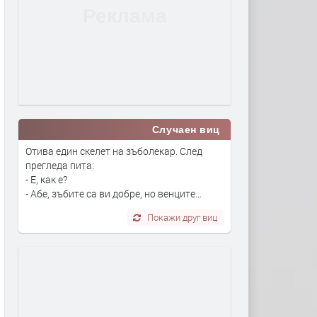
Случаен виц
Отива един скелет на зъболекар. След
прегледа пита:
- Е, как е?
- Абе, зъбите са ви добре, но венците…
Покажи друг виц