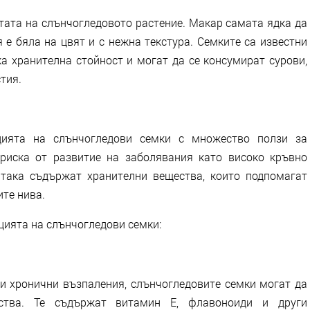
тата на слънчогледовото растение. Макар самата ядка да
 е бяла на цвят и с нежна текстура. Семките са известни
ка хранителна стойност и могат да се консумират сурови,
тия.
цията на слънчогледови семки с множество ползи за
риска от развитие на заболявания като високо кръвно
 така съдържат хранителни вещества, които подпомагат
те нива.
цията на слънчогледови семки:
ли хронични възпаления, слънчогледовите семки могат да
йства. Те съдържат витамин Е, флавоноиди и други