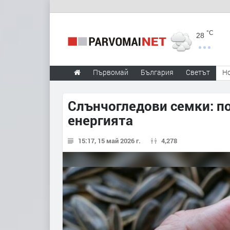
°C
28
Първомай
България
Светът
Н
Слънчогледови семки: п
енергията
15:17, 15 май 2026 г.
4,278