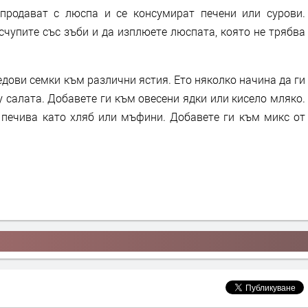
продават с люспа и се консумират печени или сурови.
счупите със зъби и да изплюете люспата, която не трябва
дови семки към различни ястия. Ето няколко начина да ги
 салата. Добавете ги към овесени ядки или кисело мляко.
в печива като хляб или мъфини. Добавете ги към микс от