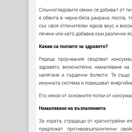
Слънчогледовите семки се добиват от пи
е обвита в черно-бяла раирана люспа, тя
със своя отличителен ядков вкус и висо
печени или като добавка към различни яс
Какви са ползите за здравето?
Редица проучвания свързват консума
здравето, включително намаляване на 
налягане и сърдечни болести. Те също
имунната система и повишават енергийни
Ето някои от основните ползи от консума
Намаляване на възпаленията
За хората, страдащи от краткотрайни и
предложат противовъзпалителни сво