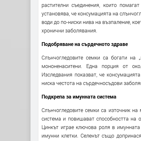
растителни съединения, които помагат
установява, че консумацията на слънчогл
води до по-ниски нива на възпаление, ко
хронични заболявания.
Подобряване на сърдечното здраве
Слънчогледовите семки са богати на „
мононенаситени. Една порция от ок
Изследвания показват, че консумацията
ниска честота на сърдечносъдови заболяв
Подкрепа за имунната система
Слънчогледовите семки са източник на 
система и повишават способността на ор
Цинкът играе ключова роля в имунната 
имунни клетки. Селенът също допринася