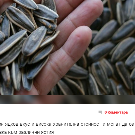
0 Коментара
н ядков вкус и висока хранителна стойност и могат да се
авка към различни ястия