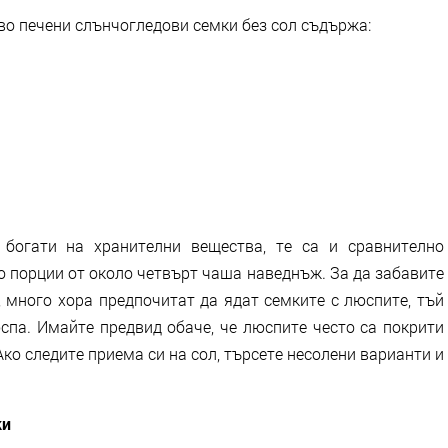
во печени слънчогледови семки без сол съдържа:
 богати на хранителни вещества, те са и сравнително
о порции от около четвърт чаша наведнъж. За да забавите
, много хора предпочитат да ядат семките с люспите, тъй
спа. Имайте предвид обаче, че люспите често са покрити
 Ако следите приема си на сол, търсете несолени варианти и
ки