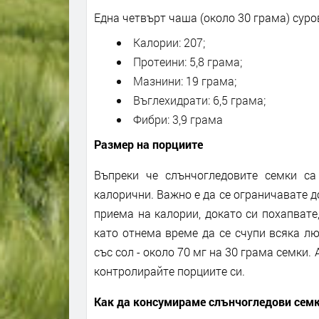
Една четвърт чаша (около 30 грама) суро
Калории: 207;
Протеини: 5,8 грама;
Мазнини: 19 грама;
Въглехидрати: 6,5 грама;
Фибри: 3,9 грама
Размер на порциите
Въпреки че слънчогледовите семки са
калорични. Важно е да се ограничавате д
приема на калории, докато си похапвате
като отнема време да се счупи всяка лю
със сол - около 70 мг на 30 грама семки.
контролирайте порциите си.
Как да консумираме слънчогледови сем