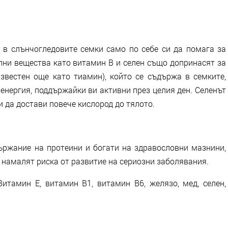
в слънчогледовите семки само по себе си да помага за
лни вещества като витамин B и селен също допринасят за
звестен още като тиамин), който се съдържа в семките,
енергия, поддържайки ви активни през целия ден. Селенът
 да достави повече кислород до тялото.
ържание на протеини и богати на здравословни мазнини,
а намалят риска от развитие на сериозни заболявания.
Витамин Е, витамин B1, витамин B6, желязо, мед, селен,