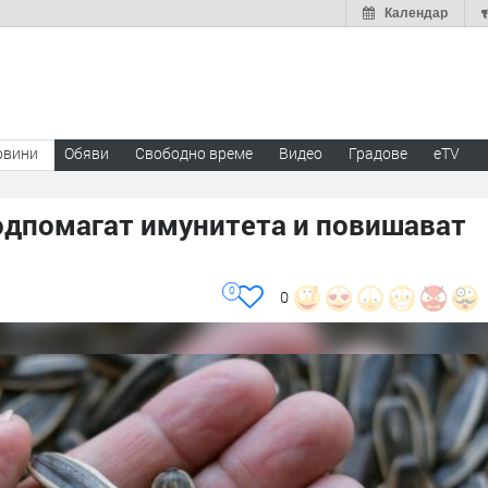
Календар
овини
Обяви
Свободно време
Видео
Градове
eTV
одпомагат имунитета и повишават
0
0