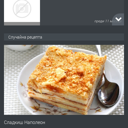
запазени матраци за спални.
преди 1 година
ПРЕДЛАГА
Работа за общи работници
Случайна рецепта
преди 1 година
ПРЕДЛАГА
Първи поход "По стъпките на Ангел
Войвода"
преди 1 година
ПРЕДЛАГА
Монтажник на малки детайли за
медицинската индустрия
Сладкиш Наполеон