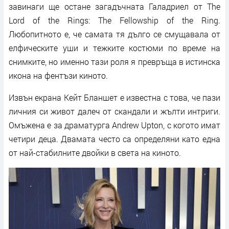
завинаги ще остане загадъчната Галадриел от The
Lord of the Rings: The Fellowship of the Ring.
Любопитното е, че самата тя дълго се смущавала от
елфическите уши и тежките костюми по време на
снимките, но именно тази роля я превръща в истинска
икона на фентъзи киното.
Извън екрана Кейт Бланшет е известна с това, че пази
личния си живот далеч от скандали и жълти интриги.
Омъжена е за драматурга Andrew Upton, с когото имат
четири деца. Двамата често са определяни като една
от най-стабилните двойки в света на киното.