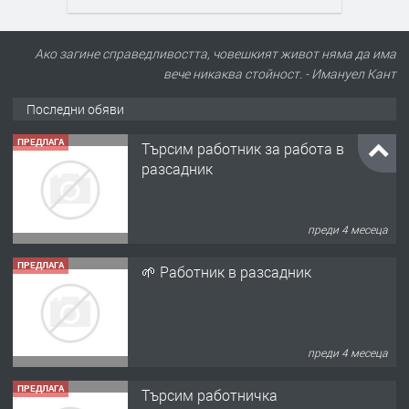
Ако загине справедливостта, човешкият живот няма да има
вече никаква стойност. - Имануел Кант
Последни обяви
ПРЕДЛАГА
🌱 Работник в разсадник
преди 4 месеца
ПРЕДЛАГА
Търсим работничка
преди 11 месеца
ПРЕДЛАГА
Продава употребявани чисти и