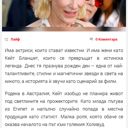
Лайф
0 Коментара
Има актриси, които стават известни. И има жени като
Кейт Бланшет, които се превръщат в истинска
легенда. Днес тя празнува рожден ден – една от най-
талантливите, стилни и магнетични звезди в света на
киното, а историята ѝ звучи като сценарий за филм.
Родена в Австралия, Кейт изобщо не планира живот
под светлините на прожекторите. Като млада пътува
из Египет и напълно случайно попада в местна
продукция като статист. Малка роля, която обаче се
оказва началото на път към големия Холивуд.