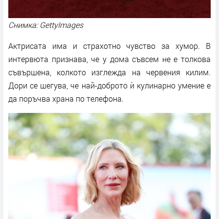
Снимка: GettyImages
Актрисата има и страхотно чувство за хумор. В
интервюта признава, че у дома съвсем не е толкова
съвършена, колкото изглежда на червения килим.
Дори се шегува, че най-доброто ѝ кулинарно умение е
да поръчва храна по телефона.