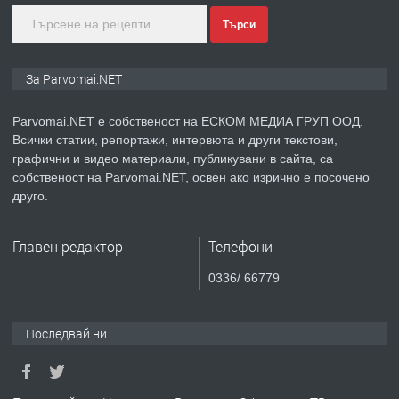
Търси
преди 1 година
ПРЕДЛАГА
Уроци по Математика
За Parvomai.NET
Parvomai.NET е собственост на ЕСКОМ МЕДИА ГРУП ООД.
Всички статии, репортажи, интервюта и други текстови,
преди 1 година
графични и видео материали, публикувани в сайта, са
собственост на Parvomai.NET, освен ако изрично е посочено
ПРЕДЛАГА
Продавам апартамент - гр.
друго.
Първомай
Главен редактор
Телефони
преди 1 година
0336/ 66779
ТЪРСИ
Търсим работник
Последвай ни
преди 1 година