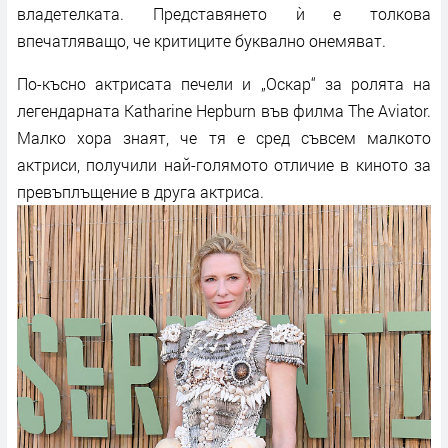
владетелката. Представянето ѝ е толкова
впечатляващо, че критиците буквално онемяват.
По-късно актрисата печели и „Оскар“ за ролята на
легендарната Katharine Hepburn във филма The Aviator.
Малко хора знаят, че тя е сред съвсем малкото
актриси, получили най-голямото отличие в киното за
превъплъщение в друга актриса.