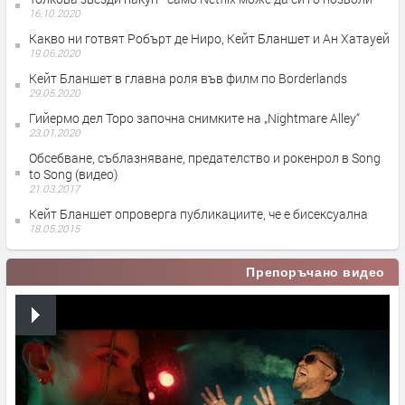
16.10.2020
Какво ни готвят Робърт де Ниро, Кейт Бланшет и Ан Хатауей
19.06.2020
Кейт Бланшет в главна роля във филм по Borderlands
29.05.2020
Гийермо дел Торо започна снимките на „Nightmare Alley“
23.01.2020
Обсебване, съблазняване, предателство и рокенрол в Song
to Song (видео)
21.03.2017
Кейт Бланшет опроверга публикациите, че е бисексуална
18.05.2015
Препоръчано видео