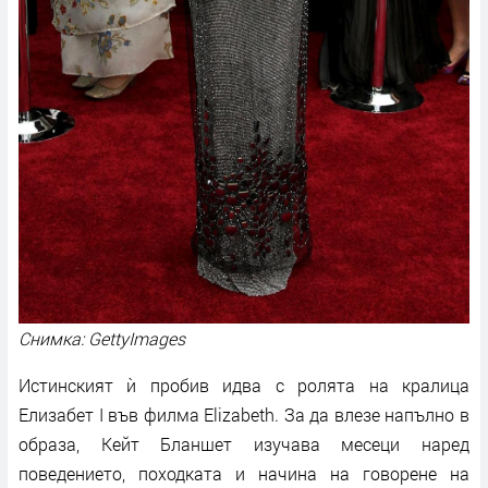
Снимка: GettyImages
Истинският ѝ пробив идва с ролята на кралица
Елизабет I във филма Elizabeth. За да влезе напълно в
образа, Кейт Бланшет изучава месеци наред
поведението, походката и начина на говорене на