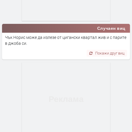
Случаен виц
Чък Норис може да излезе от цигански квартал жив и с парите
в джоба си.
Покажи друг виц