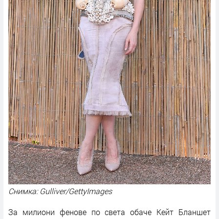
Снимка: Gulliver/GettyImages
За милиони фенове по света обаче Кейт Бланшет