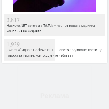
3,817
Haskovo.NET вече е и в TikTok – част от новата медийна
кампания на медията
1,939
„Визия Х“ идва в Haskovo.NET – новото предаване, което ще
говори за темите, които другите избягват