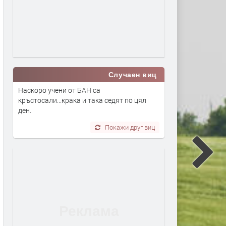
Случаен виц
Наскоро учени от БАН са
кръстосали...крака и така седят по цял
ден.
Покажи друг виц