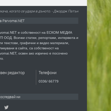
тскача, когато се удари в дъното. - Джордж Патън
а Parvomai.NET
vomai.NET е собственост на ЕСКОМ МЕДИА
П ООД. Всички статии, репортажи, интервюта и
ги текстови, графични и видео материали,
ликувани в сайта, са собственост на
vomai.NET, освен ако изрично е посочено
го.
авен редактор
Телефони
0336/ 66779
оследвай ни