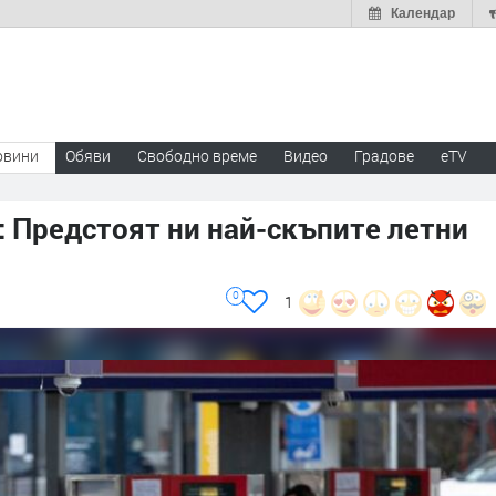
Календар
овини
Обяви
Свободно време
Видео
Градове
eTV
: Предстоят ни най-скъпите летни
0
1