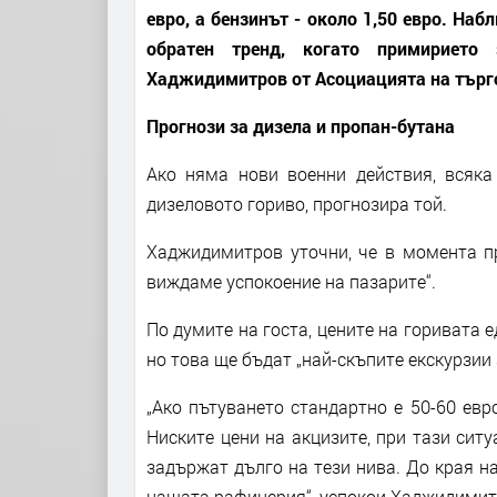
евро, а бензинът - около 1,50 евро. Наб
обратен тренд, когато примирието
Хаджидимитров от Асоциацията на търго
Прогнози за дизела и пропан-бутана
Ако няма нови военни действия, всяка
дизеловото гориво, прогнозира той.
Хаджидимитров уточни, че в момента пр
виждаме успокоение на пазарите“.
По думите на госта, цените на горивата 
но това ще бъдат „най-скъпите екскурзии 
„Ако пътуването стандартно е 50-60 евр
Ниските цени на акцизите, при тази ситу
задържат дълго на тези нива. До края н
нашата рафинерия“, успокои Хаджидимит