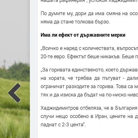
По думите му, дори да има смяна на осо
няма да стане толкова бързо.
Има ли ефект от държавните мерки
„Всичко е наред с количествата, въпросът
20-те евро. Ефектът беше никакъв. Беше 
„За горивата единственото, което държав
на хората, че трябва да пътуват - дал
ограничат разходите за горива. Това са 
тях и да изиска да бъдат на по-ниско ниво
Хаджидимитров отбеляза, че в България ц
случи нещо особено в Иран, цените на 
паднат с 2-3 цента“.