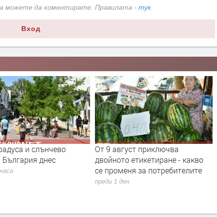
да можете да коментирате. Правилата -
тук
.
Вход
радуса и слънчево
От 9 август приключва
 България днес
двойното етикетиране - какво
се променя за потребителите
 часа
преди 1 ден