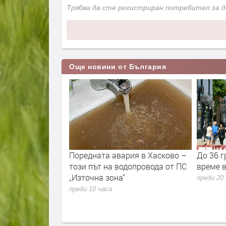
Трябва да сте регистриран потребител за 
Още новини от България
33% от
Поредната авария в Хасково –
До 36 г
а нефт и газ в
този път на водопровода от ПС
време в
л“ в
„Източна зона“
преди 20
на на Черно
преди 10 часа
ачи това