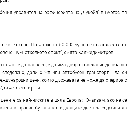
бения управител на рафинерията на „Лукойл“ в Бургас, тя
 е, че е скъпо. По-малко от 50 000 души се възползваха от
повече шум, отколкото ефект“, смята Хаджидимитров.
ата може да направи, е да има доброто желание да обясни
и споделено, дали с жп или автобусен транспорт - да си
международни цени, които държавата не може да оперира с
“, отчете експертът.
ените са най-ниските в цяла Европа: „Очаквам, ако не се
дизела и пропан-бутана в следващите две-три седмици да