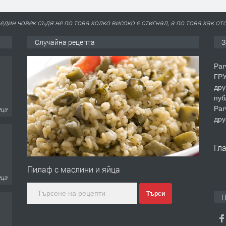
 един човек съдя не по това колко високо е стигнал, а по това как о
Случайна рецепта
З
Par
ГРУ
дру
пуб
Par
еца
дру
Гл
Пилаф с маслини и яйца
еца
Търси
П