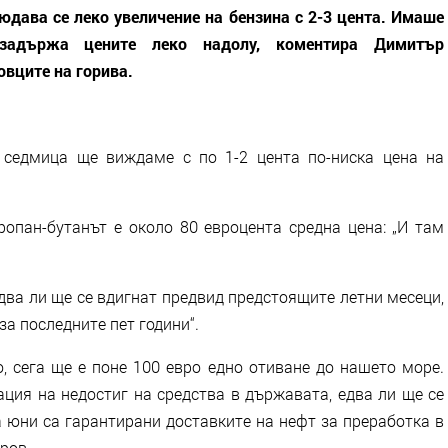
людава се леко увеличение на бензина с 2-3 цента. Имаше
 задържа цените леко надолу, коментира Димитър
вците на горива.
 седмица ще виждаме с по 1-2 цента по-ниска цена на
опан-бутанът е около 80 евроцента средна цена: „И там
едва ли ще се вдигнат предвид предстоящите летни месеци,
за последните пет години“.
о, сега ще е поне 100 евро едно отиване до нашето море.
ация на недостиг на средства в държавата, едва ли ще се
а юни са гарантирани доставките на нефт за преработка в
ров.