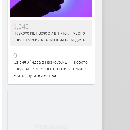
1,242
Haskovo.NET вече е и в TikTok – част от
новата медийна кампания на медията
0
„Визия Х“ идва в Haskovo.NET – новото
предаване, което ще говори за темите,
които другите избягват