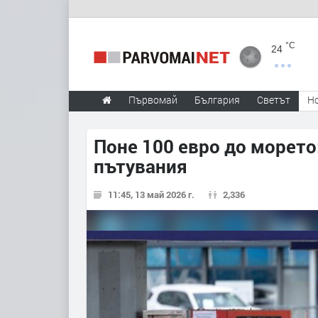
°C
24
Първомай
България
Светът
Н
Поне 100 евро до морето
пътувания
11:45, 13 май 2026 г.
2,336