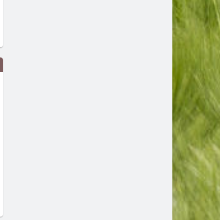
Млад пилот напуска ВВС със
В Европа се диша по-чист
скандално обръщение към
въздух, но климатът изп
Румен Радев и компания
все по-тревожни сигнали-
България показваме как
преди 1 ден
да правим и крачка наза
преди 1 ден