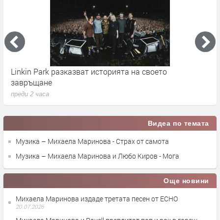
Linkin Park разказват историята на своето
M
завръщане
с
преди 2 часа
п
Видеа по темата
Музика – Михаела Маринова - Страх от самота
Музика – Михаела Маринова и Любо Киров - Мога
Още новини
Михаела Маринова издаде третата песен от ECHO
20.07.2026