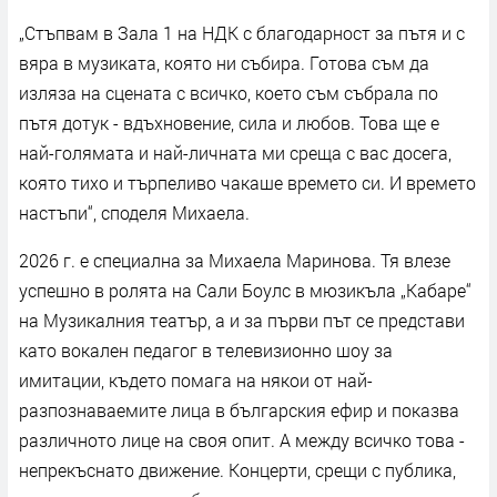
„Стъпвам в Зала 1 на НДК с благодарност за пътя и с
вяра в музиката, която ни събира. Готова съм да
изляза на сцената с всичко, което съм събрала по
пътя дотук - вдъхновение, сила и любов. Това ще е
най-голямата и най-личната ми среща с вас досега,
която тихо и търпеливо чакаше времето си. И времето
настъпи“, споделя Михаела.
2026 г. е специална за Михаела Маринова. Тя влезе
успешно в ролята на Сали Боулс в мюзикъла „Кабаре“
на Музикалния театър, а и за първи път се представи
като вокален педагог в телевизионно шоу за
имитации, където помага на някои от най-
разпознаваемите лица в българския ефир и показва
различното лице на своя опит. А между всичко това -
непрекъснато движение. Концерти, срещи с публика,