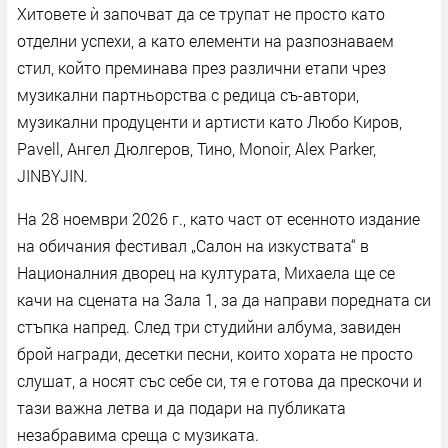
Хитовете ѝ започват да се трупат не просто като
отделни успехи, а като елементи на разпознаваем
стил, който преминава през различни етапи чрез
музикални партньорства с редица съ-автори,
музикални продуценти и артисти като Любо Киров,
Pavell, Ангел Дюлгеров, Тино, Monoir, Alex Parker,
JINBYJIN.
На 28 ноември 2026 г., като част от есенното издание
на обичания фестивал „Салон на изкуствата“ в
Националния дворец на културата, Михаела ще се
качи на сцената на Зала 1, за да направи поредната си
стъпка напред. След три студийни албума, завиден
брой награди, десетки песни, които хората не просто
слушат, а носят със себе си, тя е готова да прескочи и
тази важна летва и да подари на публиката
незабравима среща с музиката.