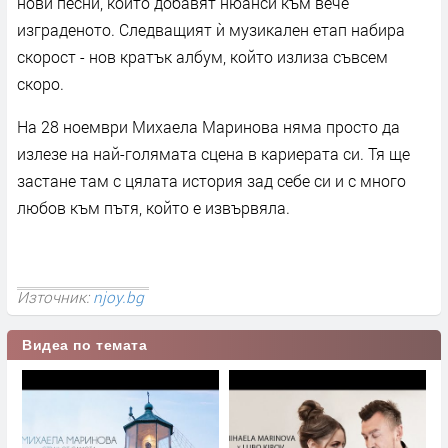
нови песни, които добавят нюанси към вече
изграденото. Следващият ѝ музикален етап набира
скорост - нов кратък албум, който излиза съвсем
скоро.
На 28 ноември Михаела Маринова няма просто да
излезе на най-голямата сцена в кариерата си. Тя ще
застане там с цялата история зад себе си и с много
любов към пътя, който е извървяла.
Източник:
njoy.bg
Видеа по темата