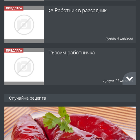
ПРЕДЛАГА
🌱 Работник в разсадник
преди 4 месеца
ПРЕДЛАГА
Търсим работничка
преди 11 месеца
ПРЕДЛАГА
Продава употребявани чисти и
Случайна рецепта
запазени матраци за спални.
преди 1 година
ПРЕДЛАГА
Работа за общи работници