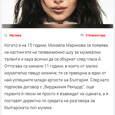
Музика
0 Коментара
Когато е на 15 години, Михаела Маринова се появява
на кастингите на телевизионно шоу за музикални
таланти и кара всички да се обърнат след гласа й.
Оттогава са минали 11 години, в които от малко
изумително пеещо момиче, тя се превърна в един от
най-успешните млади артисти на България. След като
подписва договор с „Вирджиния Рекърдс“, още
първите й песни не просто я въвеждат на сцената, а я
поставят директно по средата на разговора за
българската поп музика.