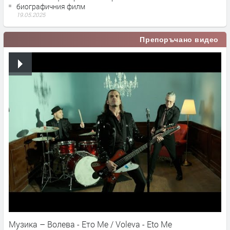
биографичния филм
19.05.2025
Препоръчано видео
Музика – Волева - Ето Ме / Voleva - Eto Me