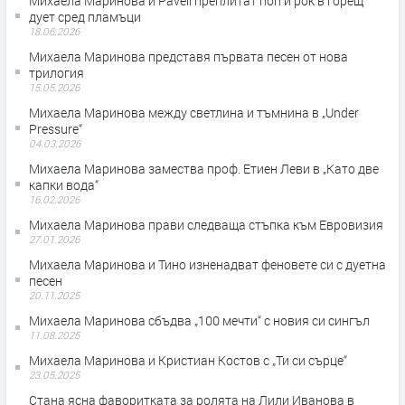
Михаела Маринова и Pavell преплитат поп и рок в горещ
дует сред пламъци
18.06.2026
Михаела Маринова представя първата песен от нова
трилогия
15.05.2026
Михаела Маринова между светлина и тъмнина в „Under
Pressure“
04.03.2026
Михаела Маринова замества проф. Етиен Леви в „Като две
капки вода“
16.02.2026
Михаела Маринова прави следваща стъпка към Евровизия
27.01.2026
Михаела Маринова и Тино изненадват феновете си с дуетна
песен
20.11.2025
Михаела Маринова сбъдва „100 мечти“ с новия си сингъл
11.08.2025
Михаела Маринова и Кристиан Костов с „Ти си сърце“
23.05.2025
Стана ясна фаворитката за ролята на Лили Иванова в