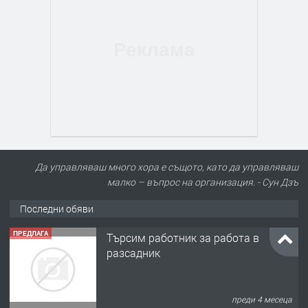
Да управляваш много хора е същото, като да управляваш
малко – въпрос на организация. - Сун Дзъ
Последни обяви
ПРЕДЛАГА
Търсим работник за работа в
разсадник
преди 4 месеца