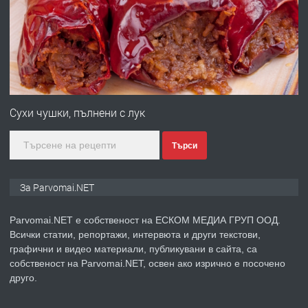
преди 1 година
ПРЕДЛАГА
Първи поход "По стъпките на Ангел
Войвода"
Сухи чушки, пълнени с лук
Търси
преди 1 година
ПРЕДЛАГА
Монтажник на малки детайли за
За Parvomai.NET
медицинската индустрия
Parvomai.NET е собственост на ЕСКОМ МЕДИА ГРУП ООД.
Всички статии, репортажи, интервюта и други текстови,
преди 1 година
графични и видео материали, публикувани в сайта, са
собственост на Parvomai.NET, освен ако изрично е посочено
ПРЕДЛАГА
Уроци по Математика
друго.