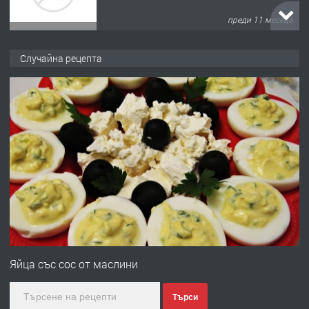
преди 11 месеца
ПРЕДЛАГА
Продава употребявани чисти и
Случайна рецепта
запазени матраци за спални.
преди 1 година
ПРЕДЛАГА
Работа за общи работници
преди 1 година
ПРЕДЛАГА
Първи поход "По стъпките на Ангел
Войвода"
Яйца със сос от маслини
Търси
преди 1 година