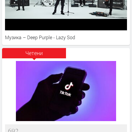
Музика – Deep Purple - Lazy Sod
Четени
692