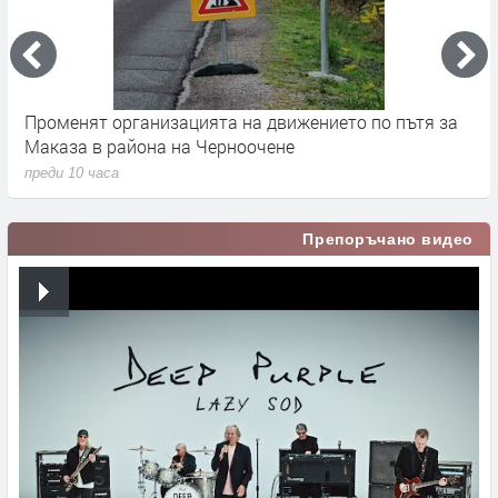
Променят организацията на движението по пътя за
З
Маказа в района на Черноочене
К
преди 10 часа
п
Препоръчано видео