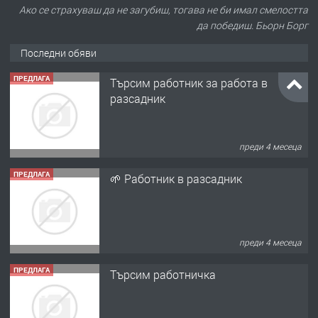
Ако се страхуваш да не загубиш, тогава не би имал смелостта
да победиш. Бьорн Борг
Последни обяви
ПРЕДЛАГА
Търсим работник за работа в
разсадник
преди 4 месеца
ПРЕДЛАГА
🌱 Работник в разсадник
преди 4 месеца
ПРЕДЛАГА
Търсим работничка