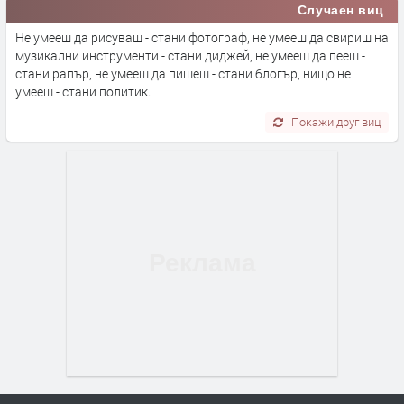
Случаен виц
Не умееш да рисуваш - стани фотограф, не умееш да свириш на
музикални инструменти - стани диджей, не умееш да пееш -
стани рапър, не умееш да пишеш - стани блогър, нищо не
умееш - стани политик.
Покажи друг виц