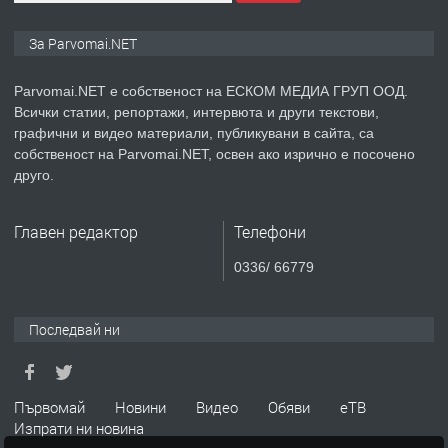
ПРЕДЛАГА
Монтажник на малки детайли за
За Parvomai.NET
медицинската индустрия
Parvomai.NET е собственост на ЕСКОМ МЕДИА ГРУП ООД.
Всички статии, репортажи, интервюта и други текстови,
преди 1 година
графични и видео материали, публикувани в сайта, са
собственост на Parvomai.NET, освен ако изрично е посочено
ПРЕДЛАГА
Уроци по Математика
друго.
Главен редактор
Телефони
преди 1 година
0336/ 66779
ПРЕДЛАГА
Продавам апартамент - гр.
Първомай
Последвай ни
преди 1 година
Първомай
Новини
Видео
Обяви
еТВ
Изпрати ни новина
ТЪРСИ
Търсим работник