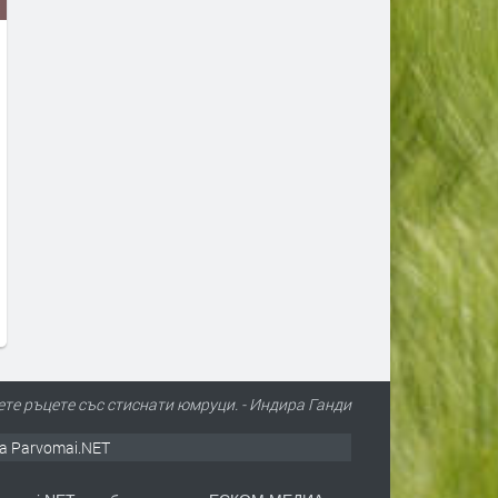
Турция взима 33% от
Първите бели щъркели в
проучванията за нефт и газ в
поеха на юг
блок „Хан Тервел“ в
преди 1 ден
българската зона на Черно
море. Какво значи това
преди 11 часа
ете ръцете със стиснати юмруци. - Индира Ганди
а Parvomai.NET