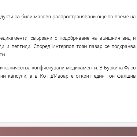
одукти са били масово разпространявани още по време на
едикаменти, свързани с подобряване на външния вид и
иди и пептиди. Според Интерпол този пазар се подхранва
ти.
ми количества конфискувани медикаменти. В Буркина Фасо
ни капсули, а в Кот д’Ивоар е открит един тон фалшив