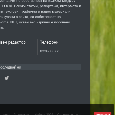
vomai.NET е собственост на ЕСКОМ МЕДИА
П ООД. Всички статии, репортажи, интервюта и
ги текстови, графични и видео материали,
ликувани в сайта, са собственост на
vomai.NET, освен ако изрично е посочено
го.
авен редактор
Телефони
0336/ 66779
оследвай ни
елност
За реклама
Избори 2026
Свържи се с нас
Приемам