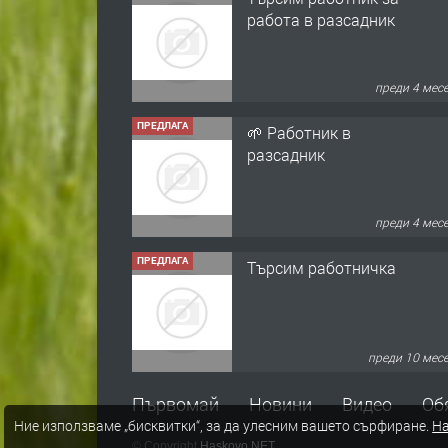
работа в разсадник
преди 4 мес
ПРЕДЛАГА
🌱 Работник в
разсадник
преди 4 мес
ПРЕДЛАГА
Търсим работничка
преди 10 мес
ПРЕДЛАГА
Продава употребявани
Първомай
Новини
Видео
Об
чисти и запазени
Ние използваме „бисквитки“, за да улесним вашето сърфиране.
На
матраци за спални.
© Copyright
Haskovo.NET