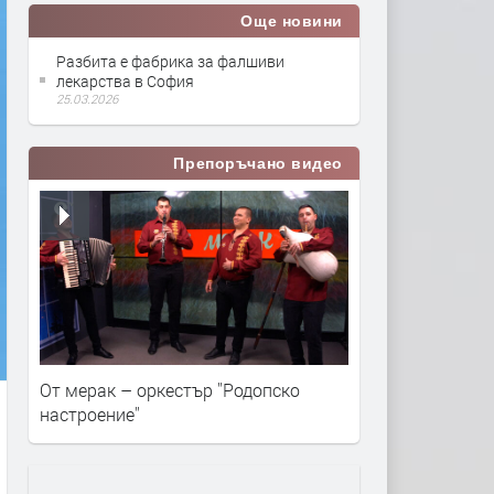
Още новини
Разбита е фабрика за фалшиви
лекарства в София
25.03.2026
Препоръчано видео
От мерак – оркестър ''Родопско
настроение''