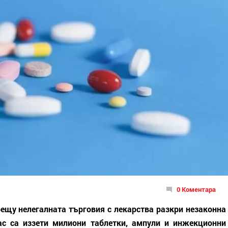
0 Коментара
щу нелегалната търговия с лекарства разкри незаконна
ас са иззети милиони таблетки, ампули и инжекционни