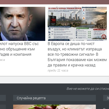
илот напуска ВВС със
В Европа се диша по-чист
лно обръщение към
въздух, но климатът изпраща
Радев и компания
все по-тревожни сигнали- В
България показваме как можем
часа
да правим и крачка назад
преди 11 часа
Вие не можете да си стисн
Случайна рецепта
З