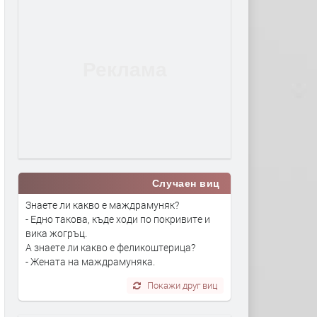
Случаен виц
Знаете ли какво е маждрамуняк?
- Едно такова, къде ходи по покривите и
вика жогръц.
А знаете ли какво е феликоштерица?
- Жената на маждрамуняка.
Покажи друг виц