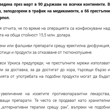
оведена през март в 90 държави на всички континенти. В
и, заподозрени в трафик на медикаменти, а 66 престъпни
рпол.
 отчита, че по време на операцията са конфискувани над
а на обща стойност 15,5 млн. долара.
ени или фалшиви препарати срещу еректилна дисфункция,
отици и продукти за отказване от тютюнопушене.
еси Уркиса предупреди, че престъпните мрежи използват
 за доставка, за да достигат до хора, търсещи бързо и
вията от употребата на подобни продукти могат да бъдат
величение на иззетите противопаразитни лекарства,
ващи препарати. Те често се продават като хранителни
„алтернативни терапии срещу рак“, въпреки че подобни