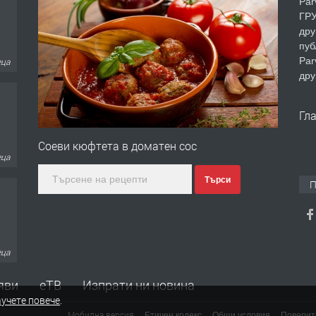
Par
ГРУ
дру
пуб
Par
еца
дру
Гл
Соеви кюфтета в доматен сос
еца
Търси
П
еца
яви
еТВ
Изпрати ни новина
учете повече
.
Мобилна версия
Етичен кодекс
Общи условия
Поверит