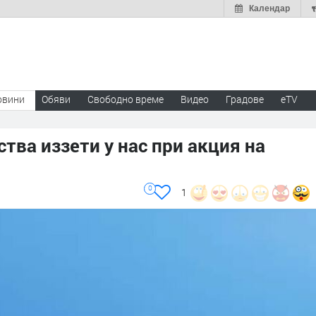
Календар
овини
Обяви
Свободно време
Видео
Градове
eTV
ва иззети у нас при акция на
0
1