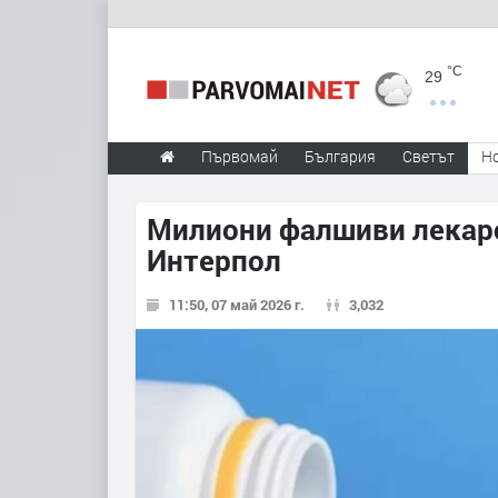
°C
29
Първомай
България
Светът
Н
Милиони фалшиви лекарст
Интерпол
11:50, 07 май 2026 г.
3,032