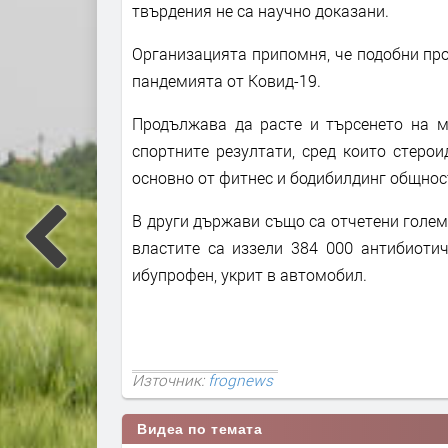
твърдения не са научно доказани.
Организацията припомня, че подобни пр
пандемията от Ковид-19.
Продължава да расте и търсенето на м
спортните резултати, сред които стеро
основно от фитнес и бодибилдинг общнос
В други държави също са отчетени голе
властите са иззели 384 000 антибиотич
ибупрофен, укрит в автомобил.
Източник:
frognews
Видеа по темата