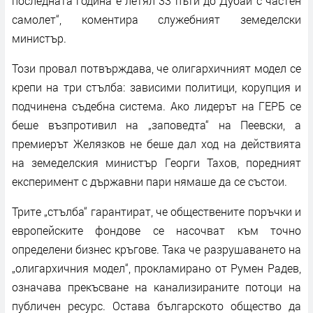
последната година е летял 33 пъти до Дубай с частен
самолет“, коментира служебният земеделски
министър.
Този провал потвърждава, че олигархичният модел се
крепи на три стълба: зависими политици, корупция и
подчинена съдебна система. Ако лидерът на ГЕРБ се
беше възпротивил на „заповедта“ на Пеевски, а
премиерът Желязков не беше дал ход на действията
на земеделския министър Георги Тахов, поредният
експеримент с държавни пари нямаше да се състои.
Трите „стълба“ гарантират, че обществените поръчки и
европейските фондове се насочват към точно
определени бизнес кръгове. Така че разрушаването на
„олигархичния модел“, прокламирано от Румен Радев,
означава прекъсване на канализираните потоци на
публичен ресурс. Остава българското общество да