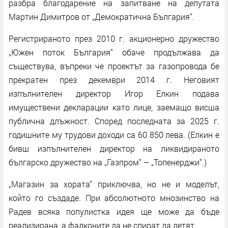
разбра благодарение на запитване на депутата
Мартин Димитров от „Демократична България“.
Регистрираното през 2010 г. акционерно дружество
„Южен поток България“ обаче продължава да
съществува, въпреки че проектът за газопровода бе
прекратен през декември 2014 г. Неговият
изпълнителен директор Игор Елкин подава
имуществени декларации като лице, заемащо висша
публична длъжност. Според последната за 2025 г.
годишните му трудови доходи са 60 850 лева. (Елкин е
бивш изпълнителен директор на ликвидираното
българско дружество на „Газпром“ – „Топенерджи“.)
„Магазин за хората“ приключва, но нe и моделът,
който го създаде. При абсолютното мнозинство на
Радев всяка популистка идея ще може да бъде
реализирана, а фалконите да не спират да летят.