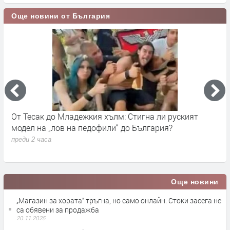
Още новини от България
От запад идват облаци и дъжд за кратко
П
в
преди 12 часа
п
Още новини
„Магазин за хората“ тръгна, но само онлайн. Стоки засега не
са обявени за продажба
20.11.2025