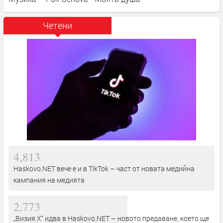
Четени
4,813
Haskovo.NET вече е и в TikTok – част от новата медийна
кампания на медията
2,773
„Визия Х“ идва в Haskovo.NET – новото предаване, което ще