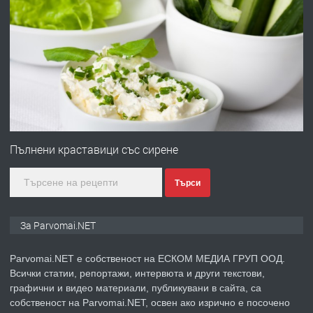
ПРЕДЛАГА
Първи поход "По стъпките на Ангел
Войвода"
преди 1 година
ПРЕДЛАГА
Монтажник на малки детайли за
медицинската индустрия
Пълнени краставици със сирене
Търси
преди 1 година
ПРЕДЛАГА
Уроци по Математика
За Parvomai.NET
Parvomai.NET е собственост на ЕСКОМ МЕДИА ГРУП ООД.
Всички статии, репортажи, интервюта и други текстови,
преди 1 година
графични и видео материали, публикувани в сайта, са
собственост на Parvomai.NET, освен ако изрично е посочено
ПРЕДЛАГА
Продавам апартамент - гр.