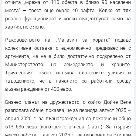
отчита „мрежа от 110 обекта в близо 90 населени
места“ – тоест още около 40 рафта. Колко от тях
реално функционират и колко съществуват само на
хартия, не е ясно.
Ръководството на „Магазин за хората“ подаде
колективна оставка с едномесечно предизвестие с
аргумента, че не е било достатъчно подкрепено от
Министерството на земеделието и храните.
Тричленният съвет изтъква вложените усилия и
твърдението, че в началото са работили срещу
възнаграждения от 400 евро.
Бизнес планът на дружеството, с който Дойче Веле
разполага обаче, показва, че за периода август 2025 –
април 2026 г. за възнаграждения са похарчени общо
513 636 лева (изготвен е в лева, б.авт.). За първия
месец работа – август 2025 г., за персонал са отишли