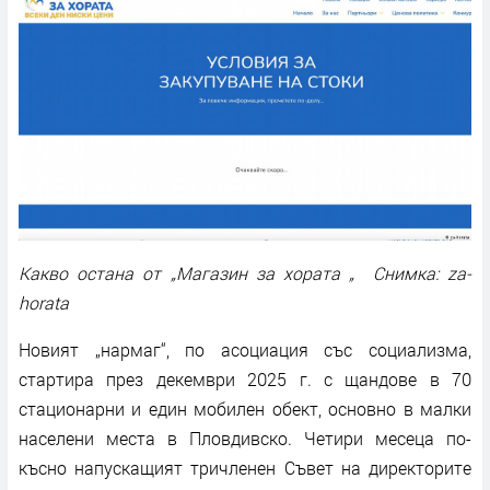
Какво остана от „Магазин за хората „ Снимка: za-
horata
Новият „нармаг“, по асоциация със социализма,
стартира през декември 2025 г. с щандове в 70
стационарни и един мобилен обект, основно в малки
населени места в Пловдивско. Четири месеца по-
късно напускащият тричленен Съвет на директорите