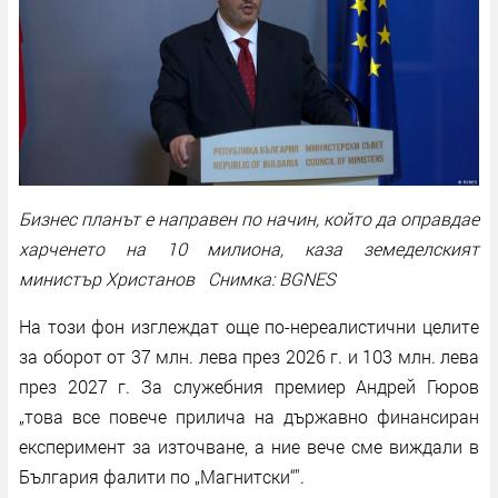
Бизнес планът е направен по начин, който да оправдае
харченето на 10 милиона, каза земеделският
министър Христанов Снимка: BGNES
На този фон изглеждат още по-нереалистични целите
за оборот от 37 млн. лева през 2026 г. и 103 млн. лева
през 2027 г. За служебния премиер Андрей Гюров
„това все повече прилича на държавно финансиран
експеримент за източване, а ние вече сме виждали в
България фалити по „Магнитски“".