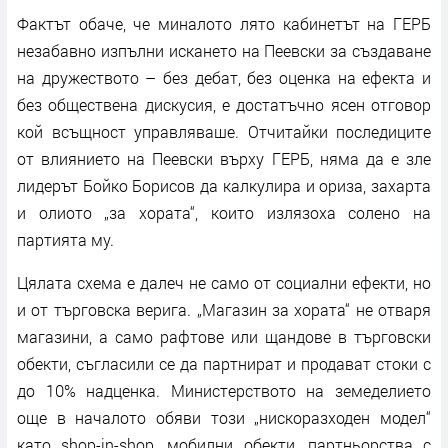
Фактът обаче, че миналото лято кабинетът на ГЕРБ
незабавно изпълни искането на Пеевски за създаване
на дружеството – без дебат, без оценка на ефекта и
без обществена дискусия, е достатъчно ясен отговор
кой всъщност управляваше. Отчитайки последиците
от влиянието на Пеевски върху ГЕРБ, няма да е зле
лидерът Бойко Борисов да калкулира и ориза, захарта
и олиото „за хората“, които излязоха солено на
партията му.
Цялата схема е далеч не само от социални ефекти, но
и от търговска верига. „Магазин за хората“ не отваря
магазини, а само рафтове или щандове в търговски
обекти, съгласили се да партнират и продават стоки с
до 10% надценка. Министерството на земеделието
още в началото обяви този „нискоразходен модел“
като shop-in-shop, мобилни обекти, партньорства с