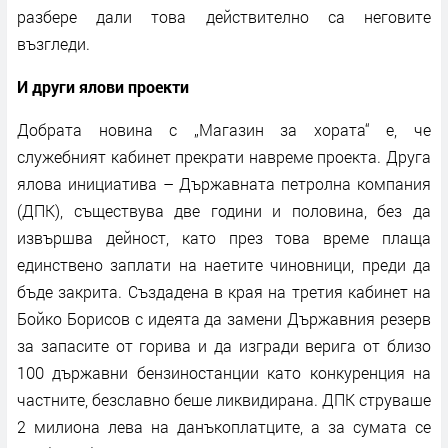
разбере дали това действително са неговите
възгледи.
И други ялови проекти
Добрата новина с „Магазин за хората“ е, че
служебният кабинет прекрати навреме проекта. Друга
ялова инициатива – Държавната петролна компания
(ДПК), съществува две години и половина, без да
извършва дейност, като през това време плаща
единствено заплати на наетите чиновници, преди да
бъде закрита. Създадена в края на третия кабинет на
Бойко Борисов с идеята да замени Държавния резерв
за запасите от горива и да изгради верига от близо
100 държавни бензиностанции като конкуренция на
частните, безславно беше ликвидирана. ДПК струваше
2 милиона лева на данъкоплатците, а за сумата се