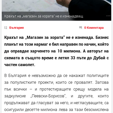
Крахът на „магазин за хората“ не е изненадващ
България
0 Коментара
Крахът на „Магазин за хората“ не е изненада. Бизнес
планът на този нармаг е бил направен по начин, който
да оправдае харченето на 10 милиона. А авторът на
схемата в същото време е летял 33 пъти до Дубай с
частен самолет.
В България е невъзможно да се накажат политиците
за популистките проекти, които се провалят. Затова
пък всички – и протестиращите срещу модела на
задкулисие „Пеевски-Борисов“, и другите, които
продължават да гласуват за него, и негласуващите, са
осигурили десетте милиона лева за тази безсмислена