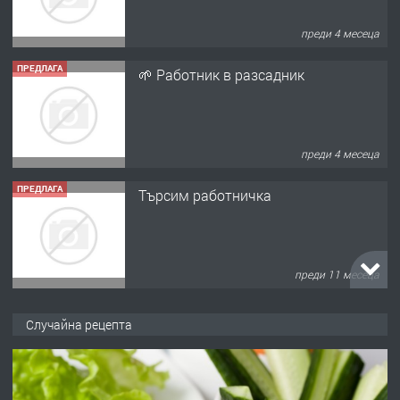
преди 4 месеца
ПРЕДЛАГА
Търсим работничка
преди 11 месеца
ПРЕДЛАГА
Продава употребявани чисти и
запазени матраци за спални.
преди 1 година
ПРЕДЛАГА
Работа за общи работници
Случайна рецепта
преди 1 година