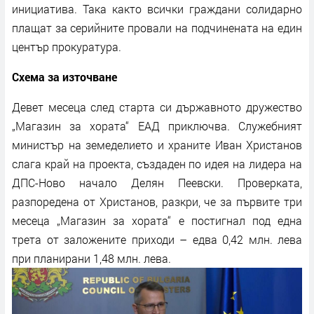
инициатива. Така както всички граждани солидарно
плащат за серийните провали на подчинената на един
център прокуратура.
Схема за източване
Девет месеца след старта си държавното дружество
„Магазин за хората“ ЕАД приключва. Служебният
министър на земеделието и храните Иван Христанов
слага край на проекта, създаден по идея на лидера на
ДПС-Ново начало Делян Пеевски. Проверката,
разпоредена от Христанов, разкри, че за първите три
месеца „Магазин за хората“ е постигнал под една
трета от заложените приходи – едва 0,42 млн. лева
при планирани 1,48 млн. лева.