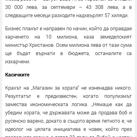
30 000 лева, за септември – 43 308 лева, а в
следващите месеци разходите надхвърлят 57 хиляди.
Бизнес планът е направен по начин, който да оправдае
харченето на 10 милиона, каза земеделският
министър Христанов. Осем милиона лева от тази сума
ще бъдат върнати в бюджета, останалите са
изхарчени.
Касичките
Крахът на „Магазин за хората“ не изненадва никого.
Резултатът е предизвестен, когато популизмът
замества икономическата логика. „Нямаше как да
убедим хората, че държавата може да продава боб и
русенско варено, докато в същото време петното е, че
идеолог на цялата инициатива е човек, който през