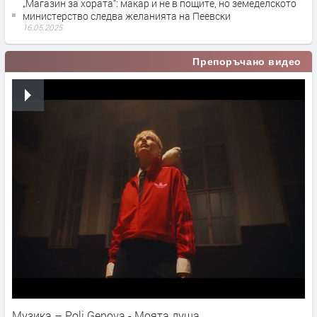
„Магазин за хората“: макар и не в пощите, но земеделското
министерство следва желанията на Пеевски
16.05.2025
Препоръчано видео
Музика – Poli Genova - Моята душа