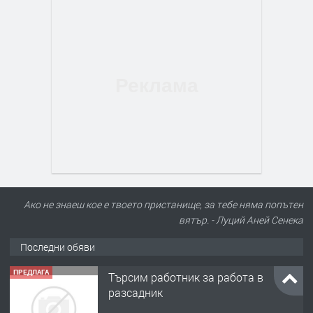
Ако не знаеш кое е твоето пристанище, за тебе няма попътен
вятър. - Луций Аней Сенека
Последни обяви
ПРЕДЛАГА
🌱 Работник в разсадник