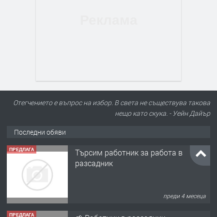
Отегчението е въпрос на избор. В света не съществува такова
нещо като скука. - Уейн Дайър
Последни обяви
ПРЕДЛАГА
Търсим работник за работа в
разсадник
преди 4 месеца
ПРЕДЛАГА