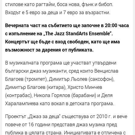
стилове като рагтайм, боса нова, фънк и бибоп.
Входът е 5 евро за деца и 7 евро за възрастни.
Вечерната част на събитието ще започне в 20:00 часа
с изпълнение на „The Jazz StandArts Ensemble“.
Концертът ще бъде с вход свободен, като ще има
възможност за дарения от публиката.
В музикалната програма ще участват утвърдени
български джаз музиканти, сред които Венцислав
Благоев (тромпет), Димитър Льолев (саксофон),
Димитър Благоев (китара), Христо Минчев
(контрабас), Никола Горялов (барабани) и Деля
Харалампиева като вокал в детската програма.
Проектът „Джаз за деца“ съществува от 2010 г. и вече
повече от 16 години представя джаз музика пред
публика в цялата страна. Инициативата е отличена с