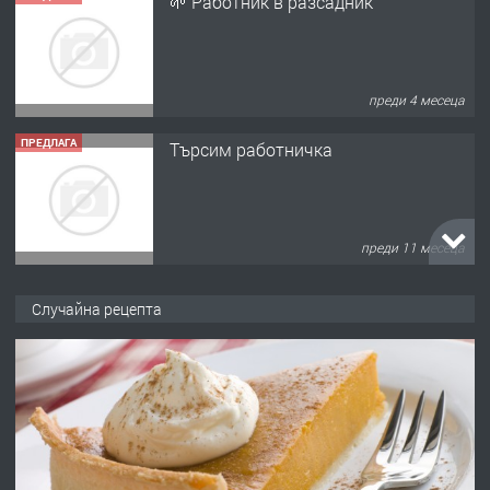
🌱 Работник в разсадник
преди 4 месеца
ПРЕДЛАГА
Търсим работничка
преди 11 месеца
ПРЕДЛАГА
Продава употребявани чисти и
Случайна рецепта
запазени матраци за спални.
преди 1 година
ПРЕДЛАГА
Работа за общи работници