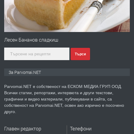
преди 1 година
ПРЕДЛАГА
Първи поход "По стъпките на Ангел
Войвода"
Лесен Бананов сладкиш
Търси
преди 1 година
ПРЕДЛАГА
Монтажник на малки детайли за
За Parvomai.NET
медицинската индустрия
Parvomai.NET е собственост на ЕСКОМ МЕДИА ГРУП ООД.
Всички статии, репортажи, интервюта и други текстови,
преди 1 година
графични и видео материали, публикувани в сайта, са
собственост на Parvomai.NET, освен ако изрично е посочено
ПРЕДЛАГА
Уроци по Математика
друго.
Главен редактор
Телефони