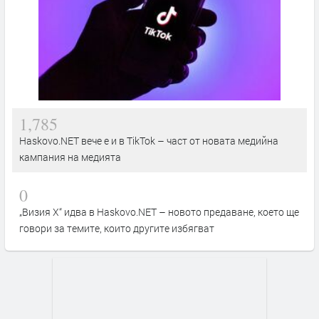
1,785
Haskovo.NET вече е и в TikTok – част от новата медийна
кампания на медията
0
„Визия Х“ идва в Haskovo.NET – новото предаване, което ще
говори за темите, които другите избягват