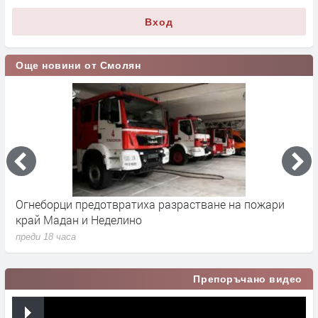
Вход
Още новини от Смолян
Огнеборци предотвратиха разрастване на пожари
З
край Мадан и Неделино
и
преди 18 часа
п
Препоръчано видео