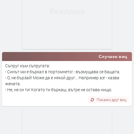
Случаен виц
Съпруг към съпругата:
- Синът ми е бъркал в портомнето! - възмущава се бащата.
- О, не бързай! Може да е някой друг... Например аз! - казва
жената.
- Не, не си ти! Когато ти бъркаш, вътре не остава нищо.
Покажи друг виц