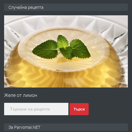
ПРЕДЛАГА
Продава употребявани чисти и
Случайна рецепта
запазени матраци за спални.
преди 1 година
ПРЕДЛАГА
Работа за общи работници
преди 1 година
ПРЕДЛАГА
Първи поход "По стъпките на Ангел
Войвода"
Желе от лимон
Търси
преди 1 година
ПРЕДЛАГА
Монтажник на малки детайли за
За Parvomai.NET
медицинската индустрия