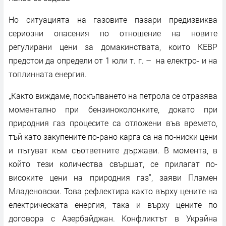
Но ситуацията на газовите пазари предизвиква
сериозни опасения по отношение на новите
регулирани цени за домакинствата, които КЕВР
предстои да определи от 1 юли т. г. – на електро- и на
топлинната енергия.
„Както виждаме, поскъпването на петрола се отразява
моментално при бензиноколонките, докато при
природния газ процесите са отложени във времето,
тъй като закупените по-рано карга са на по-ниски цени
и пътуват към съответните държави. В момента, в
който тези количества свършат, се прилагат по-
високите цени на природния газ“, заяви Пламен
Младеновски. Това рефлектира както върху цените на
електрическата енергия, така и върху цените по
договора с Азербайджан. Конфликтът в Украйна