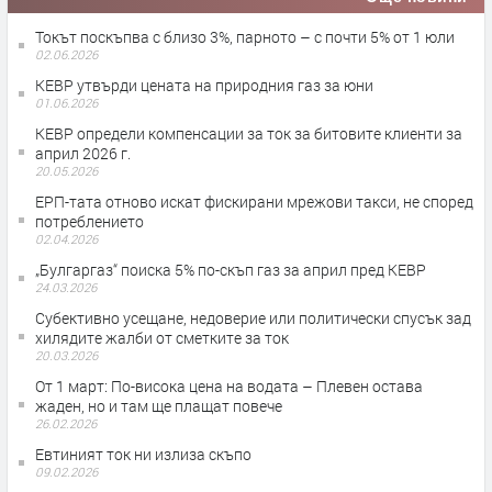
Токът поскъпва с близо 3%, парното – с почти 5% от 1 юли
02.06.2026
КЕВР утвърди цената на природния газ за юни
01.06.2026
КЕВР определи компенсации за ток за битовите клиенти за
април 2026 г.
20.05.2026
ЕРП-тата отново искат фискирани мрежови такси, не според
потреблението
02.04.2026
„Булгаргаз“ поиска 5% по-скъп газ за април пред КЕВР
24.03.2026
Субективно усещане, недоверие или политически спусък зад
хилядите жалби от сметките за ток
20.03.2026
От 1 март: По-високa цена на водата – Плевен остава
жаден, но и там ще плащат повече
26.02.2026
Евтиният ток ни излиза скъпо
09.02.2026