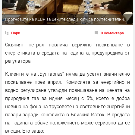
Прогнозите на КЕВР за цените след 1 юли са притеснителни.
Пари
0 Коментара
Скъпият петрол повлича верижно поскъпване в
енергетиката в средата на годината, предупредиха от
регулатора
Клиентите на „Булгаргаз“ няма да усетят значително
поскъпване през април. Комисията за енергийно и
водно регулиране утвърди повишаване на цената на
природния газ за идния месец с 5%, което е добра
новина на фона на трусовете на световните енергийни
пазари заради конфликта в Близкия Изток. В средата
на годината обаче положението може сериозно да се
влоши. Ето защо: