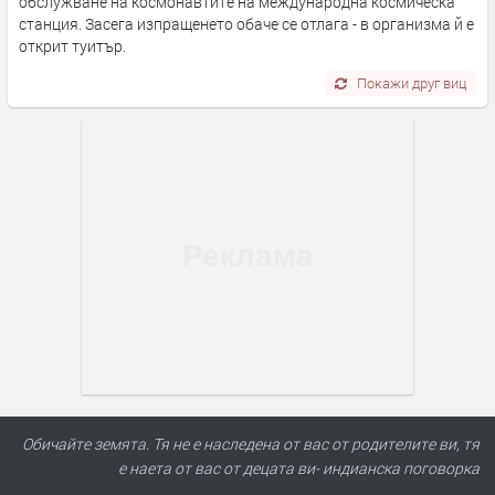
обслужване на космонавтите на международна космическа
станция. Засега изпращенето обаче се отлага - в организма й е
открит туитър.
Покажи друг виц
Обичайте земята. Тя не е наследена от вас от родителите ви, тя
е наета от вас от децата ви- индианска поговорка