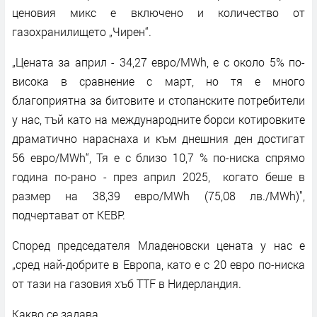
ценовия микс е включено и количество от
газохранилището „Чирен“.
„Цената за април - 34,27 евро/MWh, е с около 5% по-
висока в сравнение с март, но тя е много
благоприятна за битовите и стопанските потребители
у нас, тъй като на международните борси котировките
драматично нараснаха и към днешния ден достигат
56 евро/MWh“, Тя е с близо 10,7 % по-ниска спрямо
година по-рано - през април 2025, когато беше в
размер на 38,39 евро/MWh (75,08 лв./MWh)",
подчертават от КЕВР.
Според председателя Младеновски цената у нас е
„сред най-добрите в Европа, като е с 20 евро по-ниска
от тази на газовия хъб TTF в Нидерландия.
Какво се задава