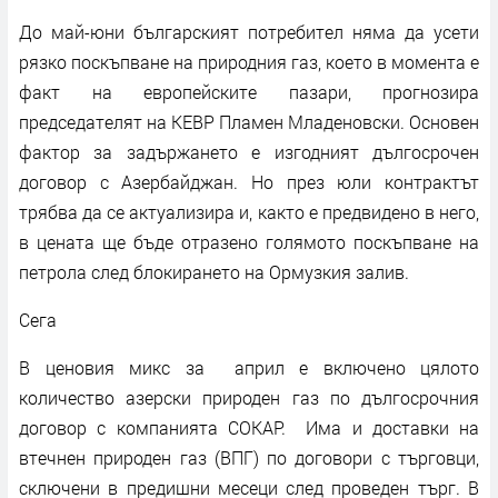
До май-юни българският потребител няма да усети
рязко поскъпване на природния газ, което в момента е
факт на европейските пазари, прогнозира
председателят на КЕВР Пламен Младеновски. Основен
фактор за задържането е изгодният дългосрочен
договор с Азербайджан. Но през юли контрактът
трябва да се актуализира и, както е предвидено в него,
в цената ще бъде отразено голямото поскъпване на
петрола след блокирането на Ормузкия залив.
Сега
В ценовия микс за април е включено цялото
количество азерски природен газ по дългосрочния
договор с компанията СОКАР. Има и доставки на
втечнен природен газ (ВПГ) по договори с търговци,
сключени в предишни месеци след проведен търг. В