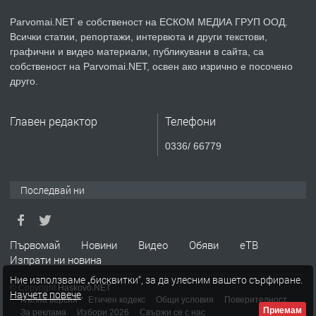
Parvomai.NET е собственост на ЕСКОМ МЕДИА ГРУП ООД.
Всички статии, репортажи, интервюта и други текстови,
преди 1 година
графични и видео материали, публикувани в сайта, са
собственост на Parvomai.NET, освен ако изрично е посочено
ПРЕДЛАГА
Уроци по Математика
друго.
Главен редактор
Телефони
преди 1 година
0336/ 66779
ПРЕДЛАГА
Продавам апартамент - гр.
Първомай
Последвай ни
преди 1 година
Първомай
Новини
Видео
Обяви
еТВ
Изпрати ни новина
ТЪРСИ
Търсим работник
Ние използваме „бисквитки“, за да улесним вашето сърфиране.
© Copyright
Haskovo.NET
Научете повече
.
Пълна версия
Етичен кодекс
Общи условия
Поверителност
Приемам
За реклама
Избори 2026
Свържи се с нас