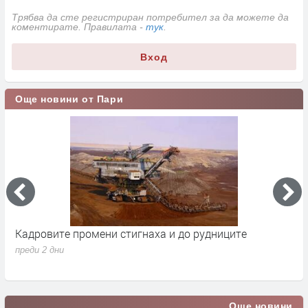
Трябва да сте регистриран потребител за да можете да
коментирате. Правилата -
тук
.
Вход
Още новини от Пари
Кадровите промени стигнаха и до рудниците
П
1
преди 2 дни
п
Още новини