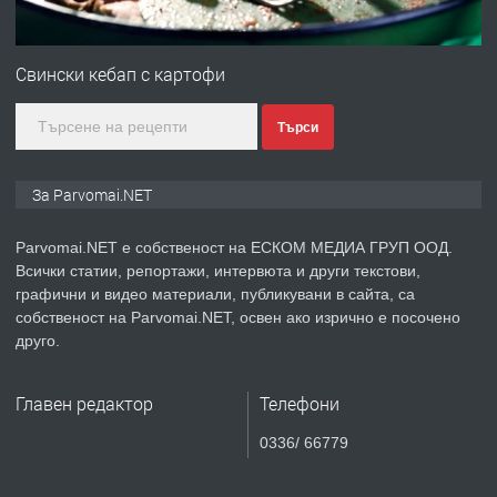
ПРЕДЛАГА
Първи поход "По стъпките на Ангел
Войвода"
Свински кебап с картофи
Търси
преди 1 година
ПРЕДЛАГА
Монтажник на малки детайли за
За Parvomai.NET
медицинската индустрия
Parvomai.NET е собственост на ЕСКОМ МЕДИА ГРУП ООД.
Всички статии, репортажи, интервюта и други текстови,
преди 1 година
графични и видео материали, публикувани в сайта, са
собственост на Parvomai.NET, освен ако изрично е посочено
ПРЕДЛАГА
Уроци по Математика
друго.
Главен редактор
Телефони
преди 1 година
0336/ 66779
ПРЕДЛАГА
Продавам апартамент - гр.