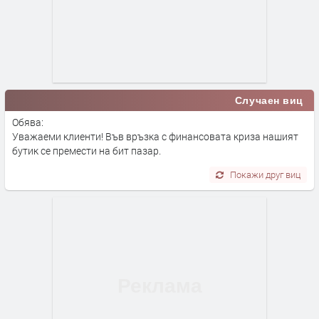
Случаен виц
Обява:
Уважаеми клиенти! Във връзка с финансовата криза нашият
бутик се премести на бит пазар.
Покажи друг виц