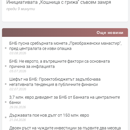
Инициативата „Кошница с грижа“ съвсем замря
П
н
преди 9 минути
п
Още новини
БНБ пусна сребърната монета „Преображенски манастир“,
пред централата се изви опашка
03.08.2026
БНБ: Не еврото, а вътрешните фактори са основната
причина за инфлацията
05.07.2026
Шефът на БНБ: Проектобюджетът задълбочава
негативната тенденция в публичните финанси
02.07.2026
3,7 млн. евро дивидент за БНБ от Банката на централните
банки
29.06.2026
Държавата пое нов дълг от 150 млн. евро
21.04.2026
Двоен ръст на чуждите инвестиции за първите два месеца