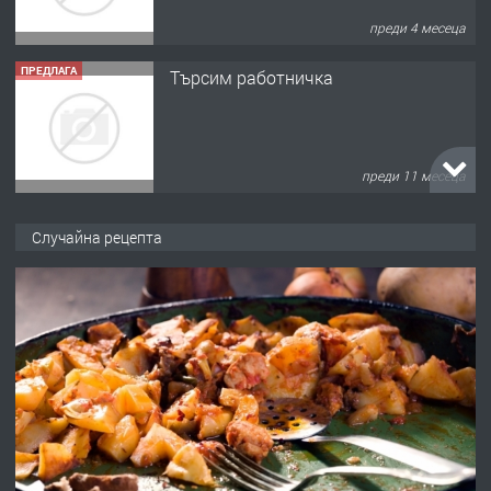
преди 4 месеца
ПРЕДЛАГА
Търсим работничка
преди 11 месеца
ПРЕДЛАГА
Продава употребявани чисти и
Случайна рецепта
запазени матраци за спални.
преди 1 година
ПРЕДЛАГА
Работа за общи работници
преди 1 година