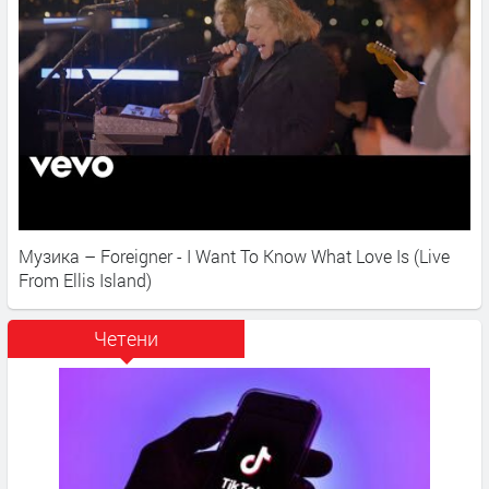
Музика – Foreigner - I Want To Know What Love Is (Live
From Ellis Island)
Четени