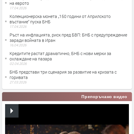
на еврото
17.04.2026
Колекционерска монета „150 години от Априлското
въстание“ пуска БНБ
17.04.2026
Ръст на инфлацията, риск пред БВП: БНБ с предупреждение
заради войната в Иран
16.04.2026
Кредитите растат драматично, БНБ с нови мерки за
охлаждане на пазара
02.04.2026
БНБ представи три сценария за развитие на кризата с
горивата
27.03.2026
Препоръчано видео