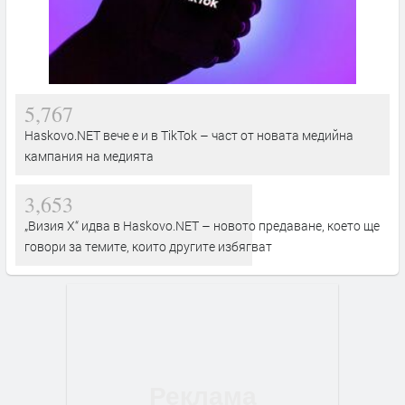
5,767
Haskovo.NET вече е и в TikTok – част от новата медийна
кампания на медията
3,653
„Визия Х“ идва в Haskovo.NET – новото предаване, което ще
говори за темите, които другите избягват