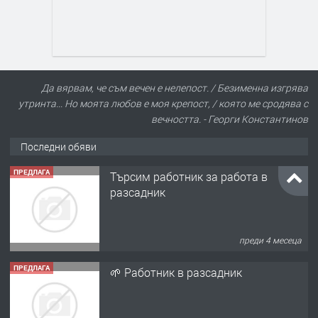
Да вярвам, че съм вечен е нелепост. / Безименна изгрява
утринта... Но моята любов е моя крепост, / която ме сродява с
вечността. - Георги Константинов
Последни обяви
ПРЕДЛАГА
Търсим работник за работа в
разсадник
преди 4 месеца
ПРЕДЛАГА
🌱 Работник в разсадник