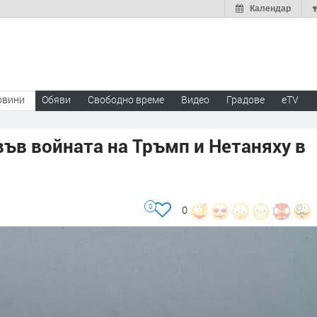
Календар
овини
Обяви
Свободно време
Видео
Градове
eTV
във войната на Тръмп и Нетаняху в
0
0