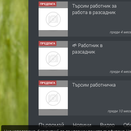
ПРЕДЛАГА
Търсим работник за
работа в разсадник
преди 4 мес
ПРЕДЛАГА
🌱 Работник в
разсадник
преди 4 мес
ПРЕДЛАГА
Търсим работничка
преди 10 мес
ПРЕДЛАГА
Продава употребявани
Първомай
Новини
Видео
Об
чисти и запазени