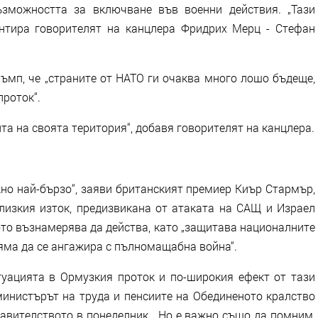
ъзможността за включване във военни действия. „Тази
нтира говорителят на канцлера Фридрих Мерц - Стефан
ъмп, че „страните от НАТО ги очаква много лошо бъдеще,
проток“.
та на своята територия“, добавя говорителят на канцлера.
но най-бързо“, заяви британският премиер Киър Стармър,
изкия изток, предизвикана от атаката на САЩ и Израел
ото възнамерява да действа, като „защитава националните
няма да се ангажира с пълномащабна война“.
итуацията в Ормузкия проток и по-широкия ефект от тази
 министърът на труда и пенсиите на Обединеното кралство
авителството в понеделник. „Но е важно също да помним,