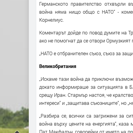
Германското правителство отхвърли в
война няма нищо общо с НАТО“ - коме
Корнелиус.
Коментарът дойде по повод думите на Тр
ако не помогнат да се отвори Ормузкият 
„НАТО е отбранителен съюз, съюз за защи
Великобритания
„Искаме тази война да приключи възмож
докато информираше за ситуацията в Бл
срещу Иран. Стармър настоя, че кралств
интереси“ и „защитава съюзниците“, но „
„Разбира се, всички са загрижени за с
война върху цените на енергията“, каза
Пат Макфадън, говорейки от името на пр