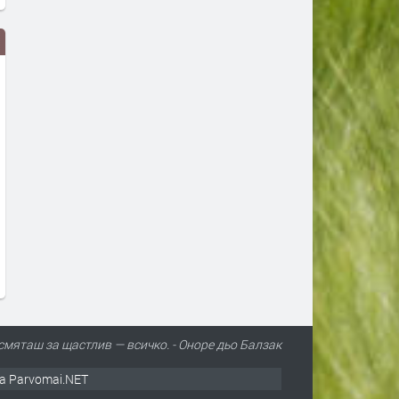
Дрон с експлозив е открит на
Сеута след трагедията: К
летището в Лайпциг
виновен – Испания, Маро
трафикантите?
преди 1 ден
преди 1 ден
смяташ за щастлив — всичко. - Оноре дьо Балзак
а Parvomai.NET