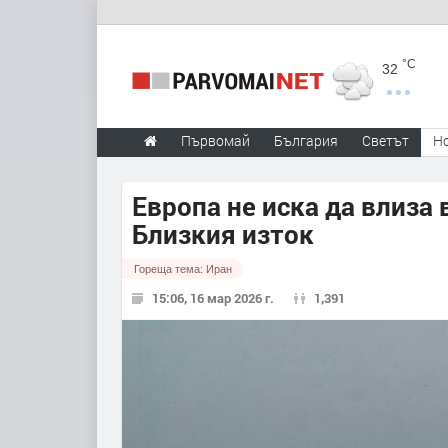
°C
32
Първомай
България
Светът
Н
Европа не иска да влиза 
Близкия изток
Гореща тема:
Иран
15:06, 16 мар 2026 г.
1,391