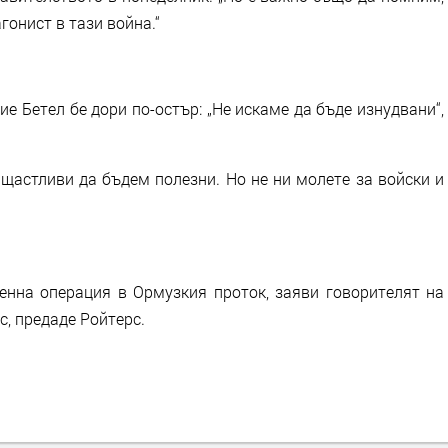
гонист в тази война.“
 Бетел бе дори по-остър: „Не искаме да бъде изнудвани“,
 щастливи да бъдем полезни. Но не ни молете за войски и
нна операция в Ормузкия проток, заяви говорителят на
, предаде Ройтерс.