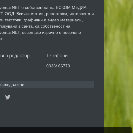
vomai.NET е собственост на ЕСКОМ МЕДИА
П ООД. Всички статии, репортажи, интервюта и
ги текстови, графични и видео материали,
ликувани в сайта, са собственост на
vomai.NET, освен ако изрично е посочено
го.
авен редактор
Телефони
0336/ 66779
оследвай ни