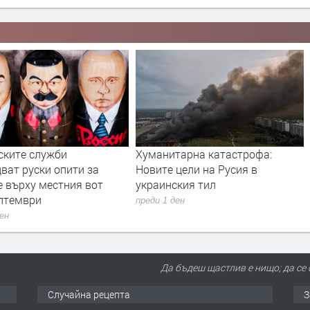
ските служби
Хуманитарна катастрофа:
ват руски опити за
Новите цели на Русия в
е върху местния вот
украинския тил
ептември
преди 1 ден
ден
Да бъдеш щастлив е нищо; да се 
Случайна рецепта
З