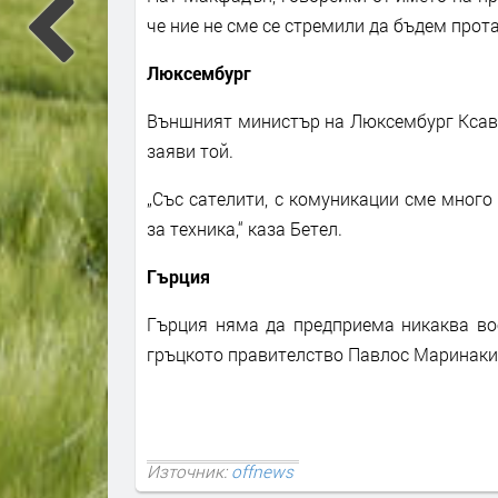
че ние не сме се стремили да бъдем прота
Люксембург
Външният министър на Люксембург Ксавие
заяви той.
„Със сателити, с комуникации сме много
за техника,“ каза Бетел.
Гърция
Гърция няма да предприема никаква вое
гръцкото правителство Павлос Маринакис
Източник:
offnews