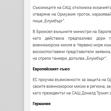
Съюзниците на САЩ отклониха исканията
отваряне на Ормузкия проток, изразява
пише „Блумбърг“.
В Брюксел външните министри на Европей
като действаха предпазливо дори 
военноморска мисия в Червено море към
високопоставени представители заявиха,
на спрели танкери, допълва „Блумбърг“.
Европейският съюз
ЕС проучва възможности за защита на О
своите военноморски мисии в региона, за
като президентът на САЩ Доналд Тръмп з
Германия