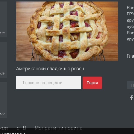
Par
ГРУ
дру
пуб
Par
еца
дру
Гл
Американски сладкиш с ревен
еца
Търси
П
еца
яви
еТВ
Изпрати ни новина