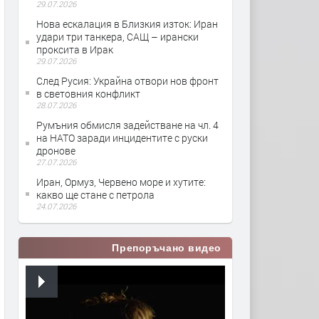
29.07.2026
Нова ескалация в Близкия изток: Иран
удари три танкера, САЩ – ирански
проксита в Ирак
29.07.2026
След Русия: Украйна отвори нов фронт
в световния конфликт
28.07.2026
Румъния обмисля задействане на чл. 4
на НАТО заради инцидентите с руски
дронове
27.07.2026
Иран, Ормуз, Червено море и хутите:
какво ще стане с петрола
24.07.2026
Препоръчано видео