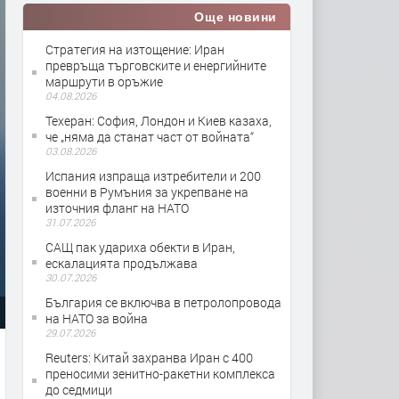
Още новини
Стратегия на изтощение: Иран
превръща търговските и енергийните
маршрути в оръжие
04.08.2026
Teхеран: София, Лондон и Киев казаха,
че „няма да станат част от войната“
03.08.2026
Испания изпраща изтребители и 200
военни в Румъния за укрепване на
източния фланг на НАТО
31.07.2026
САЩ пак удариха обекти в Иран,
ескалацията продължава
30.07.2026
България се включва в петролопровода
на НАТО за война
29.07.2026
Reuters: Китай захранва Иран с 400
преносими зенитно-ракетни комплекса
до седмици