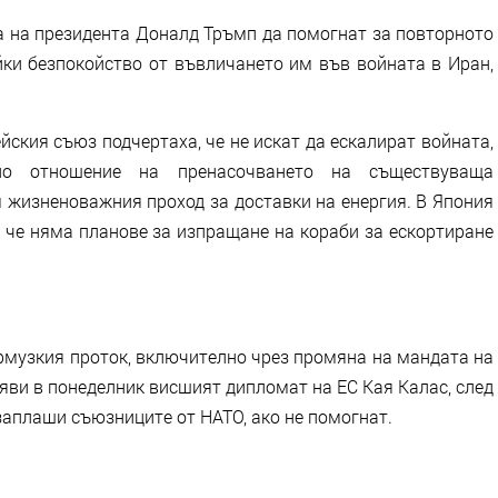
 на президента Доналд Тръмп да помогнат за повторното
йки безпокойство от въвличането им във войната в Иран,
ския съюз подчертаха, че не искат да ескалират войната,
по отношение на пренасочването на съществуваща
 жизненоважния проход за доставки на енергия. В Япония
 че няма планове за изпращане на кораби за ескортиране
рмузкия проток, включително чрез промяна на мандата на
яви в понеделник висшият дипломат на ЕС Кая Калас, след
аплаши съюзниците от НАТО, ако не помогнат.