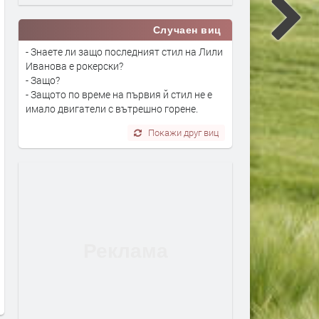
Случаен виц
- Знаете ли защо последният стил на Лили
Иванова е рокерски?
- Защо?
- Защото по време на първия й стил не е
имало двигатели с вътрешно горене.
Покажи друг виц