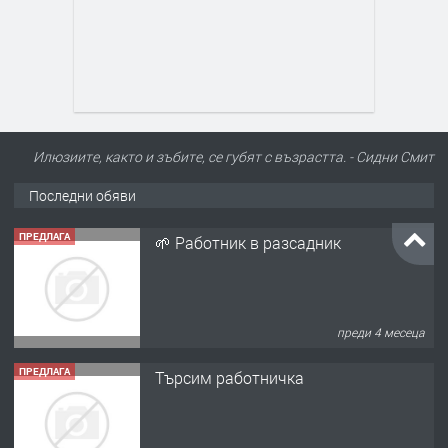
Илюзиите, както и зъбите, се губят с възрастта. - Сидни Смит
Последни обяви
ПРЕДЛАГА
🌱 Работник в разсадник
преди 4 месеца
ПРЕДЛАГА
Търсим работничка