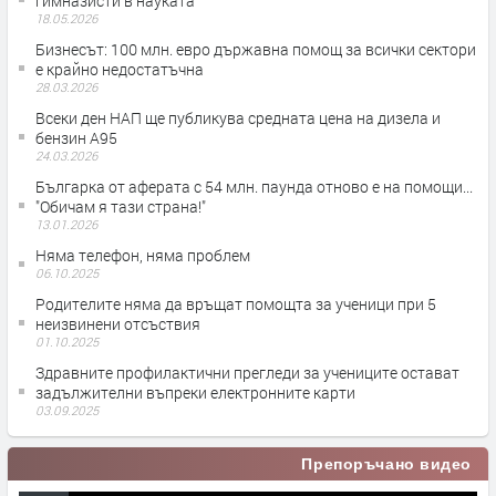
гимназисти в науката
18.05.2026
Бизнесът: 100 млн. евро държавна помощ за всички сектори
е крайно недостатъчна
28.03.2026
Всеки ден НАП ще публикува средната цена на дизела и
бензин А95
24.03.2026
Българка от аферата с 54 млн. паунда отново е на помощи...
"Обичам я тази страна!"
13.01.2026
Няма телефон, няма проблем
06.10.2025
Родителите няма да връщат помощта за ученици при 5
неизвинени отсъствия
01.10.2025
Здравните профилактични прегледи за учениците остават
задължителни въпреки електронните карти
03.09.2025
Препоръчано видео