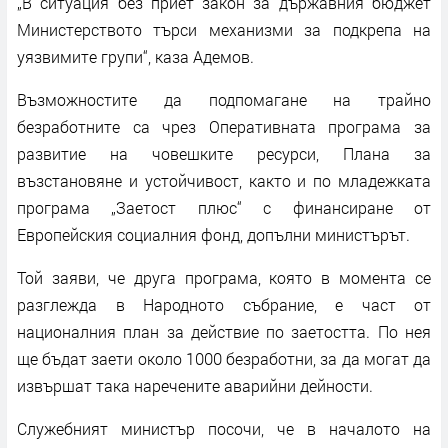
„В ситуация без приет закон за държавния бюджет
Министерството търси механизми за подкрепа на
уязвимите групи“, каза Адемов.
Възможностите да подпомагане на трайно
безработните са чрез Оперативната програма за
развитие на човешките ресурси, Плана за
възстановяне и устойчивост, както и по младежката
програма „Заетост плюс“ с финансиране от
Европейския социалния фонд, допълни министърът.
Той заяви, че друга програма, която в момента се
разглежда в Народното събрание, е част от
националния план за действие по заетостта. По нея
ще бъдат заети около 1000 безработни, за да могат да
извършат така наречените аварийни дейности.
Служебният министър посочи, че в началото на