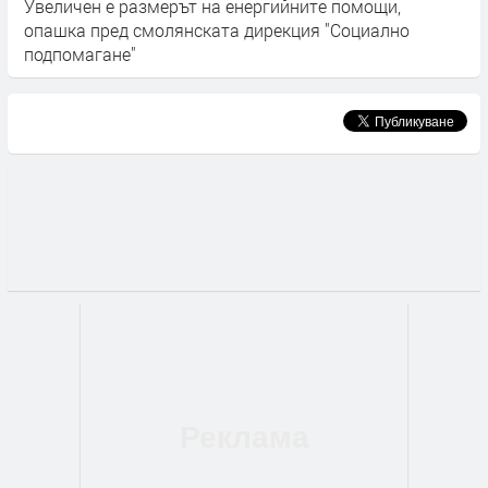
т
Увеличен е размерът на енергийните помощи,
7
опашка пред смолянската дирекция "Социално
г
подпомагане"