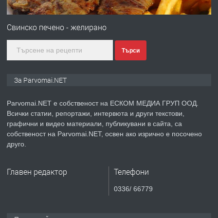
ПРЕДЛАГА
Монтажник на малки детайли за
медицинската индустрия
Свинско печено - желирано
Търси
преди 1 година
ПРЕДЛАГА
Уроци по Математика
За Parvomai.NET
Parvomai.NET е собственост на ЕСКОМ МЕДИА ГРУП ООД.
Всички статии, репортажи, интервюта и други текстови,
преди 1 година
графични и видео материали, публикувани в сайта, са
собственост на Parvomai.NET, освен ако изрично е посочено
ПРЕДЛАГА
Продавам апартамент - гр.
друго.
Първомай
Главен редактор
Телефони
преди 1 година
0336/ 66779
ТЪРСИ
Търсим работник