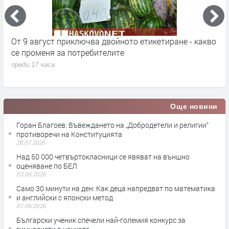
От 9 август приключва двойното етикетиране - какво
М
се променя за потребителите
к
преди 17 часа
п
Още новини
Горан Благоев: Въвеждането на „Добродетели и религии“
противоречи на Конституцията
28.07.2026
Над 50 000 четвъртокласници се явяват на външно
оценяване по БЕЛ
03.06.2026
Само 30 минути на ден: Как деца напредват по математика
и английски с японски метод
01.06.2026
Български ученик спечели най-големия конкурс за