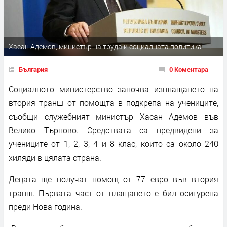
Хасан Адемов, министър на труда и социалната политика
България
0 Коментара
Социалното министерство започва изплащането на
втория транш от помощта в подкрепа на учениците,
съобщи служебният министър Хасан Адемов във
Велико Търново. Средствата са предвидени за
учениците от 1, 2, 3, 4 и 8 клас, които са около 240
хиляди в цялата страна.
Децата ще получат помощ от 77 евро във втория
транш. Първата част от плащането е бил осигурена
преди Нова година.