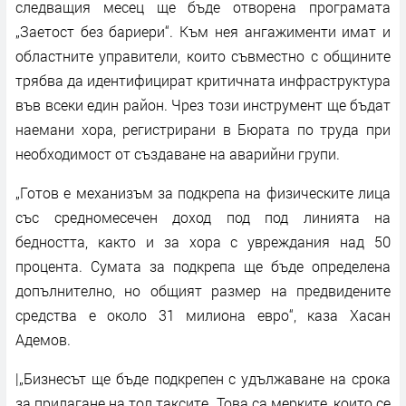
следващия месец ще бъде отворена програмата
„Заетост без бариери“. Към нея ангажименти имат и
областните управители, които съвместно с общините
трябва да идентифицират критичната инфраструктура
във всеки един район. Чрез този инструмент ще бъдат
наемани хора, регистрирани в Бюрата по труда при
необходимост от създаване на аварийни групи.
„Готов е механизъм за подкрепа на физическите лица
със средномесечен доход под под линията на
бедността, както и за хора с увреждания над 50
процента. Сумата за подкрепа ще бъде определена
допълнително, но общият размер на предвидените
средства е около 31 милиона евро“, каза Хасан
Адемов.
|„Бизнесът ще бъде подкрепен с удължаване на срока
за прилагане на тол таксите. Това са мерките, които се