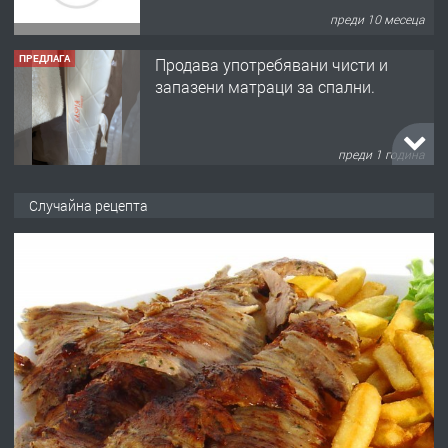
преди 10 месеца
ПРЕДЛАГА
Продава употребявани чисти и
запазени матраци за спални.
преди 1 година
ПРЕДЛАГА
Работа за общи работници
Случайна рецепта
преди 1 година
ПРЕДЛАГА
Първи поход "По стъпките на Ангел
Войвода"
преди 1 година