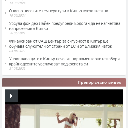
14.08.2024
Опасно високите температури в Кипър взеха жертва
15.06.2024
Урсула фон дер Лайен предупреди Ердоган да не нагнетява
напрежение в Кипър
26.06.2021
Финансиран от САЩ център за сигурност в Кипър ще
обучава служители от страни от ЕС и от Близкия изток
04.06.2021
Управляващите в Кипър печелят парламентарните избори,
крайнодесните увеличават подкрепата си
31.05.2021
Препоръчано видео