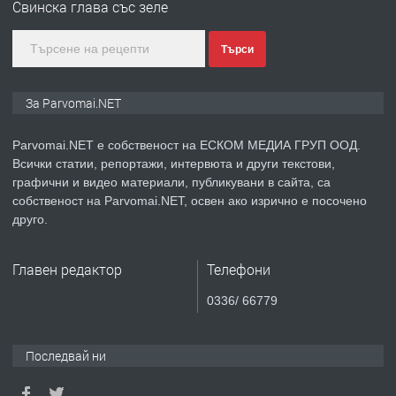
Свинска глава със зеле
Търси
преди 1 година
ПРЕДЛАГА
Монтажник на малки детайли за
За Parvomai.NET
медицинската индустрия
Parvomai.NET е собственост на ЕСКОМ МЕДИА ГРУП ООД.
Всички статии, репортажи, интервюта и други текстови,
преди 1 година
графични и видео материали, публикувани в сайта, са
собственост на Parvomai.NET, освен ако изрично е посочено
ПРЕДЛАГА
Уроци по Математика
друго.
Главен редактор
Телефони
преди 1 година
0336/ 66779
ПРЕДЛАГА
Продавам апартамент - гр.
Първомай
Последвай ни