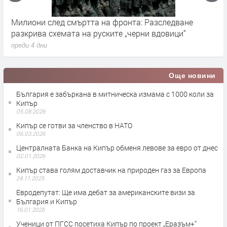
Милиони след смъртта на фронта: Разследване
Г
разкрива схемата на руските „черни вдовици“
в
преди 4 дни
п
Още новини
България е забъркана в митническа измама с 1000 коли за
Кипър
05.08.2026
Кипър се готви за членство в НАТО
06.03.2026
Централната Банка на Кипър обменя левове за евро от днес
02.01.2026
Кипър става голям доставчик на природен газ за Европа
24.11.2025
Евродепутат: Ще има дебат за американските визи за
България и Кипър
16.01.2025
Ученици от ПГСС посетиха Кипър по проект „Еразъм+”