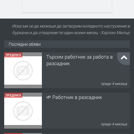
Иска ми се да можеше да затворим коледното настроение в
буркани и да отваряме по един всеки месец - Харлан Милър
Последни обяви
ПРЕДЛАГА
Търсим работник за работа в
разсадник
преди 4 месеца
ПРЕДЛАГА
🌱 Работник в разсадник
преди 4 месеца