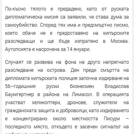
По-късно тялото е предадено, като от руската
дипломатическа мисия са заявили, че става дума за
самоубийство. Според тях има и предсмъртно писмо,
което обаче не е предоставено на кипърските
разследващи и ще бъде изпратено в Москва.
Аутопсията е насрочена за 14 януари.
Случаят се развива на фона на друго напрегнато
разследване на острова. Ден преди смъртта на
дипломата кипърската полиция започна издирване на
56–годишния руски бизнесмен Владислав
Баумгертнер в района на Лимасол. В операцията
участват хеликоптери, дронове, служители на
гражданската защита и доброволци, като издирването
е концентрирано около местността Писури –
последното място, откъдето е засечен сигналът на