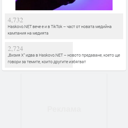
4,732
Haskovo.NET вече е и в TikTok – част от новата медийна
кампания на медията
2,724
„Визия Х“ идва в Haskovo.NET – новото предаване, което ще
говори за темите, които другите избягват