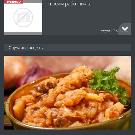
ПРЕДЛАГА
Търсим работничка
преди 11 месеца
ПРЕДЛАГА
Продава употребявани чисти и
Случайна рецепта
запазени матраци за спални.
преди 1 година
ПРЕДЛАГА
Работа за общи работници
преди 1 година
ПРЕДЛАГА
Първи поход "По стъпките на Ангел
Войвода"