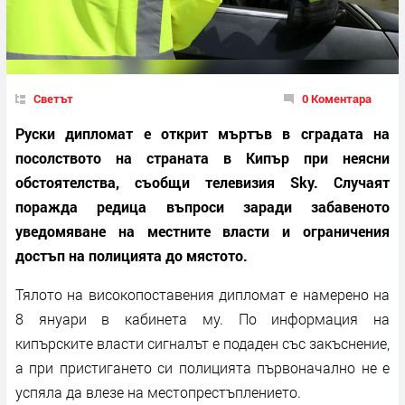
Светът
0 Коментара
Руски дипломат е открит мъртъв в сградата на
посолството на страната в Кипър при неясни
обстоятелства, съобщи телевизия Sky. Случаят
поражда редица въпроси заради забавеното
уведомяване на местните власти и ограничения
достъп на полицията до мястото.
Тялото на високопоставения дипломат е намерено на
8 януари в кабинета му. По информация на
кипърските власти сигналът е подаден със закъснение,
а при пристигането си полицията първоначално не е
успяла да влезе на местопрестъплението.