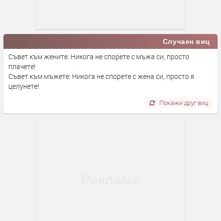
Случаен виц
Съвет към жените: Никога не спорете с мъжа си, просто
плачете!
Съвет към мъжете: Никога не спорете с жена си, просто я
целунете!
Покажи друг виц