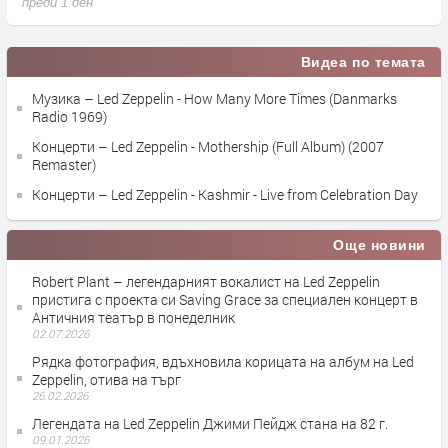
преди 1 ден
п
Видеа по темата
Музика – Led Zeppelin - How Many More Times (Danmarks
Radio 1969)
Концерти – Led Zeppelin - Mothership (Full Album) (2007
Remaster)
Концерти – Led Zeppelin - Kashmir - Live from Celebration Day
Още новини
Robert Plant – легендарният вокалист на Led Zeppelin
пристига с проекта си Saving Grace за специален концерт в
Античния театър в понеделник
02.07.2026
Рядка фотография, вдъхновила корицата на албум на Led
Zeppelin, отива на търг
26.02.2026
Легендата на Led Zeppelin Джими Пейдж стана на 82 г.
09.01.2026