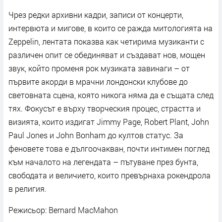
Чрез редки архивни кадри, записи от концерти,
интервюта и мигове, в които се ражда митологията на
Zeppelin, лентата показва как четирима музиканти с
различен опит се обединяват и създават нов, мощен
звук, който променя рок музиката завинаги – от
първите акорди в мрачни лондонски клубове до
световната сцена, която никога няма да е същата след
тях. Фокусът е върху творческия процес, страстта и
визията, които издигат Jimmy Page, Robert Plant, John
Paul Jones и John Bonham до култов статус. За
феновете това е дългоочакван, почти интимен поглед
към началото на легендата – пътуване през бунта,
свободата и величието, които превърнаха рокендрола
в религия.
Режисьор: Bernard MacMahon