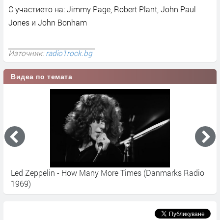
С участието на: Jimmy Page, Robert Plant, John Paul
Jones и John Bonham
Източник:
radio1rock.bg
Видеа по темата
Led Zeppelin - How Many More Times (Danmarks Radio
L
1969)