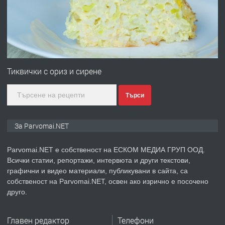
преди 1 година
ПРЕДЛАГА
Първи поход "По стъпките на Ангел
Войвода"
Тиквички с ориз и сирене
Търси
преди 1 година
ПРЕДЛАГА
Монтажник на малки детайли за
За Parvomai.NET
медицинската индустрия
Parvomai.NET е собственост на ЕСКОМ МЕДИА ГРУП ООД.
Всички статии, репортажи, интервюта и други текстови,
преди 1 година
графични и видео материали, публикувани в сайта, са
собственост на Parvomai.NET, освен ако изрично е посочено
ПРЕДЛАГА
Уроци по Математика
друго.
Главен редактор
Телефони