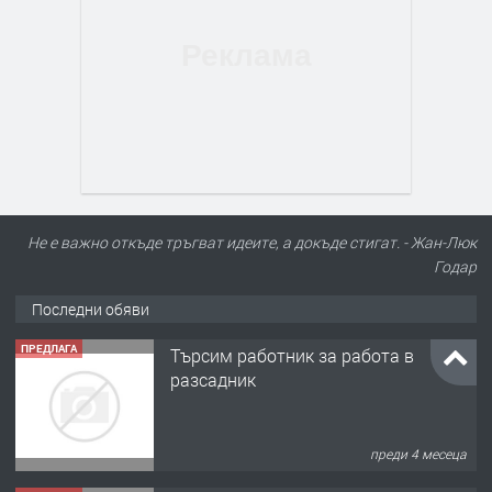
Не е важно откъде тръгват идеите, а докъде стигат. - Жан-Люк
Годар
Последни обяви
ПРЕДЛАГА
Търсим работник за работа в
разсадник
преди 4 месеца