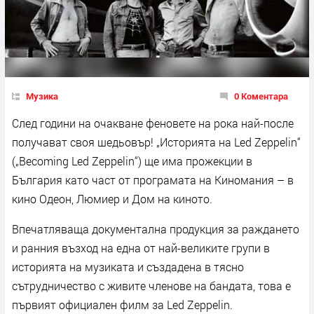
Музика
0 Коментара
След години на очакване феновете на рока най-после
получават своя шедьовър! „Историята на Led Zeppelin“
(„Becoming Led Zeppelin“) ще има прожекции в
България като част от програмата на Киномания – в
кино Одеон, Люмиер и Дом на киното.
Впечатляваща документална продукция за раждането
и ранния възход на една от най-великите групи в
историята на музиката и създадена в тясно
сътрудничество с живите членове на бандата, това е
първият официален филм за Led Zeppelin.