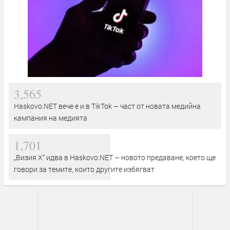
3,565
Haskovo.NET вече е и в TikTok – част от новата медийна
кампания на медията
1,701
„Визия Х“ идва в Haskovo.NET – новото предаване, което ще
говори за темите, които другите избягват