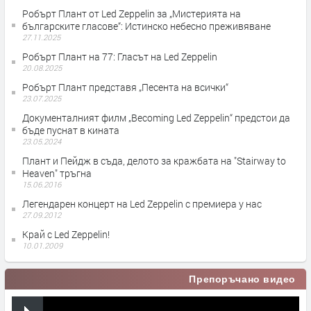
Робърт Плант от Led Zeppelin за „Мистерията на
българските гласове“: Истинско небесно преживяване
27.11.2025
Робърт Плант на 77: Гласът на Led Zeppelin
20.08.2025
Робърт Плант представя „Песента на всички“
23.07.2025
Документалният филм „Becoming Led Zeppelin“ предстои да
бъде пуснат в кината
23.05.2024
Плант и Пейдж в съда, делото за кражбата на "Stairway to
Heaven" тръгна
15.06.2016
Легендарен концерт на Led Zeppelin с премиера у нас
27.09.2012
Край с Led Zeppelin!
10.01.2009
Препоръчано видео