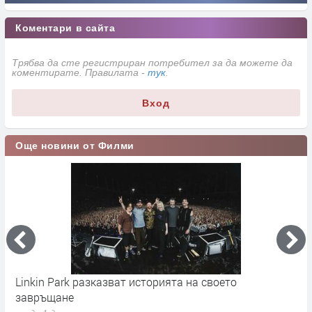
Коментари в сайта
Трябва да сте регистриран потребител за да можете да
коментирате. Правилата -
тук
.
Вход
Още новини от Филми
Linkin Park разказват историята на своето
M
завръщане
с