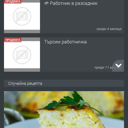
ПРЕДЛАГА
🌱 Работник в разсадник
преди 4 месеца
ПРЕДЛАГА
Търсим работничка
преди 11 месеца
ПРЕДЛАГА
Продава употребявани чисти и
Случайна рецепта
запазени матраци за спални.
преди 1 година
ПРЕДЛАГА
Работа за общи работници