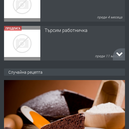
преди 4 месеца
ПРЕДЛАГА
Търсим работничка
преди 11 месеца
ПРЕДЛАГА
Продава употребявани чисти и
Случайна рецепта
запазени матраци за спални.
преди 1 година
ПРЕДЛАГА
Работа за общи работници