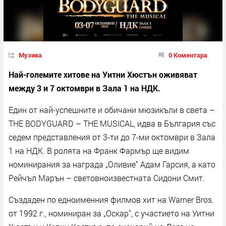
Музика
0 Коментара
Най-големите хитове на Уитни Хюстън оживяват
между 3 и 7 октомври в Зала 1 на НДК.
Един от най-успешните и обичани мюзикъли в света –
THE BODYGUARD – THE MUSICAL, идва в България със
седем представления от 3-ти до 7-ми октомври в Зала
1 на НДК. В ролята на Франк Фармър ще видим
номинирания за награда „Оливие“ Адам Гарсия, а като
Рейчъл Марън – световноизвестната Сидони Смит.
Създаден по едноименния филмов хит на Warner Bros.
от 1992 г., номиниран за „Оскар“, с участието на Уитни