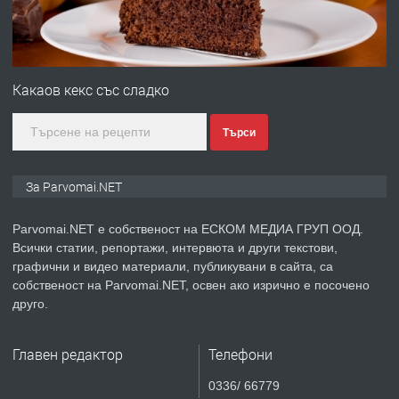
преди 1 година
ПРЕДЛАГА
Първи поход "По стъпките на Ангел
Войвода"
Какаов кекс със сладко
Търси
преди 1 година
ПРЕДЛАГА
Монтажник на малки детайли за
За Parvomai.NET
медицинската индустрия
Parvomai.NET е собственост на ЕСКОМ МЕДИА ГРУП ООД.
Всички статии, репортажи, интервюта и други текстови,
преди 1 година
графични и видео материали, публикувани в сайта, са
собственост на Parvomai.NET, освен ако изрично е посочено
ПРЕДЛАГА
Уроци по Математика
друго.
Главен редактор
Телефони
преди 1 година
0336/ 66779