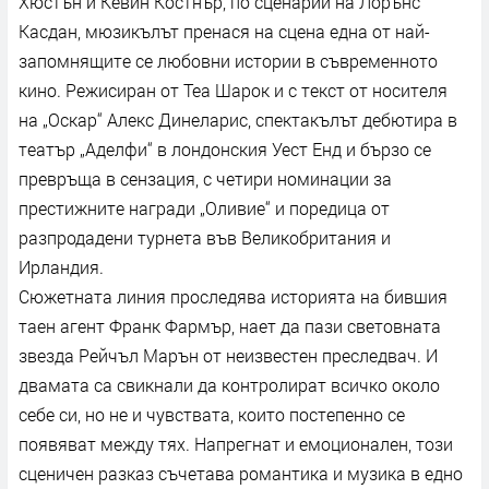
Хюстън и Кевин Костнър, по сценарий на Лорънс
Касдан, мюзикълът пренася на сцена една от най-
запомнящите се любовни истории в съвременното
кино. Режисиран от Теа Шарок и с текст от носителя
на „Оскар“ Алекс Динеларис, спектакълът дебютира в
театър „Аделфи“ в лондонския Уест Енд и бързо се
превръща в сензация, с четири номинации за
престижните награди „Оливие“ и поредица от
разпродадени турнета във Великобритания и
Ирландия.
Сюжетната линия проследява историята на бившия
таен агент Франк Фармър, нает да пази световната
звезда Рейчъл Марън от неизвестен преследвач. И
двамата са свикнали да контролират всичко около
себе си, но не и чувствата, които постепенно се
появяват между тях. Напрегнат и емоционален, този
сценичен разказ съчетава романтика и музика в едно