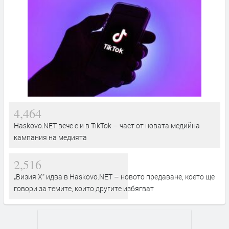
4,464
Haskovo.NET вече е и в TikTok – част от новата медийна
кампания на медията
2,516
„Визия Х“ идва в Haskovo.NET – новото предаване, което ще
говори за темите, които другите избягват