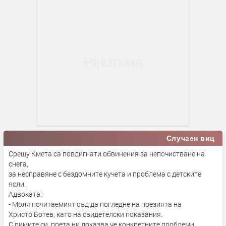
Случаен виц
Срещу Кмета са повдигнати обвинения за непочистване на
снега,
за несправяне с бездомните кучета и проблема с детските
ясли.
Адвоката:
- Моля почитаемият съд да погледне на поезията на
Христо Ботев, като на свидетелски показания.
С римите си, поета ни доказва,че конкретните проблеми