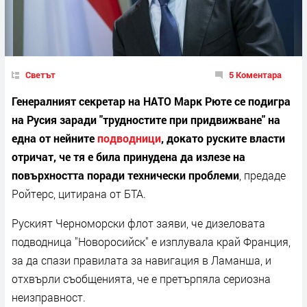
Светът
5 Коментара
Генералният секретар на НАТО Марк Рюте се подигра
на Русия заради "трудностите при придвижване" на
една от нейните
подводници
, докато руските власти
отричат, че тя е била принудена да излезе на
повърхността поради технически проблеми
, предаде
Ройтерс, цитирана от БТА.
Руският Черноморски флот заяви, че дизеловата
подводница "Новоросийск" е изплувала край Франция,
за да спази правилата за навигация в Ламанша, и
отхвърли съобщенията, че е претърпяла сериозна
неизправност.