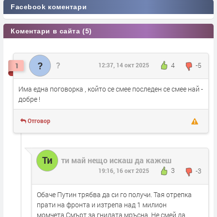
Facebook коментари
Коментари в сайта (5)
?
?
4
-5
1
12:37, 14 окт 2025
Има една поговорка , който се смее последен се смее най -
добре !
Отговор
Ти
ти май нещо искаш да кажеш
3
-3
19:16, 16 окт 2025
Обаче Путин трябва да си го получи. Тая отрепка
прати на фронта и изтрепа над 1 милион
момчета.Смърт за гнидата мръсна. Не смей да