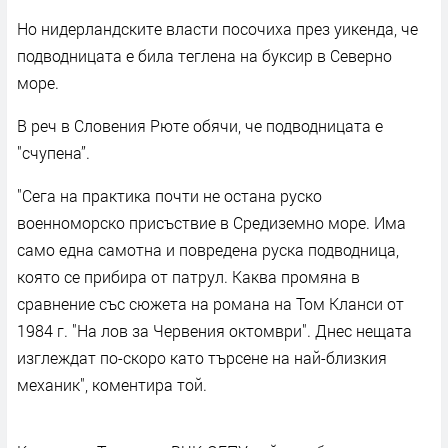
Но нидерландските власти посочиха през уикенда, че
подводницата е била теглена на буксир в Северно
море.
В реч в Словения Рюте обячи, че подводницата е
"счупена”.
"Сега на практика почти не остана руско
военноморско присъствие в Средиземно море. Има
само една самотна и повредена руска подводница,
която се прибира от патрул. Каква промяна в
сравнение със сюжета на романа на Том Кланси от
1984 г. "На лов за Червения октомври". Днес нещата
изглеждат по-скоро като търсене на най-близкия
механик", коментира той.