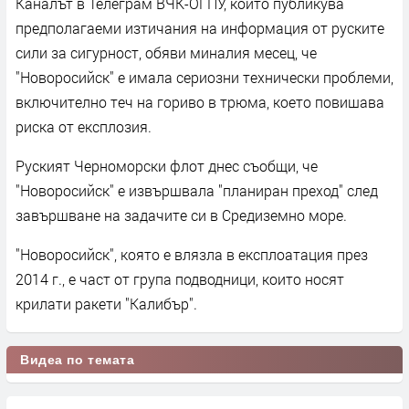
Каналът в Телеграм ВЧК-ОГПУ, който публикува
предполагаеми изтичания на информация от руските
сили за сигурност, обяви миналия месец, че
"Новоросийск" е имала сериозни технически проблеми,
включително теч на гориво в трюма, което повишава
риска от експлозия.
Руският Черноморски флот днес съобщи, че
"Новоросийск" е извършвала "планиран преход" след
завършване на задачите си в Средиземно море.
"Новоросийск", която е влязла в експлоатация през
2014 г., е част от група подводници, които носят
крилати ракети "Калибър".
Видеа по темата