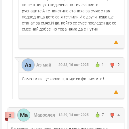
пишеш нищо в подкрепа на тия фашисти
руснаците.А те наистина станаха за смях с тая
подводница дето са я теглили.И с други неща ще
станат за смях.И да, който се смее последен ще се
смее най добре, но това няма да е Путин
Аз
Аз май
1
-2
20:33, 16 окт 2025
Само ти ли ще казваш , къде са фашистите !
Ма
Мавзолея
7
-4
2
13:29, 14 окт 2025
Всичкото им е такова , като гримираните трупове в