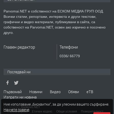
медицинската индустрия
Parvomai.NET е собственост на ЕСКОМ МЕДИА ГРУП ООД.
Всички статии, репортажи, интервюта и други текстови,
преди 1 година
графични и видео материали, публикувани в сайта, са
собственост на Parvomai.NET, освен ако изрично е посочено
ПРЕДЛАГА
Уроци по Математика
друго.
Главен редактор
Телефони
преди 1 година
0336/ 66779
ПРЕДЛАГА
Продавам апартамент - гр.
Първомай
Последвай ни
преди 1 година
Първомай
Новини
Видео
Обяви
еТВ
Изпрати ни новина
ТЪРСИ
Търсим работник
Ние използваме „бисквитки“, за да улесним вашето сърфиране.
© Copyright
Haskovo.NET
Научете повече
.
Пълна версия
Етичен кодекс
Общи условия
Поверителност