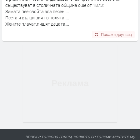
съществуват в столичната община още от 1873:
Зимата пее свойта зла песен.....
Псета и вълци,вият в полята.....
Жените плачат,пищят децата....
Покажи друг виц
Човек е толкова голям, колкото са големи мечтите му.