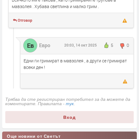
мавзолея . Хубава светлина и малко грим .
Отговор
Ев
Евро
5
0
20:03, 14 окт 2025
Едни ги гримират в мавзолея , а други се гримират
всеки ден !
Трябва да сте регистриран потребител за да можете да
коментирате. Правилата -
тук
.
Вход
Още новини от Светът