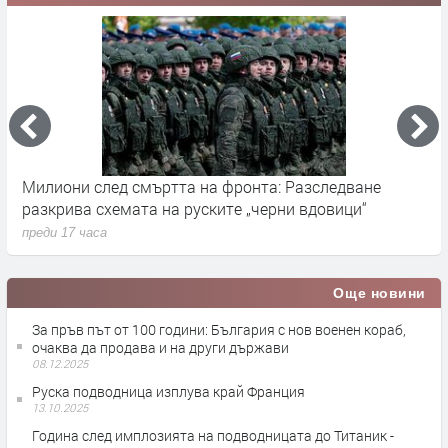
Милиони след смъртта на фронта: Разследване
Г
разкрива схемата на руските „черни вдовици“
в
преди 17 часа
п
Още новини
За пръв път от 100 години: България с нов военен кораб,
очаква да продава и на други държави
08.12.2025
Руска подводница изплува край Франция
13.10.2025
Година след имплозията на подводницата до Титаник -