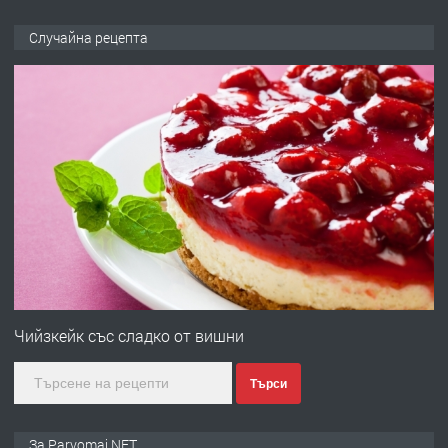
ПРЕДЛАГА
Продава употребявани чисти и
Случайна рецепта
запазени матраци за спални.
преди 1 година
ПРЕДЛАГА
Работа за общи работници
преди 1 година
ПРЕДЛАГА
Първи поход "По стъпките на Ангел
Войвода"
Чийзкейк със сладко от вишни
Търси
преди 1 година
ПРЕДЛАГА
Монтажник на малки детайли за
За Parvomai.NET