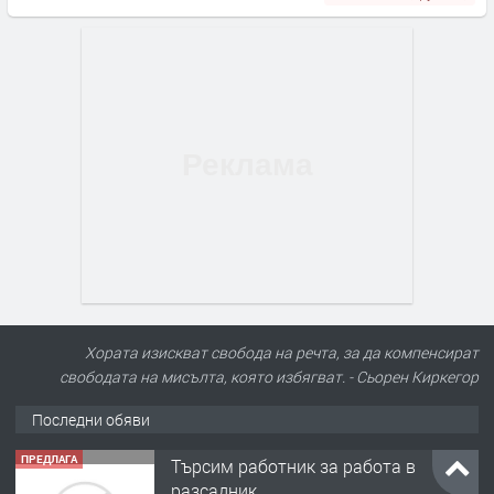
Хората изискват свобода на речта, за да компенсират
свободата на мисълта, която избягват. - Сьорен Киркегор
Последни обяви
ПРЕДЛАГА
Търсим работник за работа в
разсадник