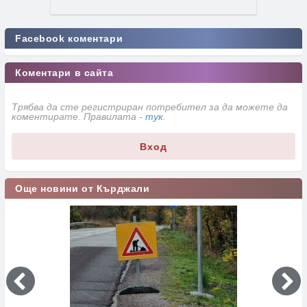
Facebook коментари
Коментари в сайта
Трябва да сте регистриран потребител за да можете да
коментирате. Правилата -
тук
.
Вход
Още новини от Кърджали