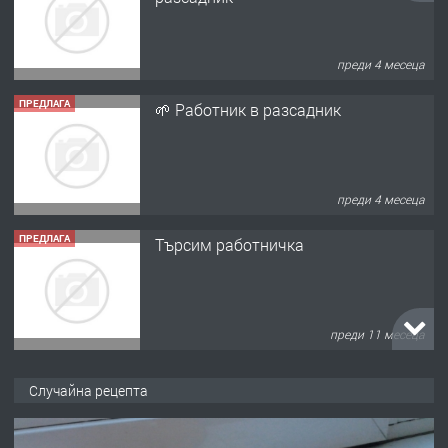
преди 4 месеца
ПРЕДЛАГА
🌱 Работник в разсадник
преди 4 месеца
ПРЕДЛАГА
Търсим работничка
преди 11 месеца
ПРЕДЛАГА
Продава употребявани чисти и
Случайна рецепта
запазени матраци за спални.