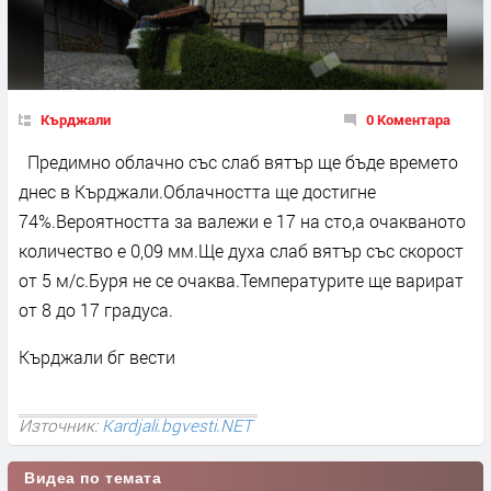
Кърджали
0 Коментара
Предимно облачно със слаб вятър ще бъде времето
днес в Кърджали.Облачността ще достигне
74%.Вероятността за валежи е 17 на сто,а очакваното
количество е 0,09 мм.Ще духа слаб вятър със скорост
от 5 м/с.Буря не се очаква.Температурите ще варират
от 8 до 17 градуса.
Кърджали бг вести
Източник:
Kardjali.bgvesti.NET
Видеа по темата