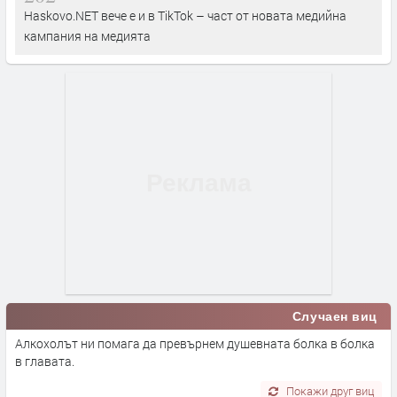
Haskovo.NET вече е и в TikTok – част от новата медийна
кампания на медията
Случаен виц
Алкохолът ни помага да превърнем душевната болка в болка
в главата.
Покажи друг виц