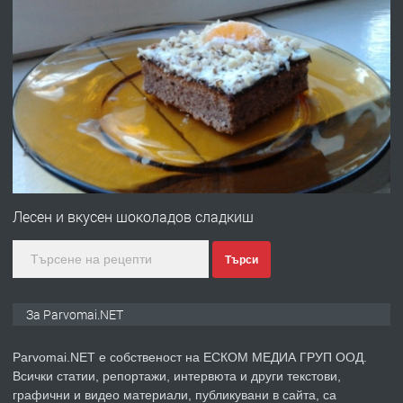
преди 1 година
ПРЕДЛАГА
Работа за общи работници
преди 1 година
ПРЕДЛАГА
Първи поход "По стъпките на Ангел
Войвода"
Лесен и вкусен шоколадов сладкиш
Търси
преди 1 година
ПРЕДЛАГА
Монтажник на малки детайли за
За Parvomai.NET
медицинската индустрия
Parvomai.NET е собственост на ЕСКОМ МЕДИА ГРУП ООД.
Всички статии, репортажи, интервюта и други текстови,
преди 1 година
графични и видео материали, публикувани в сайта, са