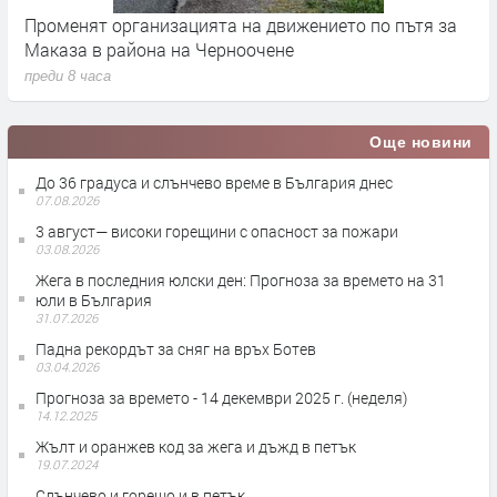
Променят организацията на движението по пътя за
З
Маказа в района на Черноочене
К
преди 8 часа
п
Още новини
До 36 градуса и слънчево време в България днес
07.08.2026
3 август— високи горещини с опасност за пожари
03.08.2026
Жега в последния юлски ден: Прогноза за времето на 31
юли в България
31.07.2026
Падна рекордът за сняг на връх Ботев
03.04.2026
Прогноза за времето - 14 декември 2025 г. (неделя)
14.12.2025
Жълт и оранжев код за жега и дъжд в петък
19.07.2024
Слънчево и горещо и в петък