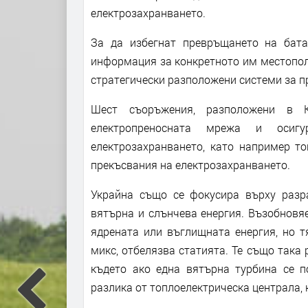
електрозахранването.
За да избегнат превръщането на бата
информация за конкретното им местопол
стратегически разположени системи за 
Шест съоръжения, разположени в К
електропреносната мрежа и осиг
електрозахранването, като например то
прекъсвания на електрозахранването.
Украйна също се фокусира върху разра
вятърна и слънчева енергия. Възобновя
ядрената или въглищната енергия, но т
микс, отбелязва статията. Те също така 
където ако една вятърна турбина се п
разлика от топлоелектрическа централа, 