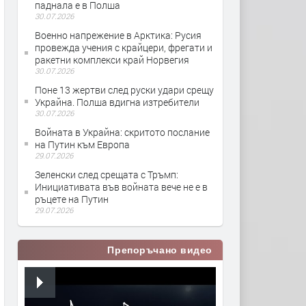
паднала е в Полша
30.07.2026
Военно напрежение в Арктика: Русия
провежда учения с крайцери, фрегати и
ракетни комплекси край Норвегия
30.07.2026
Поне 13 жертви след руски удари срещу
Украйна. Полша вдигна изтребители
30.07.2026
Войната в Украйна: скритото послание
на Путин към Европа
29.07.2026
Зеленски след срещата с Тръмп:
Инициативата във войната вече не е в
ръцете на Путин
29.07.2026
Препоръчано видео