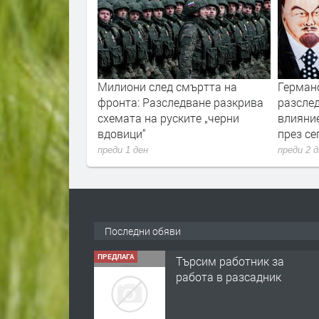
ори с пожарите
Милиони след смъртта на
Герман
нологиите vs.
фронта: Разследване разкрива
разслед
и
схемата на руските „черни
влияни
вдовици“
през с
преди 1 ден
преди 2 
Последни обяви
ПРЕДЛАГА
Търсим работник за
работа в разсадник