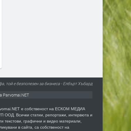
Дрон с експлозив е открит на
Сеута след трагедията: К
летището в Лайпциг
виновен – Испания, Маро
трафикантите?
преди 2 дни
преди 2 дни
а, той е безполезен за бизнеса - Елбърт Хъбард
а Parvomai.NET
vomai.NET е собственост на ЕСКОМ МЕДИА
П ООД. Всички статии, репортажи, интервюта и
ги текстови, графични и видео материали,
ликувани в сайта, са собственост на