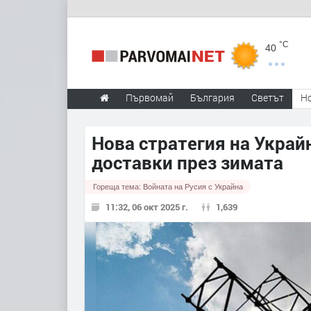
°C
40
Първомай
България
Светът
Н
Нова стратегия на Украй
доставки през зимата
Гореща тема:
Войната на Русия с Украйна
11:32, 06 окт 2025 г.
1,639