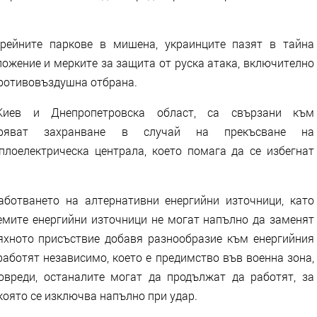
рейните паркове в мишена, украинците пазят в тайна
ожение и мерките за защита от руска атака, включително
противовъздушна отбрана.
иев и Днепропетровска област, са свързани към
уряват захранване в случай на прекъсване на
плоелектрическа централа, което помага да се избегнат
ботването на алтернативни енергийни източници, като
емите енергийни източници не могат напълно да заменят
яхното присъствие добавя разнообразие към енергийния
работят независимо, което е предимство във военна зона,
овреди, останалите могат да продължат да работят, за
която се изключва напълно при удар.