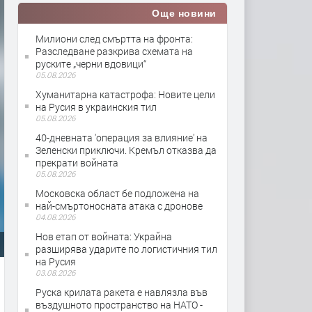
Още новини
Милиони след смъртта на фронта:
Разследване разкрива схемата на
руските „черни вдовици“
05.08.2026
Хуманитарна катастрофа: Новите цели
на Русия в украинския тил
05.08.2026
40-дневната 'операция за влияние' на
Зеленски приключи. Кремъл отказва да
прекрати войната
05.08.2026
Московска област бе подложена на
най-смъртоносната атака с дронове
04.08.2026
Нов етап от войната: Украйна
разширява ударите по логистичния тил
на Русия
03.08.2026
Руска крилата ракета е навлязла във
въздушното пространство на НАТО -