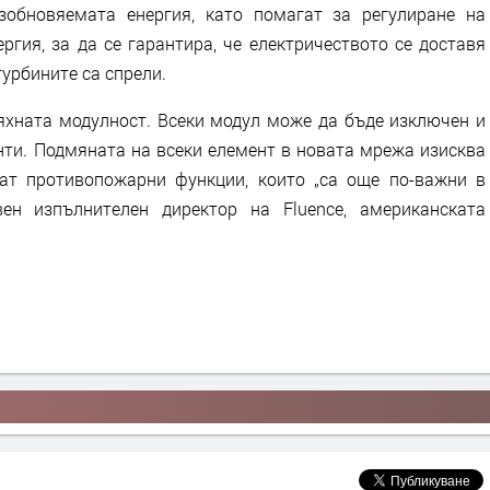
зобновяемата енергия, като помагат за регулиране на
ргия, за да се гарантира, че електричеството се доставя
турбините са спрели.
яхната модулност. Всеки модул може да бъде изключен и
енти. Подмяната на всеки елемент в новата мрежа изисква
ат противопожарни функции, които „са още по-важни в
вен изпълнителен директор на Fluence, американската