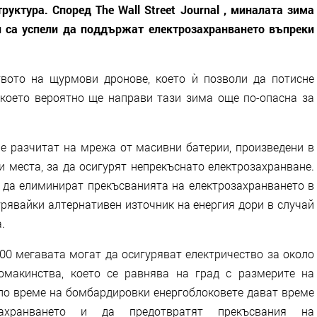
уктура. Според The ​​Wall Street Journal , миналата зима
н са успели да поддържат електрозахранването въпреки
твото на щурмови дронове, което ѝ позволи да потисне
което вероятно ще направи тази зима още по-опасна за
че разчитат на мрежа от масивни батерии, произведени в
и места, за да осигурят непрекъснато електрозахранване.
 да елиминират прекъсванията на електрозахранването в
урявайки алтернативен източник на енергия дори в случай
.
00 мегавата могат да осигуряват електричество за около
омакинства, което се равнява на град с размерите на
 по време на бомбардировки енергоблоковете дават време
ахранването и да предотвратят прекъсвания на