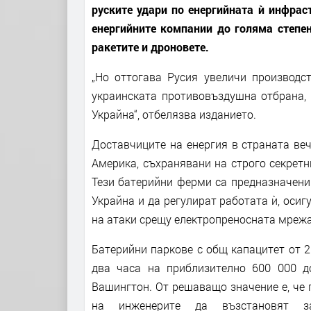
руските удари по енергийната ѝ инфрастр
енергийните компании до голяма степе
ракетите и дроновете.
„Но оттогава Русия увеличи производс
украинската противовъздушна отбрана, 
Украйна“, отбелязва изданието.
Доставчиците на енергия в страната ве
Америка, съхранявани на строго секретн
Тези батерийни ферми са предназначени
Украйна и да регулират работата ѝ, осиг
на атаки срещу електропреносната мрежа
Батерийни паркове с общ капацитет от 2
два часа на приблизително 600 000 д
Вашингтон. От решаващо значение е, че
на инженерите да възстановят з