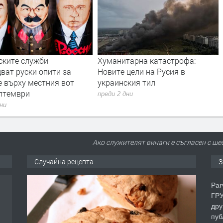
ските служби
Хуманитарна катастрофа:
ват руски опити за
Новите цели на Русия в
е върху местния вот
украинския тил
ептември
преди 2 дни
дни
Ако служителят винаги е съгласен с шеф
Случайна рецепта
З
Par
ГРУ
дру
пуб