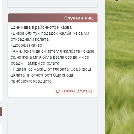
Случаен виц
Един идва в районното и казва:
- Вчера бях тук, подадох жалба, че са ми
откраднали колата...
- Добре. И какво?
- Ами, искам да си изтегля жалбата - оказа
се, че жена ми я била взела без да ми се
обади. Намери се колата...
- Я да ми се махаш от главата! Объркваш
цялата ни отчетност! Още снощи
прибрахме крадците!
Покажи друг виц