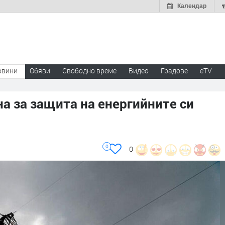
Календар
овини
Обяви
Свободно време
Видео
Градове
eTV
на за защита на енергийните си
0
0