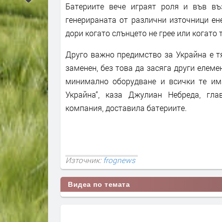
Батериите вече играят роля и във въ
генерираната от различни източници ене
дори когато слънцето не грее или когато 
Друго важно предимство за Украйна е т
заменен, без това да засяга други елем
минимално оборудване и всички те им
Украйна“, каза Джулиан Небреда, гла
компания, доставила батериите.
Източник:
frognews
Видеа по темата