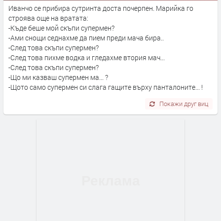
Иванчо се прибира сутринта доста почерпен. Марийка го
строява още на вратата:
-Къде беше мой скъпи супермен?
-Ами снощи седнахме да пием преди мача бира..
-След това скъпи супермен?
-След това пихме водка и гледахме втория мач...
-След това скъпи супермен?
-Що ми казваш супермен ма... ?
-Щото само супермен си слага гащите върху панталоните... !
Покажи друг виц