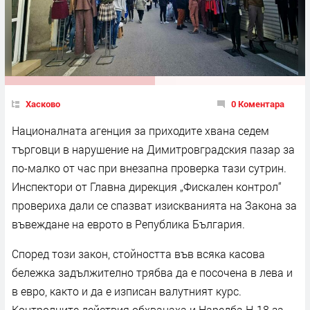
Хасково
0 Коментара
Националната агенция за приходите хвана седем
търговци в нарушение на Димитровградския пазар за
по-малко от час при внезапна проверка тази сутрин.
Инспектори от Главна дирекция „Фискален контрол“
провериха дали се спазват изискванията на Закона за
въвеждане на еврото в Република България.
Според този закон, стойността във всяка касова
бележка задължително трябва да е посочена в лева и
в евро, както и да е изписан валутният курс.
Контролните действия обхванаха и Наредба Н-18 за