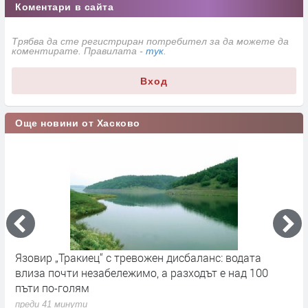
Коментари в сайта
Трябва да сте регистриран потребител за да можете да
коментирате. Правилата -
тук
.
Вход
Още новини от Хасково
Язовир „Тракиец“ с тревожен дисбаланс: водата
Д
влиза почти незабележимо, а разходът е над 100
п
пъти по-голям
преди 41 минути