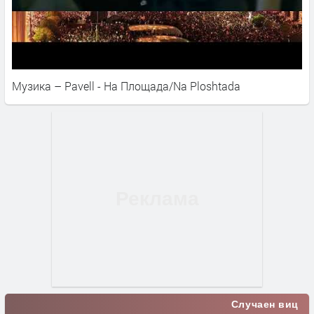
Музика – Pavell - На Площада/Na Ploshtada
Случаен виц