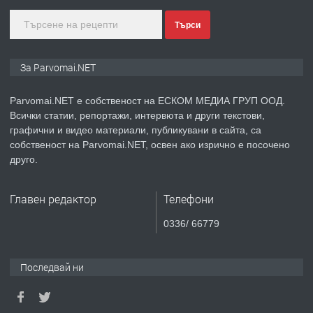
Търси
преди 1 година
ПРЕДЛАГА
Монтажник на малки детайли за
За Parvomai.NET
медицинската индустрия
Parvomai.NET е собственост на ЕСКОМ МЕДИА ГРУП ООД.
Всички статии, репортажи, интервюта и други текстови,
преди 1 година
графични и видео материали, публикувани в сайта, са
собственост на Parvomai.NET, освен ако изрично е посочено
ПРЕДЛАГА
Уроци по Математика
друго.
Главен редактор
Телефони
преди 1 година
0336/ 66779
ПРЕДЛАГА
Продавам апартамент - гр.
Първомай
Последвай ни
преди 1 година