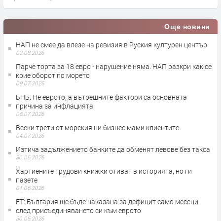
Още новини
НАП не смее да влезе на ревизия в Руския културен център
02.08.2026
Парче торта за 18 евро - нарушение няма. НАП разкри как се
крие оборот по морето
09.07.2026
БНБ: Не еврото, а вътрешните фактори са основната
причина за инфлацията
05.07.2026
Всеки трети от морския ни бизнес мами клиентите
04.07.2026
Изтича задължението банките да обменят левове без такса
30.06.2026
Хартиените трудови книжки отиват в историята, но ги
пазете
01.06.2026
FT: България ще бъде наказана за дефицит само месеци
след присъединяването си към еврото
30.05.2026