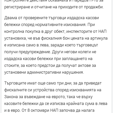
регистриране и отчитане на приходите от продажби.
Двама от проверените търговци издадоха касови
бележки според нормативните изисквания. При
контролна покупка в друг обект, инспекторите от НАП
установиха, че във фискалния бон цената на артикула
е изписана само в лева, заради което търговецът
получи предупреждение. Други негови колеги не
издадоха касови бележки при заплащането на
стоките, за което предстои да получат актове за
установени административни нарушения.
Търговците имат още само три дни, за да приведат
фискалните си устройства според изискванията на
Закона за въвеждане на еврото, така че върху
касовите бележки да се изписва крайната сума в лева
и в евро. От 8 октомври НАП започва да налага