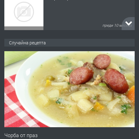
преди 10 месеца
ПРЕДЛАГА
Продава употребявани чисти и
Случайна рецепта
запазени матраци за спални.
преди 1 година
ПРЕДЛАГА
Работа за общи работници
преди 1 година
ПРЕДЛАГА
Първи поход "По стъпките на Ангел
Войвода"
Чорба от праз