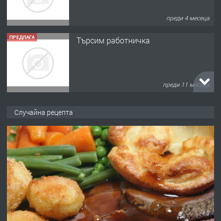
преди 4 месеца
ПРЕДЛАГА
Търсим работничка
преди 11 месеца
ПРЕДЛАГА
Продава употребявани чисти и
Случайна рецепта
запазени матраци за спални.
преди 1 година
ПРЕДЛАГА
Работа за общи работници
преди 1 година