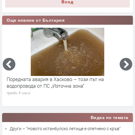
Вход
Още новини от България
Поредната авария в Хасково – този път на
Д
е.
водопровода от ПС „Източна зона“
п
преди 4 часа
Видеа по темата
Други – "Новото истанбулско летище е опетнено с кръв"