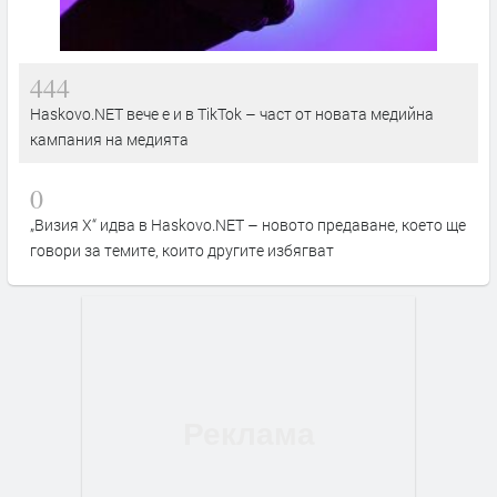
444
Haskovo.NET вече е и в TikTok – част от новата медийна
кампания на медията
0
„Визия Х“ идва в Haskovo.NET – новото предаване, което ще
говори за темите, които другите избягват