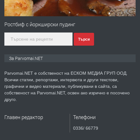
ПРЕДЛАГА
Първи поход "По стъпките на Ангел
Войвода"
Ростбиф с йоркширски пудинг
Търси
преди 1 година
ПРЕДЛАГА
Монтажник на малки детайли за
За Parvomai.NET
медицинската индустрия
Parvomai.NET е собственост на ЕСКОМ МЕДИА ГРУП ООД.
Всички статии, репортажи, интервюта и други текстови,
преди 1 година
графични и видео материали, публикувани в сайта, са
собственост на Parvomai.NET, освен ако изрично е посочено
ПРЕДЛАГА
Уроци по Математика
друго.
Главен редактор
Телефони
преди 1 година
0336/ 66779
ПРЕДЛАГА
Продавам апартамент - гр.