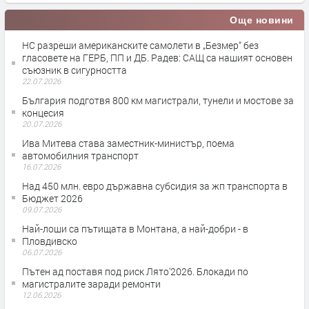
Още новини
НС разреши американските самолети в „Безмер“ без
гласовете на ГЕРБ, ПП и ДБ. Радев: САЩ са нашият основен
съюзник в сигурността
22.07.2026
България подготвя 800 км магистрали, тунели и мостове за
концесия
20.07.2026
Ива Митева става заместник-министър, поема
автомобилния транспорт
16.07.2026
Над 450 млн. евро държавна субсидия за жп транспорта в
Бюджет 2026
09.07.2026
Най-лоши са пътищата в Монтана, а най-добри - в
Пловдивско
06.07.2026
Пътен ад поставя под риск Лято'2026. Блокади по
магистралите заради ремонти
12.06.2026