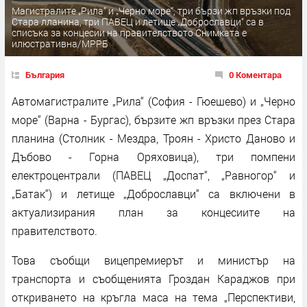
Магистралите „Рила“ и „Черно море“, три бързи жп връзки под
Стара лланина, три ПАВЕЦ и летище „Доброславци“ са в
списъка за концесии на правителството Снимката е
илюстративна/МРРБ
България
0 Коментара
Автомагистралите „Рила“ (София - Гюешево) и „Черно
море“ (Варна - Бургас), бързите жп връзки през Стара
планина (Столник - Мездра, Троян - Христо Даново и
Дъбово - Горна Оряховица), три помпени
електроцентрали (ПАВЕЦ „Доспат“, „Равногор“ и
„Батак“) и летище „Доброславци“ са включени в
актуализирания план за концесиите на
правителството.
Това съобщи вицепремиерът и министър на
транспорта и съобщенията Гроздан Караджов при
откриването на кръгла маса на тема „Перспективи,