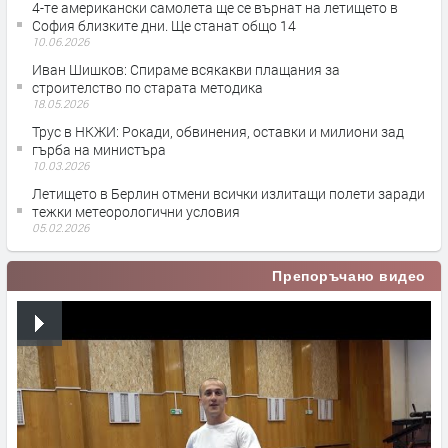
4-те американски самолета ще се върнат на летището в
София близките дни. Ще станат общо 14
10.06.2026
Иван Шишков: Спираме всякакви плащания за
строителство по старата методика
18.05.2026
Трус в НКЖИ: Рокади, обвинения, оставки и милиони зад
гърба на министъра
10.03.2026
Летището в Берлин отмени всички излитащи полети заради
тежки метеорологични условия
05.02.2026
Препоръчано видео