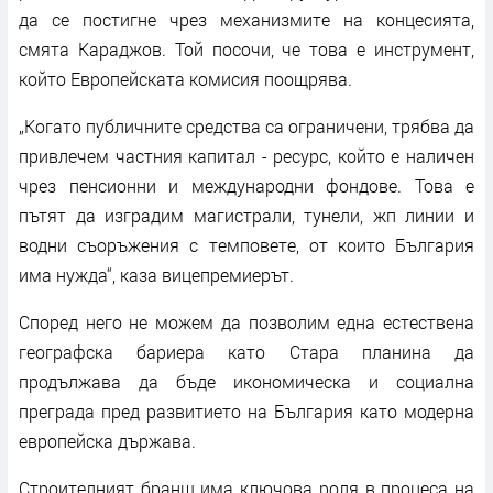
да се постигне чрез механизмите на концесията,
смята Караджов. Той посочи, че това е инструмент,
който Европейската комисия поощрява.
„Когато публичните средства са ограничени, трябва да
привлечем частния капитал - ресурс, който е наличен
чрез пенсионни и международни фондове. Това е
пътят да изградим магистрали, тунели, жп линии и
водни съоръжения с темповете, от които България
има нужда“, каза вицепремиерът.
Според него не можем да позволим една естествена
географска бариера като Стара планина да
продължава да бъде икономическа и социална
преграда пред развитието на България като модерна
европейска държава.
Строителният бранш има ключова роля в процеса на