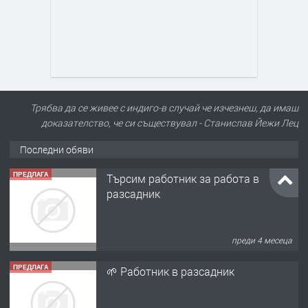
Трябва да се живее с индиго-в случай че изчезнеш, да имаш
доказателство, че си съществувал - Станислав Йежи Лец
Последни обяви
ПРЕДЛАГА
Търсим работник за работа в
разсадник
преди 4 месеца
ПРЕДЛАГА
🌱 Работник в разсадник