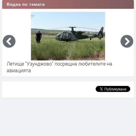
Видеа по темата
н
Летище "Узунджово" посрещна любителите на
"
авиацията