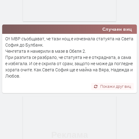
Случаен виц
От МВР съобщават, че тази нощ е изчезнала статуята на Света
София до Булбанк.
Ченгетата я намерили в мазе в Обеля 2.
При разпита се разбрало, че статуята не е открадната, а сама
е избягала. И се е скрила от срам, защото не може да погледне
хората очите. Как Света София ще е майка на Вяра, Надежда и
Любов.
Покажи друг виц