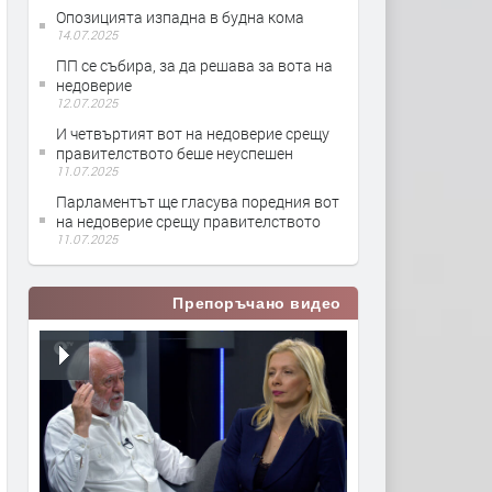
Опозицията изпадна в будна кома
14.07.2025
ПП се събира, за да решава за вота на
недоверие
12.07.2025
И четвъртият вот на недоверие срещу
правителството беше неуспешен
11.07.2025
Парламентът ще гласува поредния вот
на недоверие срещу правителството
11.07.2025
Препоръчано видео