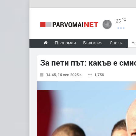
°C
25
Първомай
България
Светът
Н
За пети път: какъв е сми
14:45, 16 сеп 2025 г.
1,756