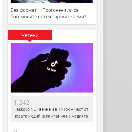
Без формат – Прогонени ли са
богомилите от българските земи?
Четени
1,242
Haskovo.NET вече е и в TikTok – част от
новата медийна кампания на медията
0