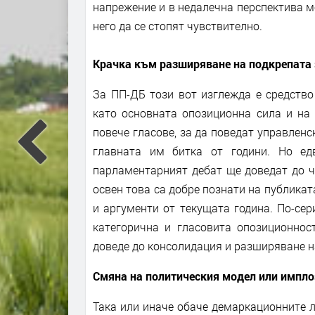
напрежение и в недалечна перспектива м
него да се стопят чувствително.
Крачка към разширяване на подкрепата
За ПП-ДБ този вот изглежда е средство
като основната опозиционна сила и на
повече гласове, за да поведат управленс
главната им битка от години. Но е
парламентарният дебат ще доведат до ч
освен това са добре познати на публикат
и аргументи от текущата година. По-сер
категорична и гласовита опозиционност
доведе до консолидация и разширяване 
Смяна на политическия модел или импло
Така или иначе обаче демаркационните ли