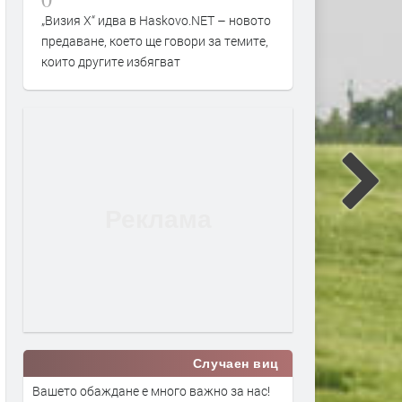
„Визия Х“ идва в Haskovo.NET – новото
предаване, което ще говори за темите,
които другите избягват
Случаен виц
Вашето обаждане е много важно за нас!