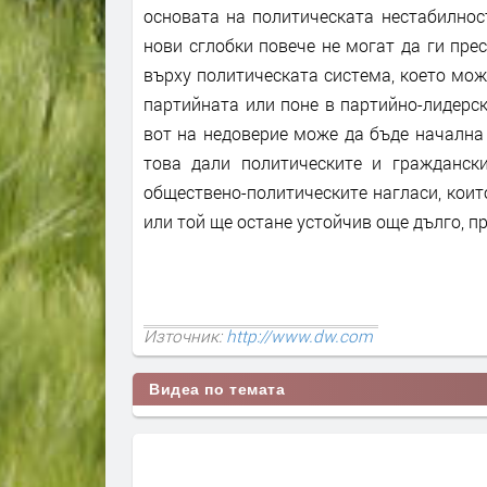
основата на политическата нестабилнос
нови сглобки повече не могат да ги пре
върху политическата система, което мож
партийната или поне в партийно-лидерс
вот на недоверие може да бъде начална 
това дали политическите и гражданск
обществено-политическите нагласи, коит
или той ще остане устойчив още дълго, п
Източник:
http://www.dw.com
Видеа по темата