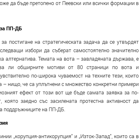
оже да бъде претопено от Пеевски или всички формации в
 за ПП-ДБ
 за постигане на стратегическата задача да се утвърдят
 следващи избори да съберат самостоятелно значително
ка алтернатива. Темата на вота – завладяната държава, е
два ли обширните мотиви от 80 страници по вота и
увствително по-широка чуваемост на техните тези, които
а – нищо, че са уплътнени с множество конкретни примери
иозният ефект от този вот ще бъде самата заявка за по-
, която заедно със засилената протестна активност да
на поддръжниците на ПП-ДБ.
зия
нии „корупция-антикорупция“ и „Изток-Запад“, които са в