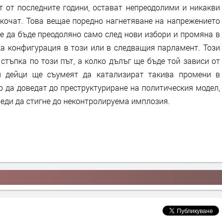
т от последните години, остават непреодолими и никакви
скочат. Това вещае поредно нагнетяване на напрежението
е да бъде преодоляно само след нови избори и промяна в
ка конфигурация в този или в следващия парламент. Този
стъпка по този път, а колко дълъг ще бъде той зависи от
и дейци ще съумеят да катализират такива промени в
о да доведат до преструктуриране на политическия модел,
реди да стигне до неконтролируема имплозия.