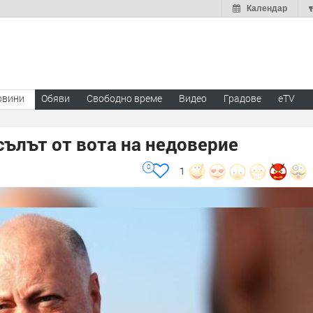
Календар
овини
Обяви
Свободно време
Видео
Градове
eTV
сълът от вота на недоверие
0
1