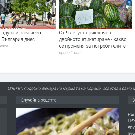
радуса и слънчево
От 9 август приключва
 България днес
двойното етикетиране - какво
се променя за потребителите
 часа
преди 1 ден
Опитът, подобно фенера на кърмата на кораба, осветява само 
Случайна рецепта
З
Par
ГРУ
дру
пуб