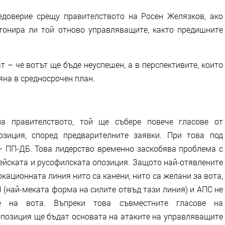
едоверие срещу правителството на Росен Желязков, ако
тонира ли той отново управляващите, както предишните
т – че вотът ще бъде неуспешен, а в перспективите, които
яна в средносрочен план.
а правителството, той ще събере повече гласове от
зиция, според предварителните заявки. При това под
– ПП-ДБ. Това лидерство временно заскобява проблема с
йската и русофилската опозиция. Защото най-отявлените
кационната линия нито са канени, нито са желани за вота,
 (най-меката форма на силите отвъд тази линия) и АПС не
не на вота. Въпреки това съвместните гласове на
опозиция ще бъдат основата на атаките на управляващите