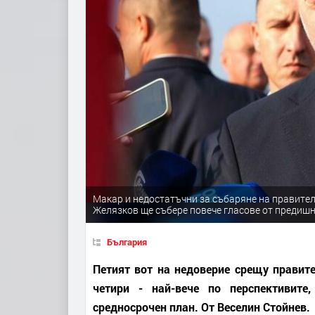
Макар и недостатъчни за събаряне на правител
Желязков ще събере повече гласове от предиш
България
Петият вот на недоверие срещу правите
четири - най-вече по перспективит
средносрочен план. От Веселин Стойнев.