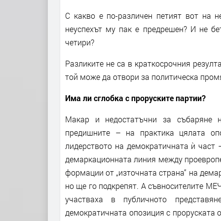
С какво е по-различен петият вот на н
неуспехът му пак е предрешен? И не бе
четири?
Разликите не са в краткосрочния резулта
той може да отвори за политическа пром
Има ли сглобка с проруските партии?
Макар и недостатъчни за събаряне н
предишните – на практика цялата опо
лидерството на демократичната ѝ част 
демаркационната линия между проевропе
формации от „източната страна“ на демар
но ще го подкрепят. А съвносителите МЕЧ
участваха в публичното представя
демократичната опозиция с проруската 