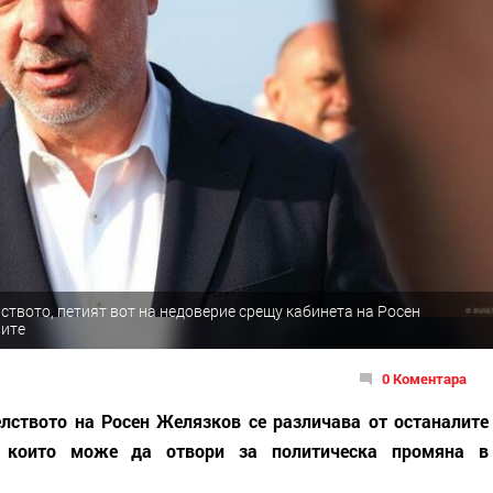
ството, петият вот на недоверие срещу кабинета на Росен
ните
0 Коментара
лството на Росен Желязков се различава от останалите
е, които може да отвори за политическа промяна в