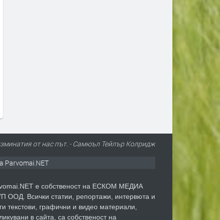
Млад пилот напуска ВВС със
В Европа се диша по-чист
скандално обръщение към
въздух, но климатът изп
Румен Радев и компания
все по-тревожни сигнали-
България показваме как
преди 1 ден
да правим и крачка наза
преди 1 ден
изминатия от нас път. - Самюъл Тейлър Колридж
а Parvomai.NET
vomai.NET е собственост на ЕСКОМ МЕДИА
П ООД. Всички статии, репортажи, интервюта и
ги текстови, графични и видео материали,
ликувани в сайта, са собственост на