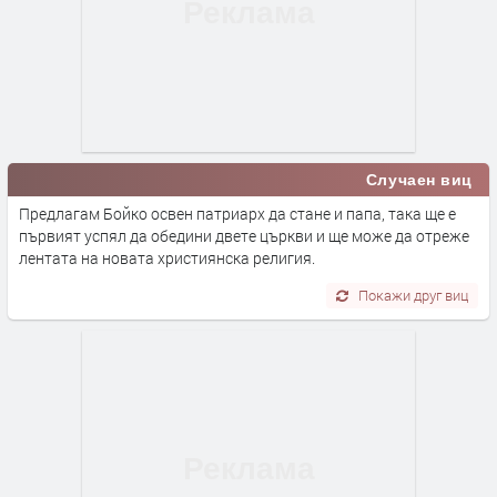
Случаен виц
Предлагам Бойко освен патриарх да стане и папа, така ще е
първият успял да обедини двете църкви и ще може да отреже
лентата на новата християнска религия.
Покажи друг виц