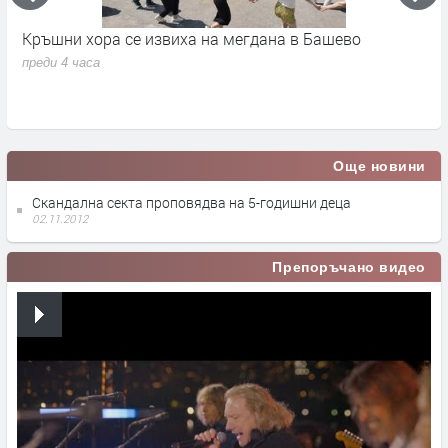
Кръшни хора се извиха на мегдана в Башево
К
к
преди 4 часа
п
п
Още новини
Скандална секта проповядва на 5-годишни деца
02.11.2012
Препоръчано видео