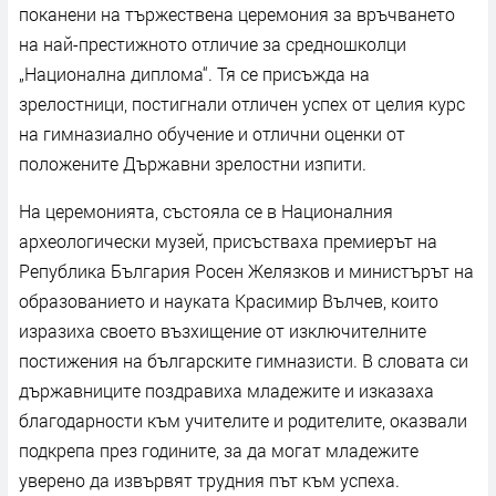
поканени на тържествена церемония за връчването
на най-престижното отличие за средношколци
„Национална диплома“. Тя се присъжда на
зрелостници, постигнали отличен успех от целия курс
на гимназиално обучение и отлични оценки от
положените Държавни зрелостни изпити.
На церемонията, състояла се в Националния
археологически музей, присъстваха премиерът на
Република България Росен Желязков и министърът на
образованието и науката Красимир Вълчев, които
изразиха своето възхищение от изключителните
постижения на българските гимназисти. В словата си
държавниците поздравиха младежите и изказаха
благодарности към учителите и родителите, оказвали
подкрепа през годините, за да могат младежите
уверено да извървят трудния път към успеха.