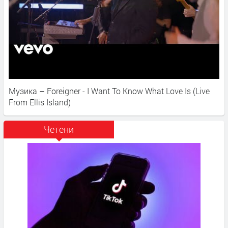
Музика – Foreigner - I Want To Know What Love Is (Live
From Ellis Island)
Четени