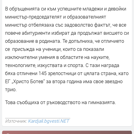
В обръщенията си към успешните младежи и девойки
министър-председателят и образователният
министър отбелязаха със задоволство фактът, че все
повече абитуриенти избират да продължат висшето си
образование в родината. Те допълниха, че отличието
се присъжда на ученици, които са показали
изключителни умения в областите на науките,
технологиите, изкуствата и спорта. С тази награда
бяха отличени 145 зрелостници от цялата страна, като
ЕГ „Христо Ботев“ за втора година има свое звездно
трио.
Това съобщиха от ръководството на гимназията.
Източник:
Kardjali.bgvesti.NET