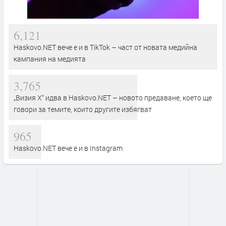
6,121
Haskovo.NET вече е и в TikTok – част от новата медийна
кампания на медията
3,765
„Визия Х“ идва в Haskovo.NET – новото предаване, което ще
говори за темите, които другите избягват
965
Haskovo.NET вече е и в Instagram