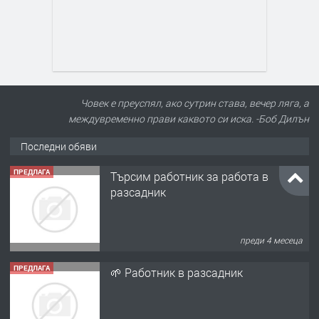
Човек е преуспял, ако сутрин става, вечер ляга, а
междувременно прави каквото си иска. -Боб Дилън
Последни обяви
ПРЕДЛАГА
Търсим работник за работа в
разсадник
преди 4 месеца
ПРЕДЛАГА
🌱 Работник в разсадник