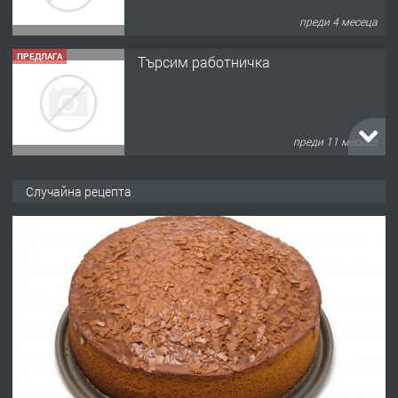
преди 4 месеца
ПРЕДЛАГА
Търсим работничка
преди 11 месеца
ПРЕДЛАГА
Продава употребявани чисти и
Случайна рецепта
запазени матраци за спални.
преди 1 година
ПРЕДЛАГА
Работа за общи работници
преди 1 година