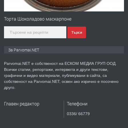
ПРЕДЛАГА
Първи поход "По стъпките на Ангел
Войвода"
Торта Шоколадово маскарпоне
Търси
преди 1 година
ПРЕДЛАГА
Монтажник на малки детайли за
За Parvomai.NET
медицинската индустрия
Parvomai.NET е собственост на ЕСКОМ МЕДИА ГРУП ООД.
Всички статии, репортажи, интервюта и други текстови,
преди 1 година
графични и видео материали, публикувани в сайта, са
собственост на Parvomai.NET, освен ако изрично е посочено
ПРЕДЛАГА
Уроци по Математика
друго.
Главен редактор
Телефони
преди 1 година
0336/ 66779
ПРЕДЛАГА
Продавам апартамент - гр.