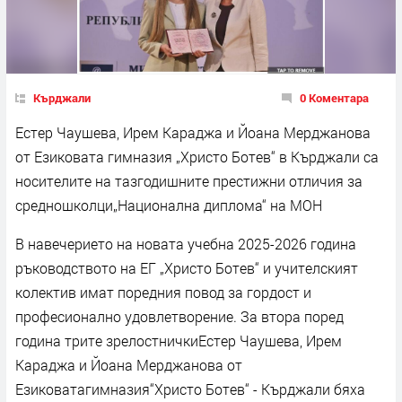
Кърджали
0 Коментара
Естер Чаушева, Ирем Караджа и Йоана Мерджанова
от Езиковата гимназия „Христо Ботев“ в Кърджали са
носителите на тазгодишните престижни отличия за
средношколци„Национална диплома“ на МОН
В навечерието на новата учебна 2025-2026 година
ръководството на ЕГ „Христо Ботев“ и учителският
колектив имат поредния повод за гордост и
професионално удовлетворение. За втора поред
година трите зрелостничкиЕстер Чаушева, Ирем
Караджа и Йоана Мерджанова от
Езиковатагимназия“Христо Ботев“ - Кърджали бяха