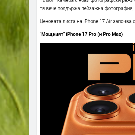
тя вече поддържа пейзажна фотография,
Ценовата листа на iPhone 17 Air започва 
"Мощният" iPhone 17 Pro (и Pro Max)