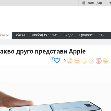
Календар
овини
Обяви
Свободно време
Видео
Градове
eTV
Какво друго представи Apple
0
0