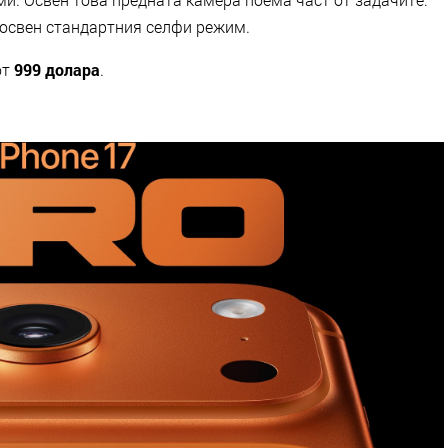
 освен стандартния селфи режим.
от
999 долара
.