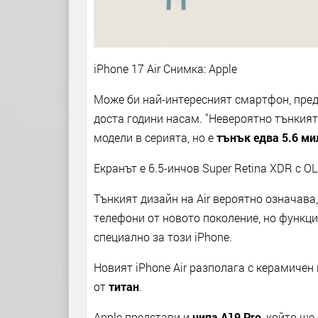
iPhone 17 Air
Снимка: Apple
Може би най-интересният смартфон, предс
доста години насам. "Невероятно тънкият"
модели в серията, но е
тънък едва 5.6 м
Екранът е 6.5-инчов Super Retina XDR с O
Тънкият дизайн на Air вероятно означава,
телефони от новото поколение, но функция
специално за този iPhone.
Новият iPhone Air разполага с керамичен
от
титан
.
Apple представи и
чипа A19 Pro
, който ще