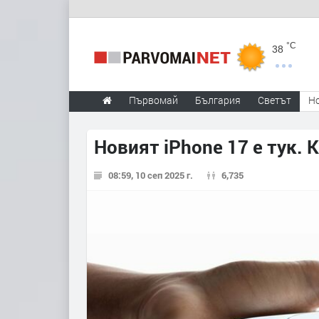
°C
38
Първомай
България
Светът
Н
Новият iPhone 17 е тук. 
08:59, 10 сеп 2025 г.
6,735