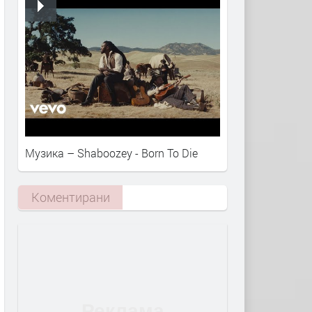
Музика – Shaboozey - Born To Die
Коментирани