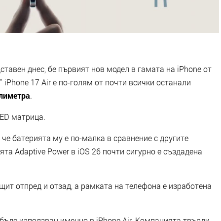
тавен днес, бе първият нов модел в гамата на iPhone от
 iPhone 17 Air е по-голям от почти всички останали
илиметра
.
LED матрица.
 че батерията му е по-малка в сравнение с другите
та Adaptive Power в iOS 26 почти сигурно е създадена
 щит отпред и отзад, а рамката на телефона е изработена
 бъде използван именно в iPhone Air. Компанията твърди,