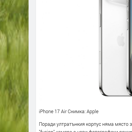
iPhone 17 Air
Снимка: Apple
Поради ултратънкия корпус няма място з
"fusion" камера с нови фотографски режи