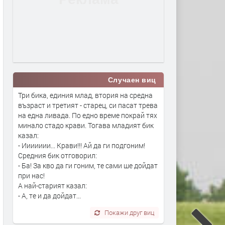
Случаен виц
Три бика, единия млад, втория на средна
възраст и третият - старец, си пасат трева
на една ливада. По едно време покрай тях
минало стадо крави. Тогава младият бик
казал:
- Иииииии... Крави!!! Ай да ги подгоним!
Средния бик отговорил:
- Ба! За кво да ги гоним, те сами ше дойдат
при нас!
А най-старият казал:
- А, те и да дойдат...
Покажи друг виц