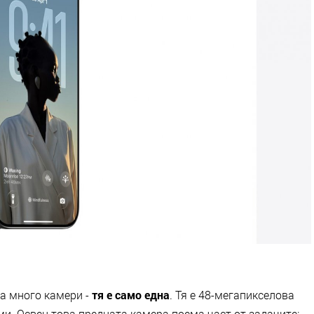
а много камери -
тя е само една
. Тя е 48-мегапикселова
ми. Освен това предната камера поема част от задачите: