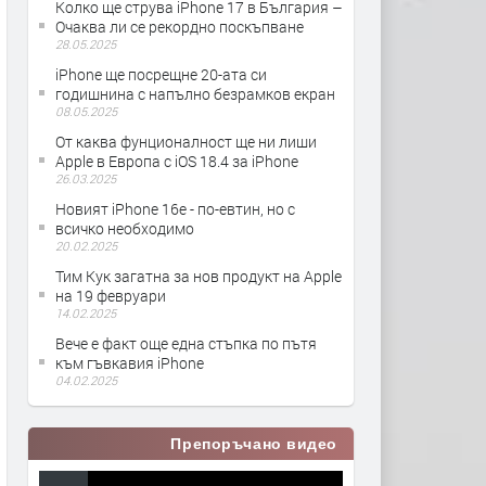
Колко ще струва iPhone 17 в България –
Очаква ли се рекордно поскъпване
28.05.2025
iPhone ще посрещне 20-ата си
годишнина с напълно безрамков екран
08.05.2025
От каква фунционалност ще ни лиши
Apple в Европа с iOS 18.4 за iPhone
26.03.2025
Новият iPhone 16e - по-евтин, но с
всичко необходимо
20.02.2025
Тим Кук загатна за нов продукт на Apple
на 19 февруари
14.02.2025
Вече е факт още една стъпка по пътя
към гъвкавия iPhone
04.02.2025
Препоръчано видео