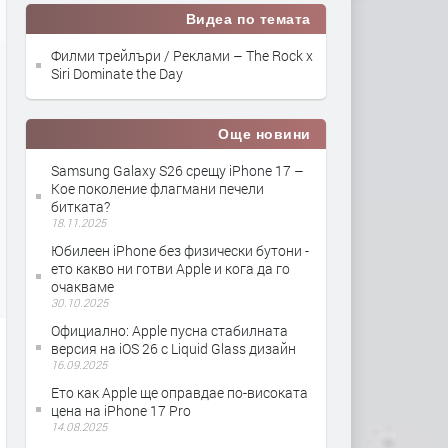
Видеа по темата
Филми трейлъри / Реклами – The Rock x
Siri Dominate the Day
Още новини
Samsung Galaxy S26 срещу iPhone 17 –
Кое поколение флагмани печели
битката?
18.11.2025
Юбилеен iPhone без физически бутони -
ето какво ни готви Apple и кога да го
очакваме
30.10.2025
Официално: Apple пусна стабилната
версия на iOS 26 с Liquid Glass дизайн
16.09.2025
Ето как Apple ще оправдае по-високата
цена на iPhone 17 Pro
14.08.2025