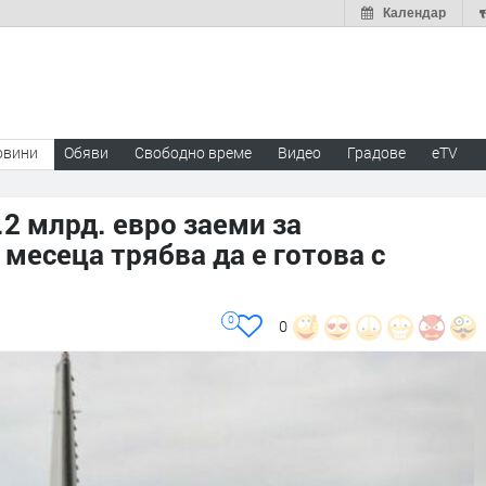
Календар
овини
Обяви
Свободно време
Видео
Градове
eTV
.2 млрд. евро заеми за
месеца трябва да е готова с
0
0