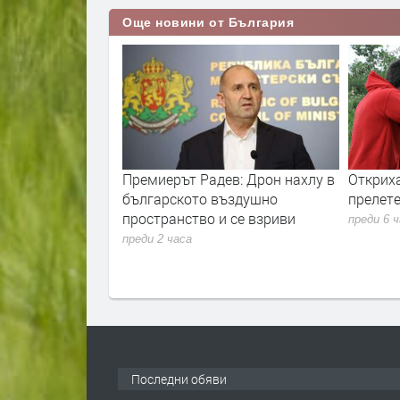
Още новини от България
рия в Хасково –
Премиерът Радев: Дрон нахлу в
Откриха
допровода от ПС
българското въздушно
прелете
пространство и се взриви
преди 6 
преди 2 часа
Последни обяви