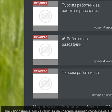
ПРЕДЛАГА
Търсим работник за
работа в разсадник
преди 4 мес
ПРЕДЛАГА
🌱 Работник в
разсадник
преди 4 мес
ПРЕДЛАГА
Търсим работничка
преди 11 мес
ПРЕДЛАГА
Продава употребявани
Първомай
Новини
Видео
Об
Ние използваме „бисквитки“, за да улесним вашето сърфиране.
На
чисти и запазени