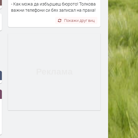
- Как можа да избършеш бюрото! Толкова
важни телефони си бях записал на праха!
Покажи друг виц