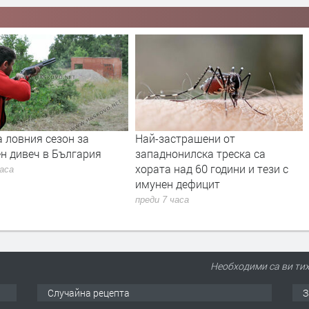
 ловния сезон за
Най-застрашени от
н дивеч в България
западнонилска треска са
хората над 60 години и тези с
часа
имунен дефицит
преди 7 часа
Необходими са ви тихи
Случайна рецепта
З