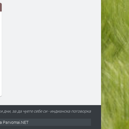
Адвокат Марковски за
Събота: Оранжев код за ж
убийството в Пловдив: Не съм
почти цялата страна
виждал подобна жестокост и
преди 11 часа
садизъм от непълнолетни,
случаят е безпрецедентен
преди 7 часа
 дни, за да чуете себе си - индианска поговорка
а Parvomai.NET