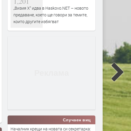
1,201
„Визия Х“ идва в Haskovo.NET – новото
предаване, което ще говори за темите,
които другите избягват
Случаен виц
Началник крещи на новата си секретарка: