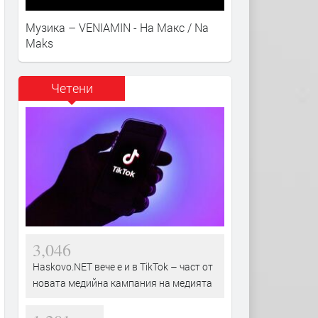
Музика – VENIAMIN - На Макс / Na
Maks
Четени
3,046
Haskovo.NET вече е и в TikTok – част от
новата медийна кампания на медията