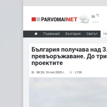
°C
36
Първомай
България
Светът
Н
България получава над 3
превъоръжаване. До три 
проектите
08:25, 10 сеп 2025 г.
1,726