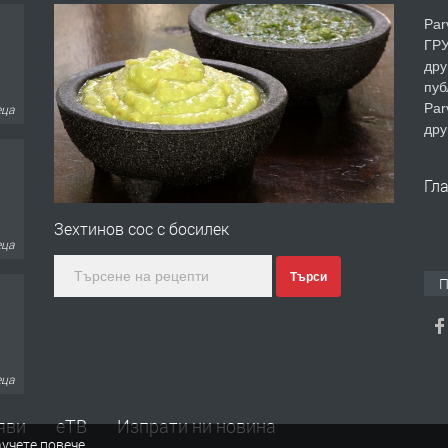
Par
ГРУ
дру
пуб
Par
еца
дру
Гл
Зехтинов сос с босилек
еца
Търси
П
еца
яви
еТВ
Изпрати ни новина
учете повече
.