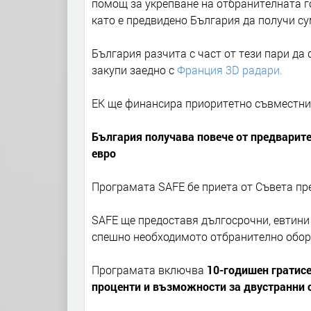
помощ за укрепване на отбранителната г
като е предвидено България да получи су
България разчита с част от тези пари да
закупи заедно с
Франция 3D радари.
ЕК ще финансира приоритетно съвместни 
България получава повече от предварител
евро
Програмата SAFE бе приета от Съвета пре
SAFE ще предоставя дългосрочни, евтини 
спешно необходимото отбранително обо
Програмата включва
10-годишен гратисе
проценти и възможности за двустранни 