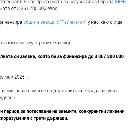
отовност в ЕС по програмата за сигурност за Европа
SAFE
,
мата от 3 261 700 000 евро.
 финансира
общите заводи с "Райнметал"
у нас, както и да
проекти между страните членки.
ната си заявка, която бе за финансира до 3 067 800 000
з май 2025 г.
заеми, за да помогне на държавите членки да закупят
рудване.
н период за погасяване на заемите, конкурентни лихвени
споразумения с трети държави.