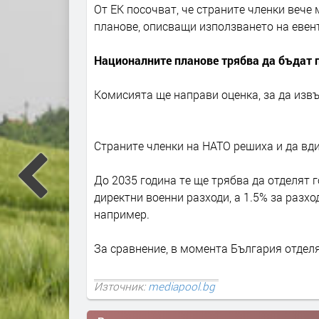
От ЕК посочват, че страните членки вече
планове, описващи използването на еве
Националните планове трябва да бъдат п
Комисията ще направи оценка, за да изв
Страните членки на НАТО решиха и да вди
До 2035 година те ще трябва да отделят г
директни военни разходи, а 1.5% за разхо
например.
За сравнение, в момента България отделя
Източник:
mediapool.bg