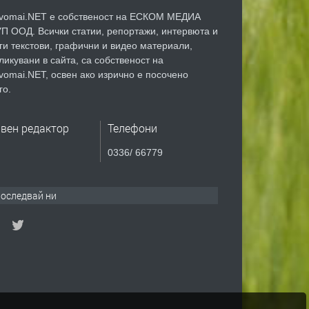
vomai.NET е собственост на ЕСКОМ МЕДИА
П ООД. Всички статии, репортажи, интервюта и
ги текстови, графични и видео материали,
ликувани в сайта, са собственост на
vomai.NET, освен ако изрично е посочено
го.
авен редактор
Телефони
0336/ 66779
оследвай ни