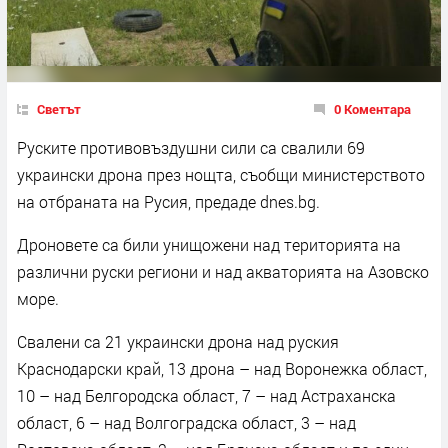
Светът
0 Коментара
Руските противовъздушни сили са свалили 69
украински дрона през нощта, съобщи министерството
на отбраната на Русия, предаде dnes.bg.
Дроновете са били унищожени над територията на
различни руски региони и над акваторията на Азовско
море.
Свалени са 21 украински дрона над руския
Краснодарски край, 13 дрона – над Воронежка област,
10 – над Белгородска област, 7 – над Астраханска
област, 6 – над Волгоградска област, 3 – над