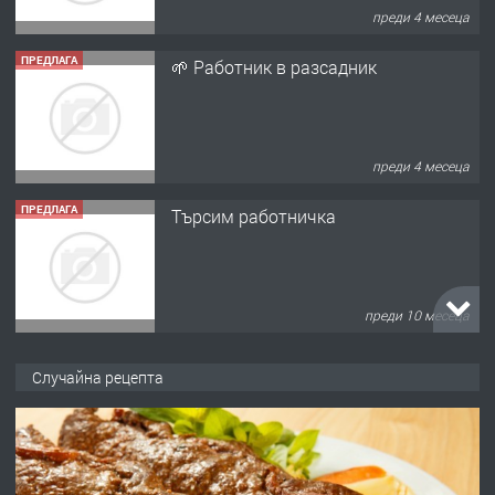
преди 4 месеца
ПРЕДЛАГА
🌱 Работник в разсадник
преди 4 месеца
ПРЕДЛАГА
Търсим работничка
преди 10 месеца
ПРЕДЛАГА
Продава употребявани чисти и
Случайна рецепта
запазени матраци за спални.
преди 1 година