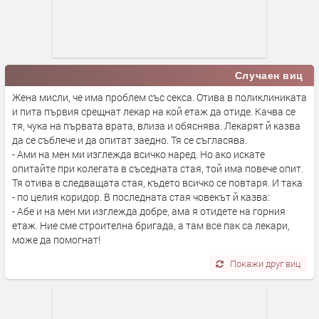
Случаен виц
Жена мисли, че има проблем със секса. Отива в поликлиниката
и пита първия срещнат лекар на кой етаж да отиде. Качва се
тя, чука на първата врата, влиза и обяснява. Лекарят й казва
да се съблече и да опитат заедно. Тя се съгласява.
- Ами на мен ми изглежда всичко наред. Но ако искате
опитайте при колегата в съседната стая, той има повече опит.
Тя отива в следващата стая, където всичко се повтаря. И така
- по целия коридор. В последната стая човекът й казва:
- Абе и на мен ми изглежда добре, ама я отидете на горния
етаж. Ние сме строителна бригада, а там все пак са лекари,
може да помогнат!
Покажи друг виц