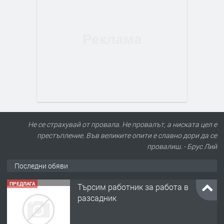
Не се страхувай от провала. Не провалът, а ниската цел е
престъпление. Във великите опити е славно дори да се
провалиш. - Брус Лий
Последни обяви
ПРЕДЛАГА
Търсим работник за работа в
разсадник