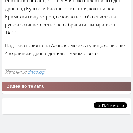
Ростовска област, 2 – над Брянска област и по един
дрон над Курска и Рязанска области, както и над
Кримския полуостров, се казва в съобщението на
руското министерство на отбраната, цитирано от
ТАСС.
Над акваторията на Азовско море са унищожени още
4 украински дрона, допълва ведомството.
Източник:
dnes.bg
Видеа по темата