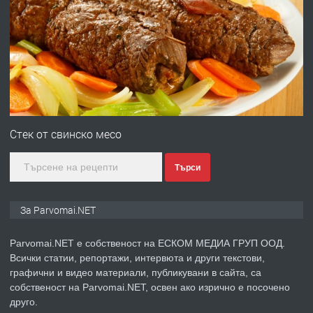
ПРЕДЛАГА
Работа за общи работници
преди 1 година
ПРЕДЛАГА
Първи поход "По стъпките на Ангел
Войвода"
Стек от свинско месо
Търси
преди 1 година
ПРЕДЛАГА
Монтажник на малки детайли за
За Parvomai.NET
медицинската индустрия
Parvomai.NET е собственост на ЕСКОМ МЕДИА ГРУП ООД.
Всички статии, репортажи, интервюта и други текстови,
преди 1 година
графични и видео материали, публикувани в сайта, са
собственост на Parvomai.NET, освен ако изрично е посочено
ПРЕДЛАГА
Уроци по Математика
друго.