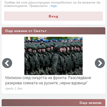
Трябва да сте регистриран потребител за да можете да
коментирате. Правилата -
тук
.
Вход
Още новини от Светът
Милиони след смъртта на фронта: Разследване
Г
разкрива схемата на руските „черни вдовици“
в
преди 1 ден
п
Още новини