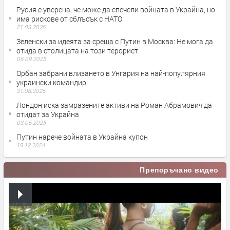
Русия е уверена, че може да спечели войната в Украйна, но
има рискове от сблъсък с НАТО
21.03.2026
Зеленски за идеята за среща с Путин в Москва: Не мога да
отида в столицата на този терорист
06.09.2025
Орбан забрани влизането в Унгария на най-популярния
украински командир
31.08.2025
Лондон иска замразените активи на Роман Абрамович да
отидат за Украйна
03.06.2025
Путин нарече войната в Украйна купон
19.12.2024
Препоръчано видео