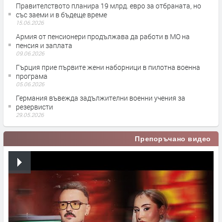
Правителството планира 19 млрд. евро за отбраната, но
със заеми и в бъдеще време
15.06.2026
Армия от пенсионери продължава да работи в МО на
пенсия и заплатa
09.06.2026
Гърция прие първите жени наборници в пилотна военна
програма
05.06.2026
Германия въвежда задължителни военни учения за
резервисти
29.05.2026
Препоръчано видео