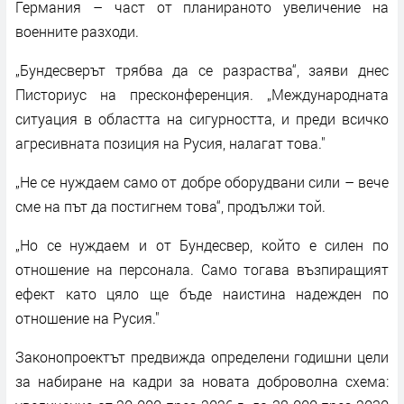
Германия – част от планираното увеличение на
военните разходи.
„Бундесверът трябва да се разраства“, заяви днес
Писториус на пресконференция. „Международната
ситуация в областта на сигурността, и преди всичко
агресивната позиция на Русия, налагат това."
„Не се нуждаем само от добре оборудвани сили – вече
сме на път да постигнем това“, продължи той.
„Но се нуждаем и от Бундесвер, който е силен по
отношение на персонала. Само тогава възпиращият
ефект като цяло ще бъде наистина надежден по
отношение на Русия."
Законопроектът предвижда определени годишни цели
за набиране на кадри за новата доброволна схема: