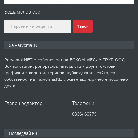
медицинската индустрия
Бешамелов сос
Търси
преди 1 година
ПРЕДЛАГА
Уроци по Математика
За Parvomai.NET
Parvomai.NET е собственост на ЕСКОМ МЕДИА ГРУП ООД.
Всички статии, репортажи, интервюта и други текстови,
преди 1 година
графични и видео материали, публикувани в сайта, са
собственост на Parvomai.NET, освен ако изрично е посочено
ПРЕДЛАГА
Продавам апартамент - гр.
друго.
Първомай
Главен редактор
Телефони
преди 1 година
0336/ 66779
ТЪРСИ
Търсим работник
Последвай ни