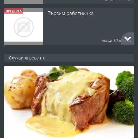
ПРЕДЛАГА
Продава употребявани чисти и
запазени матраци за спални.
преди 1 година
ПРЕДЛАГА
Работа за общи работници
Случайна рецепта
преди 1 година
ПРЕДЛАГА
Първи поход "По стъпките на Ангел
Войвода"
преди 1 година
ПРЕДЛАГА
Монтажник на малки детайли за