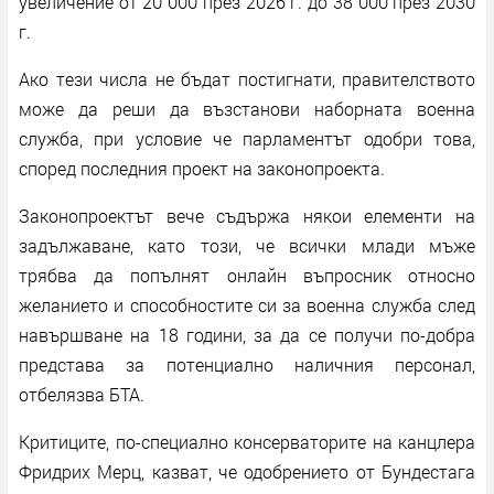
увеличение от 20 000 през 2026 г. до 38 000 през 2030
г.
Ако тези числа не бъдат постигнати, правителството
може да реши да възстанови наборната военна
служба, при условие че парламентът одобри това,
според последния проект на законопроекта.
Законопроектът вече съдържа някои елементи на
задължаване, като този, че всички млади мъже
трябва да попълнят онлайн въпросник относно
желанието и способностите си за военна служба след
навършване на 18 години, за да се получи по-добра
представа за потенциално наличния персонал,
отбелязва БТА.
Критиците, по-специално консерваторите на канцлера
Фридрих Мерц, казват, че одобрението от Бундестага