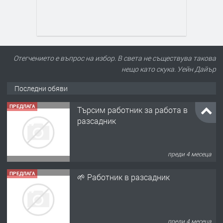
Отегчението е въпрос на избор. В света не съществува такова
нещо като скука. Уейн Дайър
Последни обяви
ПРЕДЛАГА
🌱 Работник в разсадник
преди 4 месеца
ПРЕДЛАГА
Търсим работничка
преди 10 месеца