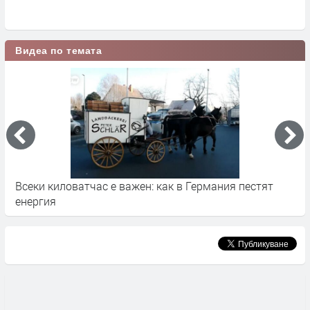
Видеа по темата
Коронавирус: да надникнем в една германска
Б
болница
Г