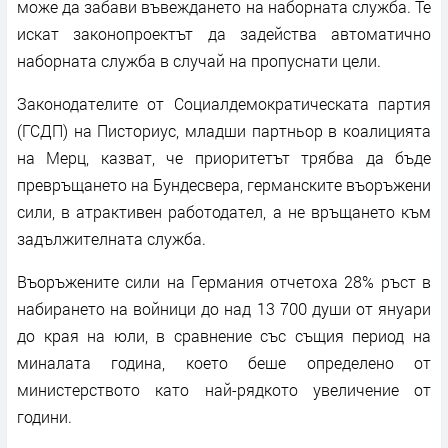
може да забави въвеждането на наборната служба. Те
искат законопроектът да задейства автоматично
наборната служба в случай на пропуснати цели.
Законодателите от Социалдемократическата партия
(ГСДП) на Писториус, младши партньор в коалицията
на Мерц, казват, че приоритетът трябва да бъде
превръщането на Бундесвера, германските въоръжени
сили, в атрактивен работодател, а не връщането към
задължителната служба.
Въоръжените сили на Германия отчетоха 28% ръст в
набирането на войници до над 13 700 души от януари
до края на юли, в сравнение със същия период на
миналата година, което беше определено от
министерството като най-рядкото увеличение от
години.