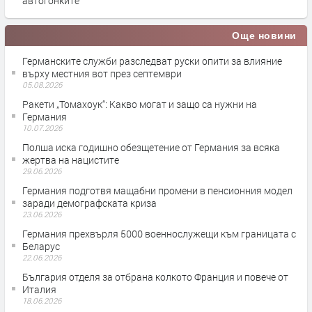
автогонките
Още новини
Германските служби разследват руски опити за влияние
върху местния вот през септември
05.08.2026
Ракети „Томахоук“: Какво могат и защо са нужни на
Германия
10.07.2026
Полша иска годишно обезщетение от Германия за всяка
жертва на нацистите
29.06.2026
Германия подготвя мащабни промени в пенсионния модел
заради демографската криза
23.06.2026
Германия прехвърля 5000 военнослужещи към границата с
Беларус
22.06.2026
България отделя за отбрана колкото Франция и повече от
Италия
18.06.2026