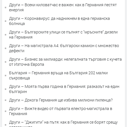
Други – Всеки киловатчас е важен: как в Германия пестят
енергия
Други – Коронавирус: да надникнем в една германска
болница
Други – Българските улици се пълнят с "мръсните" дизели
на Германия
Други – На магистрала А4: български камион с множество
дефекти
Други – Бизнес за милиарди: нелегалната търговия с кучета
от Източна Европа
България – Германия връща на България 202 малки
съкровища
Други – Моята първа година в Германия: разказът на един
българин
Други – Докога Германия ще избива милиони пиленца?
Други – Вижте видео от първата електро-магистрала в
Германия
Други – "Джигити" на пътя: как в Германия се борят срещу