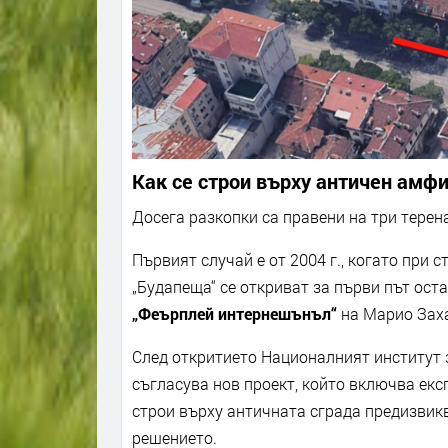
Как се строи върху античен амф
Досега разкопки са правени на три терена
Първият случай е от 2004 г., когато при с
„Будапеща“ се откриват за първи път ос
„Феърплей интернешънъл“
на Марио Захар
След откритието Националният институт 
съгласува нов проект, който включва екс
строи върху античната сграда предизвик
решението.