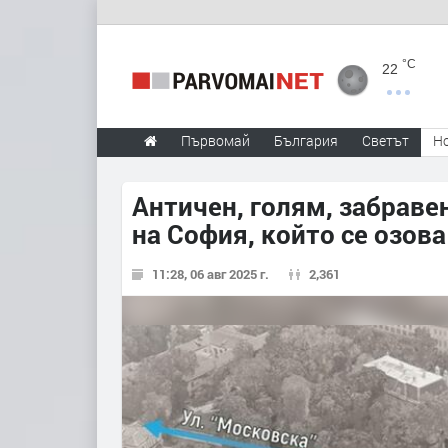
°C
22
Първомай
България
Светът
Н
Античен, голям, забраве
на София, който се озов
11:28, 06 авг 2025 г.
2,361