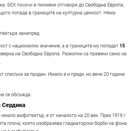
ка. БЕХ посочи в писмени отговори до Свободна Европа,
ащото попада в границите на културна ценност. Няма
итеатъра занапред.
ост с национално значение, а в границите му попадат
15
оверка на Свободна Европа. Разкопки са правени само на
.
от списъка за продан. Имало е и преди, но вече 20 години
не се обсъжда.
а Сердика
имало амфитеатър, е от началото на 20 век. През 1919 г.
ита плоча, която изобразява гладиаторски борби на фона
, че е амфитеатър.