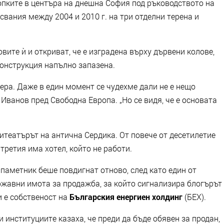
копките в центъра на днешна София под ръководството на
ъсвания между 2004 и 2010 г. на три отделни терена и
вите ѝ и откриват, че е изградена върху дървени колове,
конструкция напълно запазена.
чера. Даже в един момент се чудехме дали не е нещо
Иванов пред Свободна Европа. „Но се видя, че е основата
итеатърът на антична Сердика. От повече от десетилетие
 третия има хотел, който не работи.
паметник беше повдигнат отново, след като един от
ржавни имота за продажба, за който сигнализира блогърът
и е собственост на
Българския енергиен холдинг
(БЕХ).
 институциите казаха, че преди да бъде обявен за продан,