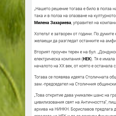
„Нашето решение тогава е било в полза на
така и в полза на опазване на културнот
Милена Захариева
, управител на компан
Хотелът е затворен от години. По думите 
желаещи да разгледат останките на амфи
Вторият проучен терен е на бул. „Дондук
електрическа компания (
НЕК
). Тя е имал
началото на XX век, от която е останала 
Тогава се появява идеята Столичната общ
зам.-председател на Столичния общински
„Това откритие дава уникален шанс на гр
цивилизования свят на Античността“, пише
архива на НИНКН. Бориславов предлага да
сградата на НЕК и да се осигури финансир