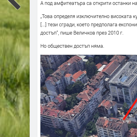
А под амфитеатъра са открити останки на
„Това определя изключително високата к
[...] тези сгради, което предполага експ
достъп“, пише Величков през 2010 г.
Но обществен достъп няма.