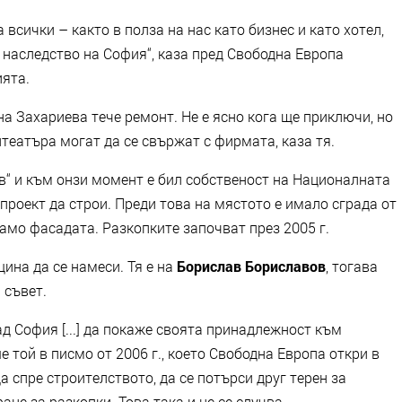
 всички – както в полза на нас като бизнес и като хотел,
о наследство на София“, каза пред Свободна Европа
ията.
на Захариева тече ремонт. Не е ясно кога ще приключи, но
театъра могат да се свържат с фирмата, каза тя.
ов“ и към онзи момент е бил собственост на Националната
а проект да строи. Преди това на мястото е имало сграда от
само фасадата. Разкопките започват през 2005 г.
ина да се намеси. Тя е на
Борислав Бориславов
, тогава
 съвет.
ад София [...] да покаже своята принадлежност към
 той в писмо от 2006 г., което Свободна Европа откри в
 спре строителството, да се потърси друг терен за
ане за разкопки. Това така и не се случва.