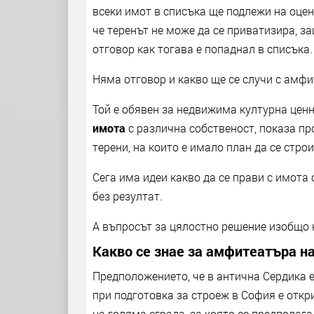
всеки имот в списъка ще подлежи на оцен
че теренът не може да се приватизира, з
отговор как тогава е попаднал в списъка.
Няма отговор и какво ще се случи с амф
Той е обявен за недвижима културна ценн
имота
с различна собственост, показа пр
терени, на които е имало план да се строи
Сега има идеи какво да се прави с имота 
без резултат.
А въпросът за цялостно решение изобщо 
Какво се знае за амфитеатъра н
Предположението, че в антична Сердика е 
при подготовка за строеж в София е откр
на голяма сграда, за която се предполага