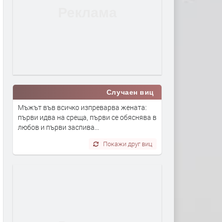
Случаен виц
Мъжът във всичко изпреварва жената:
първи идва на среща, първи се обяснява в
любов и първи заспива...
Покажи друг виц