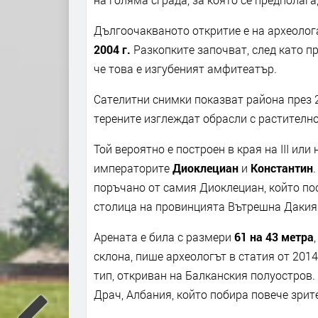
Дългоочакваното откритие е на археоло
2004 г.
Разкопките започват, след като пр
че това е изгубеният амфитеатър.
Сателитни снимки показват района през 20
терените изглеждат обрасли с растителнос
Той вероятно е построен в края на III или
императорите
Диоклециан
и
Константин
поръчано от самия Диоклециан, който посе
столица на провинцията Вътрешна Дакия
Арената е била с размери
61 на 43 метра
склона, пише археологът в статия от 2014
тип, откриван на Балканския полуостров.
Драч, Албания, който побира повече зрит