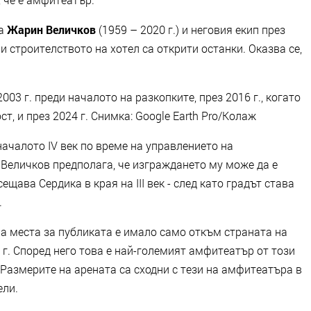
га
Жарин Величков
(1959 – 2020 г.) и неговия екип през
и строителството на хотел са открити останки. Оказва се,
03 г. преди началото на разкопките, през 2016 г., когато
т, и през 2024 г. Снимка: Google Earth Pro/Колаж
 началото IV век по време на управлението на
. Величков предполага, че изграждането му може да е
щава Сердика в края на III век - след като градът става
.
, а места за публиката е имало само откъм страната на
 г. Според него това е най-големият амфитеатър от този
 Размерите на арената са сходни с тези на амфитеатъра в
ели.