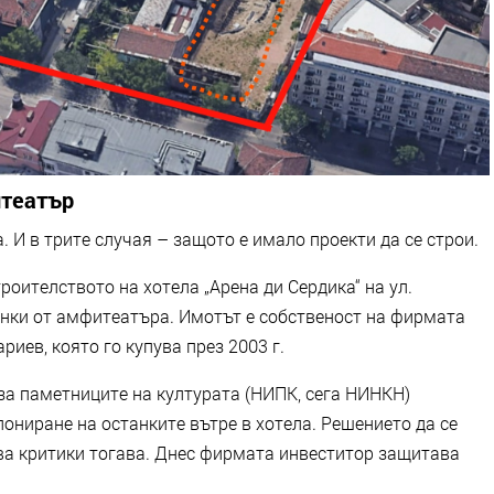
итеатър
. И в трите случая – защото е имало проекти да се строи.
троителството на хотела „Арена ди Сердика“ на ул.
танки от амфитеатъра. Имотът е собственост на фирмата
иев, която го купува през 2003 г.
за паметниците на културата (НИПК, сега НИНКН)
пониране на останките вътре в хотела. Решението да се
ва критики тогава. Днес фирмата инвеститор защитава