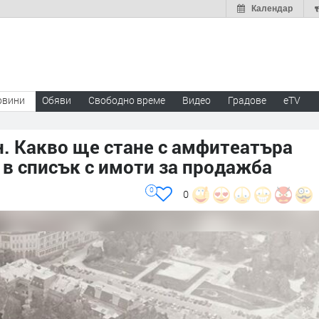
Календар
овини
Обяви
Свободно време
Видео
Градове
eTV
н. Какво ще стане с амфитеатъра
а в списък с имоти за продажба
0
0