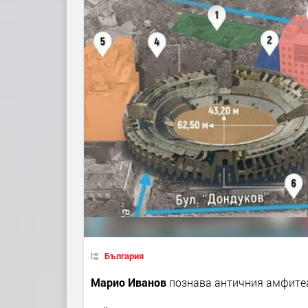
България
Марио Иванов
познава античния амфитеа