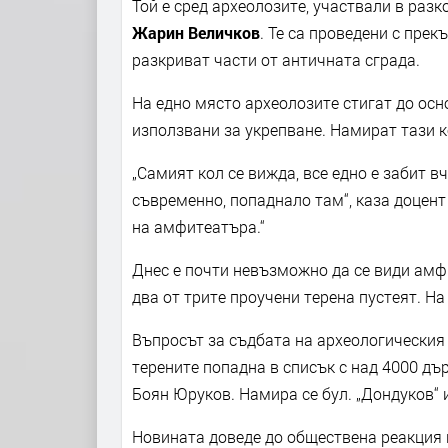
Той е сред археолозите, участвали в раз
Жарин Величков
. Те са проведени с прек
разкриват части от античната сграда.
На едно място археолозите стигат до осно
използвани за укрепване. Намират тази 
„Самият кол се вижда, все едно е забит в
съвременно, попаднало там“, каза доцент 
на амфитеатъра.“
Днес е почти невъзможно да се види амф
два от трите проучени терена пустеят. На
Въпросът за съдбата на археологическия 
терените попадна в списък с над 4000 дъ
Боян Юруков. Намира се бул. „Дондуков“ 
Новината доведе до обществена реакция и