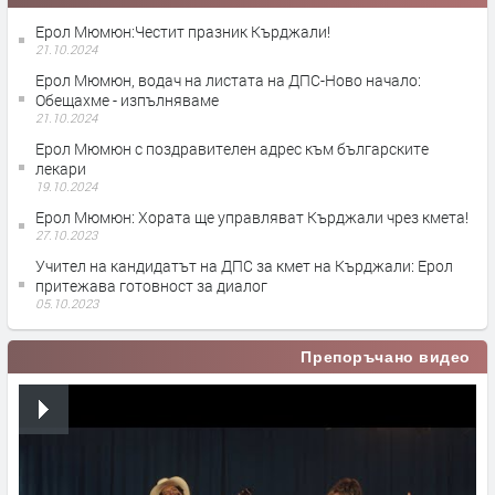
Ерол Мюмюн:Честит празник Кърджали!
21.10.2024
Ерол Мюмюн, водач на листата на ДПС-Ново начало:
Обещахме - изпълняваме
21.10.2024
Ерол Мюмюн с поздравителен адрес към българските
лекари
19.10.2024
Ерол Мюмюн: Хората ще управляват Кърджали чрез кмета!
27.10.2023
Учител на кандидатът на ДПС за кмет на Кърджали: Ерол
притежава готовност за диалог
05.10.2023
Препоръчано видео