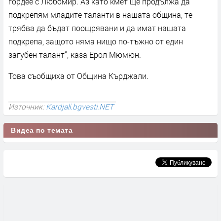
гордее с Любомир. Аз като кмет ще продължа да
подкрепям младите таланти в нашата община, те
трябва да бъдат поощрявани и да имат нашата
подкрепа, защото няма нищо по-тъжно от един
загубен талант“, каза Ерол Мюмюн.
Това съобщиха от Община Кърджали.
Източник:
Kardjali.bgvesti.NET
Видеа по темата