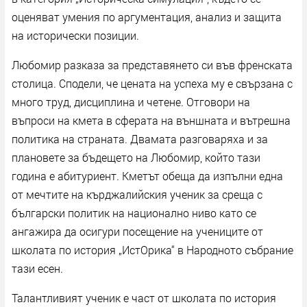
оценяват умения по аргументация, анализ и защита
на исторически позиции.
Любомир разказа за представянето си във френската
столица. Сподели, че цената на успеха му е свързана с
много труд, дисциплина и четене. Отговори на
въпроси на кмета в сферата на външната и вътрешна
политика на страната. Двамата разговаряха и за
плановете за бъдещето на Любомир, който тази
година е абитуриент. Кметът обеща да изпълни една
от мечтите на кърджалийския ученик за среща с
български политик на национално ниво като се
ангажира да осигури посещение на учениците от
школата по история „ИстОрика“ в Народното събрание
тази есен.
Талантливият ученик е част от школата по история