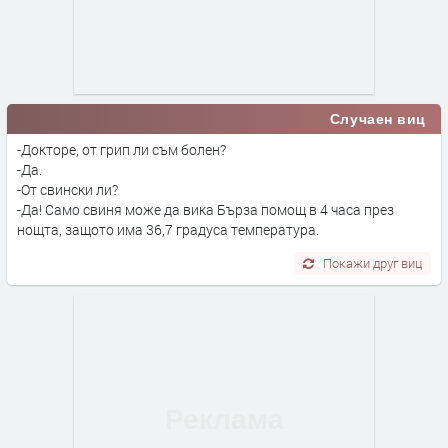
Случаен виц
-Докторе, от грип ли съм болен?
-Да.
-От свински ли?
-Да! Само свиня може да вика Бърза помощ в 4 часа през
нощта, защото има 36,7 градуса температура.
Покажи друг виц