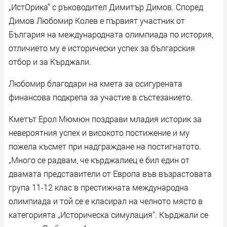
„ИстОрика“ с ръководител Димитър Димов. Според
Димов Любомир Колев е първият участник от
България на международната олимпиада по история,
отличието му е исторически успех за българския
отбор и за Кърджали.
Любомир благодари на кмета за осигурената
финансова подкрепа за участие в състезанието.
Кметът Ерол Мюмюн поздрави младия историк за
невероятния успех и високото постижение и му
пожела късмет при надграждане на постигнатото.
„Много се радвам, че кърджалиец е бил един от
двамата представители от Европа във възрастовата
група 11-12 клас в престижната международна
олимпиада и той се е класирал на челното място в
категорията „Историческа симулация“. Кърджали се