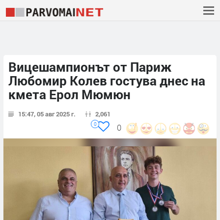
Вицешампионът от Париж
Любомир Колев гостува днес на
кмета Ерол Мюмюн
15:47, 05 авг 2025 г.
2,061
0
0