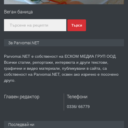
Монтажник на малки детайли за
медицинската индустрия
Веган баница
Търси
преди 1 година
ПРЕДЛАГА
Уроци по Математика
За Parvomai.NET
Parvomai.NET е собственост на ЕСКОМ МЕДИА ГРУП ООД.
Всички статии, репортажи, интервюта и други текстови,
преди 1 година
графични и видео материали, публикувани в сайта, са
собственост на Parvomai.NET, освен ако изрично е посочено
ПРЕДЛАГА
Продавам апартамент - гр.
друго.
Първомай
Главен редактор
Телефони
преди 1 година
0336/ 66779
ТЪРСИ
Търсим работник
Последвай ни