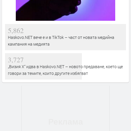
5,862
Haskovo.NET вече е и в TikTok – част от новата медийна
кампания на медията
3,727
„Визия Х“ идва в Haskovo.NET – новото предаване, което ще
говори за темите, които другите избягват