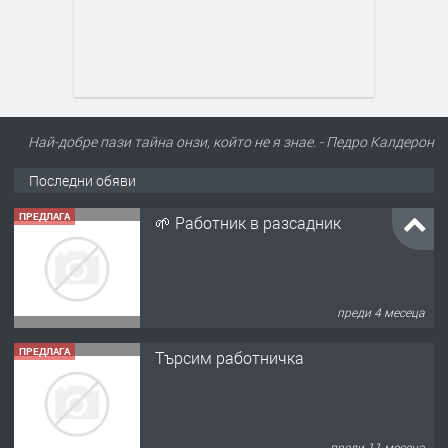
Най-добре пази тайна онзи, който не я знае. - Педро Калдерон
Последни обяви
ПРЕДЛАГА
🌱 Работник в разсадник
преди 4 месеца
ПРЕДЛАГА
Търсим работничка
преди 11 месеца