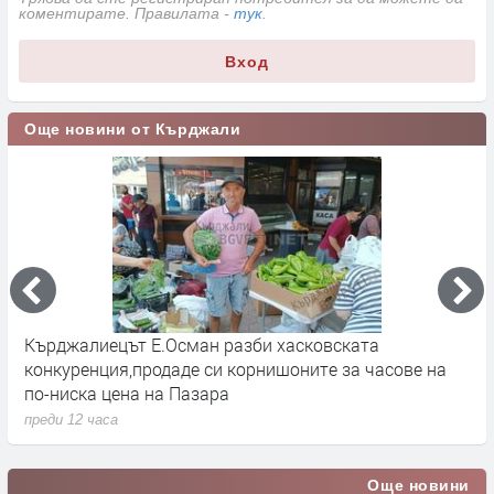
коментирате. Правилата -
тук
.
Вход
Още новини от Кърджали
Кърджалиецът Е.Осман разби хасковската
К
конкуренция,продаде си корнишоните за часове на
п
по-ниска цена на Пазара
преди 12 часа
Още новини