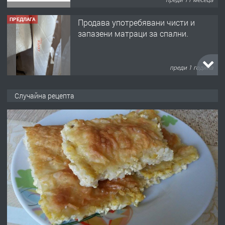
ПРЕДЛАГА
Продава употребявани чисти и
запазени матраци за спални.
преди 1 година
ПРЕДЛАГА
Работа за общи работници
Случайна рецепта
преди 1 година
ПРЕДЛАГА
Първи поход "По стъпките на Ангел
Войвода"
преди 1 година
ПРЕДЛАГА