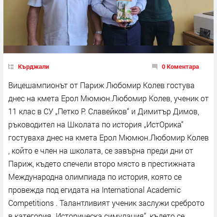
Кърджали
0 Коментара
Вицешампионът от Париж Любомир Колев гостува
днес на кмета Ерол Мюмюн.Любомир Колев, ученик от
11 клас в СУ „Петко Р. Славейков“ и Димитър Димов,
ръководител на Школата по история „ИстОрика“
гостуваха днес на кмета Ерол Мюмюн.Любомир Колев
, който е член на школата, се завърна преди дни от
Париж, където спечели второ място в престижната
Международна олимпиада по история, която се
провежда под егидата на International Academic
Competitions . Талантливият ученик заслужи среброто
в категория „Историческа симулация“, където се