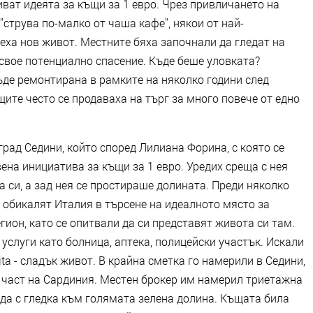
иват идеята за къщи за 1 евро. Чрез привличането на
струва по-малко от чаша кафе'', някои от най-
еха нов живот. Местните бяха започнали да гледат на
 свое потенциално спасение. Къде беше уловката?
де ремонтирана в рамките на няколко години след
щите често се продаваха на търг за много повече от едно
град Седини, който според Лилиана Форина, с която се
ена инициатива за къщи за 1 евро. Уредих среща с нея
а си, а зад нея се простираше долината. Преди няколко
а обикалят Италия в търсене на идеалното място за
гион, като се опитвали да си представят живота си там.
услуги като болница, аптека, полицейски участък. Искали
ita - сладък живот. В крайна сметка го намерили в Седини,
а част на Сардиния. Местен брокер им намерил триетажна
ада с гледка към голямата зелена долина. Къщата била