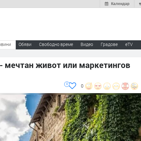
Календар
овини
Обяви
Свободно време
Видео
Градове
eTV
 - мечтан живот или маркетингов
0
0