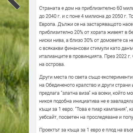
Страната е дом на приблизително 60 мили
до 2040 г. и с поне 4 милиона до 2050 г.
Европа. Дължи се на застаряващото насе
приблизително 20% от хората живеят в б
ниски нива, а близо 30% от домовете са
с всякакви финансови стимули като данъ
италианците в провинцията. През 2022 г.
на острова.
Други места по света също експерименти
на Обединеното кралство и други страни 
предлага "златна виза" на всеки, който м
никоя подобна инициатива не е завладял
къщи за 1 евро. "Това е пиар кампания", 
уебсайт, посветен на проследяване и поп
Проектът за къща за 1 евро е плод на въ