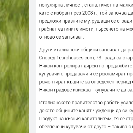
популярна личност, станал кмет на малк
като е избран през 2008 г., той започва 
предложи празните му, рушащи се сгради
грабнат евтините имоти, търсенето на м
отново се запълват.
Други италиански общини започват да ра
Според 1eurohouses.com, 73 града са ста
Някои контролират директно продажбите 
купувачи с продавачи и се рекламират пр
ремонтират къщите за определен период о
Някои градове изискват купувачите да за
Италианското правителство работи усилен
докато общините канят чужденци да си ку
Продукт на късния капитализъм, тя се ст
обезпечени купувачи от друго – такива с 