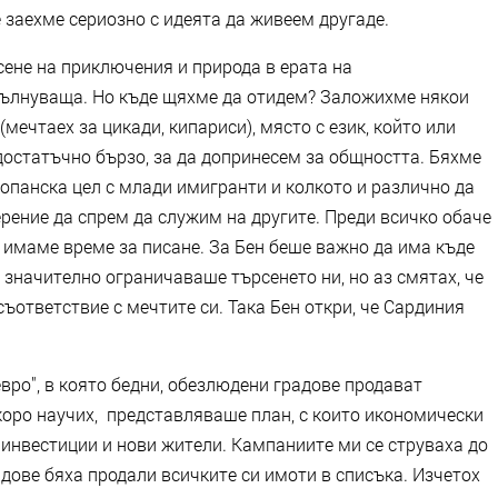
е заехме сериозно с идеята да живеем другаде.
сене на приключения и природа в ерата на
вълнуваща. Но къде щяхме да отидем? Заложихме някои
мечтаех за цикади, кипариси), място с език, който или
достатъчно бързо, за да допринесем за общността. Бяхме
опанска цел с млади имигранти и колкото и различно да
рение да спрем да служим на другите. Преди всичко обаче
а имаме време за писане. За Бен беше важно да има къде
о значително ограничаваше търсенето ни, но аз смятах, че
ъответствие с мечтите си. Така Бен откри, че Сардиния
евро", в която бедни, обезлюдени градове продават
коро научих, представляваше план, с които икономически
инвестиции и нови жители. Кампаниите ми се струваха до
дове бяха продали всичките си имоти в списъка. Изчетох