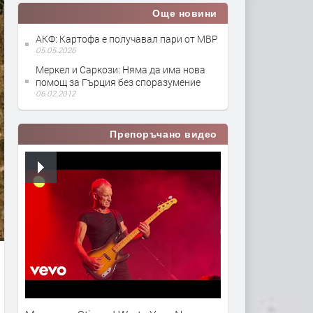
Още новини
АКФ: Картофа е получавал пари от МВР
05.05.2026
Меркел и Саркози: Няма да има нова
помощ за Гърция без споразумение
06.02.2012
Препоръчано видео