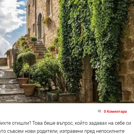
0 Коментара
бихте отишли? Това беше въпрос, който задавах на себе си
като съвсем нови родители, изправени пред непосилните