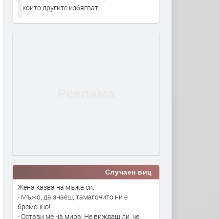
които другите избягват
Случаен виц
Жена казва на мъжа си:
- Мъжо, да знаеш, тамагочито ни е
бременно!
- Остави ме на мира! Не виждаш ли, че