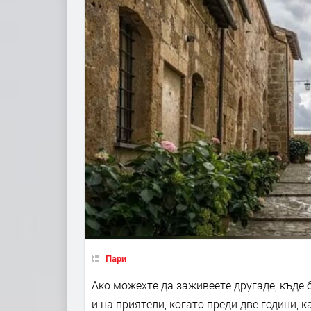
Пари
Ако можехте да заживеете другаде, къде 
и на приятели, когато преди две години, 