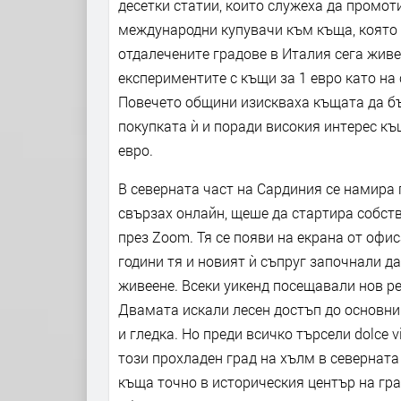
десетки статии, които служеха да промот
международни купувачи към къща, която ''
отдалечените градове в Италия сега живе
експериментите с къщи за 1 евро като на
Повечето общини изискваха къщата да бъ
покупката ѝ и поради високия интерес къ
евро.
В северната част на Сардиния се намира 
свързах онлайн, щеше да стартира собств
през Zoom. Тя се появи на екрана от офис
години тя и новият ѝ съпруг започнали д
живеене. Всеки уикенд посещавали нов ре
Двамата искали лесен достъп до основни 
и гледка. Но преди всичко търсели dolce v
този прохладен град на хълм в севернат
къща точно в историческия център на гр