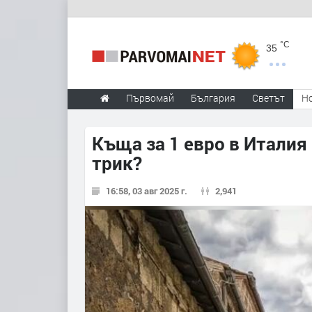
°C
35
Първомай
България
Светът
Н
Къща за 1 евро в Италия
трик?
16:58, 03 авг 2025 г.
2,941