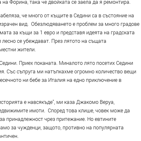
а на Форина, така че двойката се заела да я ремонтира.
абеляза, че много от къщите в Седини са в състояние на
ризрачен вид. Обезлюдяването е проблем за много градове
мата за къщи за 1 евро и представя идеята на градската
п лесно се убеждават. През лятото на същата
 местни жители.
 Седини. Приех поканата. Миналото лято посетих Седини
ия. Със съпруга ми натъпкахме огромно количество вещи
месечното ни бебе за Италия на едно приключение в
 историята е навсякъде", ми каза Джакомо Веруа,
едвижимите имоти. Според това клише, човек може да
 за принадлежност чрез притежание. Но евтините
амо за чужденци, защото, противно на популярната
античен.