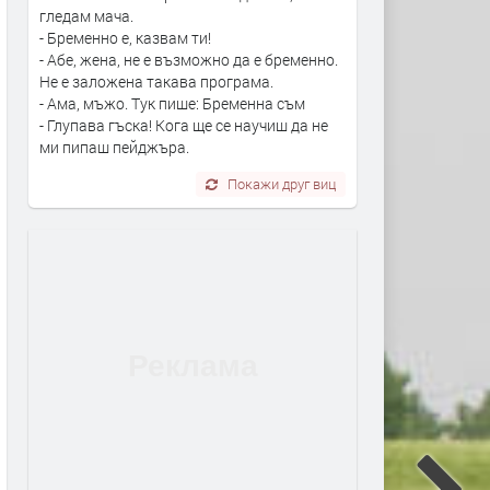
гледам мача.
- Бременно е, казвам ти!
- Абе, жена, не е възможно да е бременно.
Не е заложена такава програма.
- Ама, мъжо. Тук пише: Бременна съм
- Глупава гъска! Кога ще се научиш да не
ми пипаш пейджъра.
Покажи друг виц