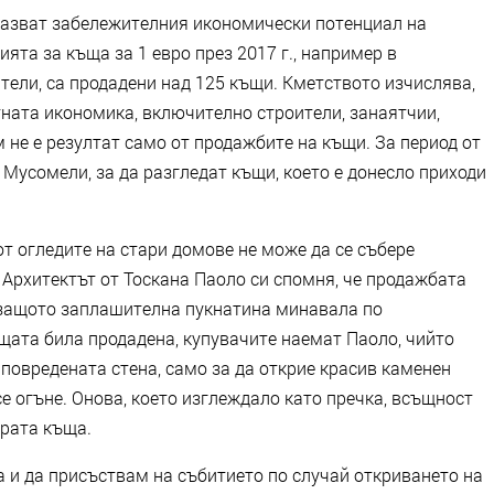
казват забележителния икономически потенциал на
ята за къща за 1 евро през 2017 г., например в
тели, са продадени над 125 къщи. Кметството изчислява,
тната икономика, включително строители, занаятчии,
 не е резултат само от продажбите на къщи. За период от
 Мусомели, за да разгледат къщи, което е донесло приходи
от огледите на стари домове не може да се събере
 Архитектът от Тоскана Паоло си спомня, че продажбата
 защото заплашителна пукнатина минавала по
щата била продадена, купувачите наемат Паоло, чийто
повредената стена, само за да открие красив каменен
се огъне. Онова, което изглеждало като пречка, всъщност
рата къща.
а и да присъствам на събитието по случай откриването на