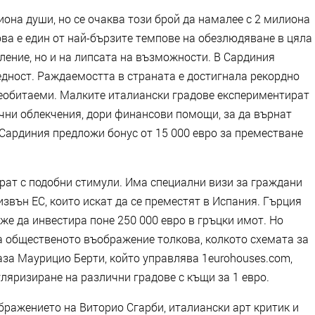
она души, но се очаква този брой да намалее с 2 милиона
 Това е един от най-бързите темпове на обезлюдяване в цяла
ление, но и на липсата на възможности. В Сардиния
едност. Раждаемостта в страната е достигнала рекордно
 необитаеми. Малките италиански градове експериментират
чни облекчения, дори финансови помощи, за да върнат
 Сардиния предложи бонус от 15 000 евро за преместване
рат с подобни стимули. Има специални визи за граждани
извън ЕС, които искат да се преместят в Испания. Гърция
оже да инвестира поне 250 000 евро в гръцки имот. Но
а общественото въображение толкова, колкото схемата за
каза Маурицио Берти, който управлява 1eurohouses.com,
уляризиране на различни градове с къщи за 1 евро.
ображението на Виторио Сгарби, италиански арт критик и