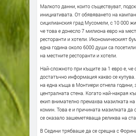
Малкото данни, които съществуват, подс
инициативата. От обявяването на кампани
сицилианския град Мусомели, с 10 000 жи
че това е донесло 7 милиона евро на мес
ресторанти и хотели. Икономическият бум
една година около 6000 души са посетили
на местните ресторанти и хотели.
Най-сложното при къщите за 1 евро е, че 
достатъчно информация какво се купува.
на една къща в Монтиери отнела години,
централната стена. Когато най-накрая къ
екип внимателно премахва мазилката на 
комин. Това е и причината мазилката да 
се оказало зашеметяваща реликва на ста
В Седини трябваше да се срещна с Форин