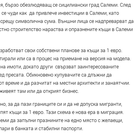
ия, бързо обезлюдяващ се сицилиански град Салеми. След
да се чуди как да привлече инвестиции в Салеми, като
 срещу символична сума. Външни лица се надпреварват да
естно строителство нараства и опразнените къщи в Салеми
зработват свои собствени планове за къщи за 1 евро.
ртирали или са в процес на приемане на версия на модела.
на имоти, докато други свързват заинтересованите
ед пресата. Обикновено купувачите са длъжни да
т време и да разчитат на местни архитекти и занаятчии.
живеят там или да открият бизнес.
о, за да пази границите си и да не допуска мигранти,
пят къщи за 1 евро. Тази схема е нова ера в миграция.
реми да запълни празнините на едно място с желаещи,
пари в банката и стабилни паспорти.