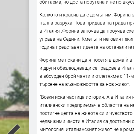
обитаема, но доста порутена и не по вкус
Колкото и красив да е домът им, Форина з
пълна разруха. Това придава на града п
в Италия .Форина започва да проучва схе
управа на Седини. Кметът и неговият еки
година представят идеята на останалите
Форина ме покани да я посетя в дома ѝ в
и други обезлюдяващи се градове в Итал
в абсурден брой чанти и отлетяхме с 11-
търсене на възможността за нов живот.
"Всеки иска частица история. А в Италия
италиански предприемач в областта на н
постигне целта на живота си и чувството
недвижими имоти в Италия са достъпни с
митология, италианският живот не е ром