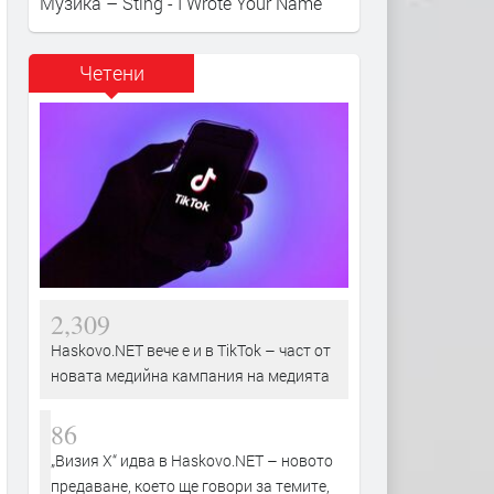
Музика – Sting - I Wrote Your Name
Четени
2,309
Haskovo.NET вече е и в TikTok – част от
новата медийна кампания на медията
86
„Визия Х“ идва в Haskovo.NET – новото
предаване, което ще говори за темите,