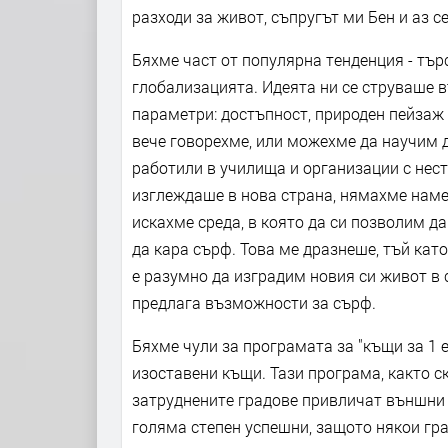
разходи за живот, съпругът ми Бен и аз с
Бяхме част от популярна тенденция - тър
глобализацията. Идеята ни се струваше 
параметри: достъпност, природен пейзаж (
вече говорехме, или можехме да научим 
работили в училища и организации с нест
изглеждаше в нова страна, нямахме наме
искахме среда, в която да си позволим д
да кара сърф. Това ме дразнеше, тъй кат
е разумно да изградим новия си живот в с
предлага възможности за сърф.
Бяхме чули за програмата за "къщи за 1 
изоставени къщи. Тази програма, както с
затруднените градове привличат външни 
голяма степен успешни, защото някои гра