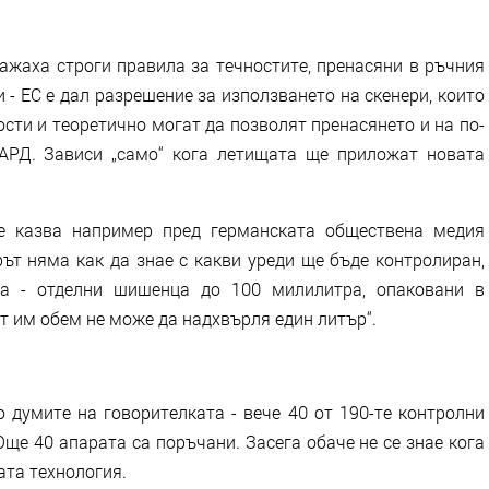
ажаха строги правила за течностите, пренасяни в ръчния
 - ЕС е дал разрешение за използването на скенери, които
сти и теоретично могат да позволят пренасянето и на по-
АРД. Зависи „само“ кога летищата ще приложат новата
е казва например пред германската обществена медия
рът няма как да знае с какви уреди ще бъде контролиран,
ла - отделни шишенца до 100 милилитра, опаковани в
 им обем не може да надхвърля един литър“.
 думите на говорителката - вече 40 от 190-те контролни
Още 40 апарата са поръчани. Засега обаче не се знае кога
ата технология.