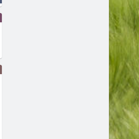
Дрон с експлозив е открит на
Сеута след трагедията: К
летището в Лайпциг
виновен – Испания, Маро
трафикантите?
преди 1 ден