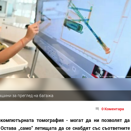
ашини за преглед на багажа
0 Коментара
 компютърната томография - могат да ни позволят да
 Остава „само“ летищата да се снабдят със съответните