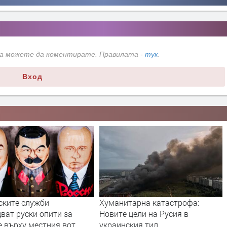
да можете да коментирате. Правилата -
тук
.
Вход
ските служби
Хуманитарна катастрофа:
ват руски опити за
Новите цели на Русия в
е върху местния вот
украинския тил