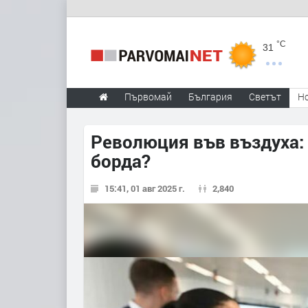
°C
31
Първомай
България
Светът
Н
Революция във въздуха:
борда?
15:41, 01 авг 2025 г.
2,840