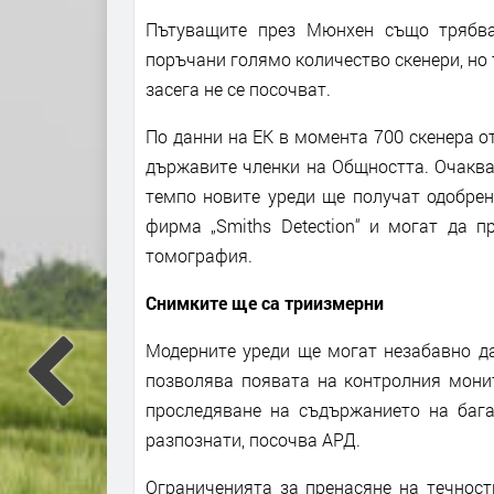
Пътуващите през Мюнхен също трябва
поръчани голямо количество скенери, но 
засега не се посочват.
По данни на ЕК в момента 700 скенера от
държавите членки на Общността. Очаква 
темпо новите уреди ще получат одобрен
фирма „Smiths Detection“ и могат да 
томография.
Снимките ще са триизмерни
Модерните уреди ще могат незабавно да
позволява появата на контролния мони
проследяване на съдържанието на бага
разпознати, посочва АРД.
Ограниченията за пренасяне на течност