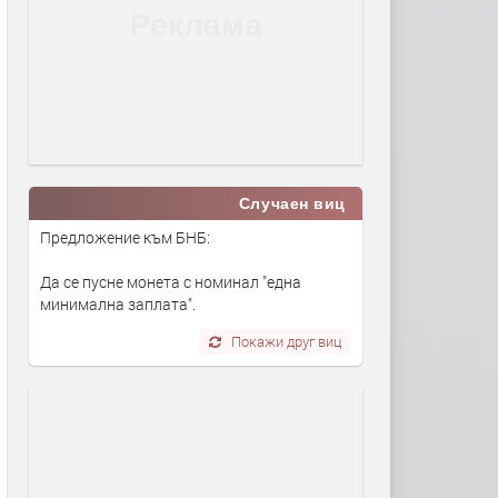
Случаен виц
Предложение към БНБ:
Да се пусне монета с номинал "една
минимална заплата".
Покажи друг виц