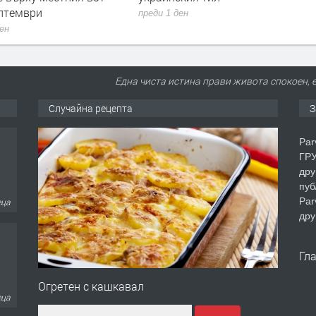
ептември
преди 1 ден
ден
Една чиста истина прави живота спокоен, 
Случайна рецепта
З
Par
ГРУ
дру
пуб
Par
еца
дру
Гл
Огретен с кашкавал
еца