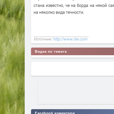
стана известно, че на борда на някой с
на няколко вида течности.
Източник:
http://www.dw.com
Видеа по темата
Facebook коментари