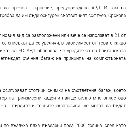
 да прояват търпение, предупреждава АРД. И там са
трябва да им бъде осигурен съответният софтуер. Срокове
 новия вид са разположени или вече се използват в 21 от
се списъкът да се увеличи, в зависимост от това с какво
ието на ЕС. АРД обяснява, че уредите са на британската
преглеждат ръчния багаж на принципа на компютърната
 осигуряват стотици снимки на съответния багаж, което
тор на триизмерни кадри и най-детайлно многопластово
жа. Твърдите и течните експлозиви ще могат да бъдат
и по въздуха бяха въведени през 2006 година, след като