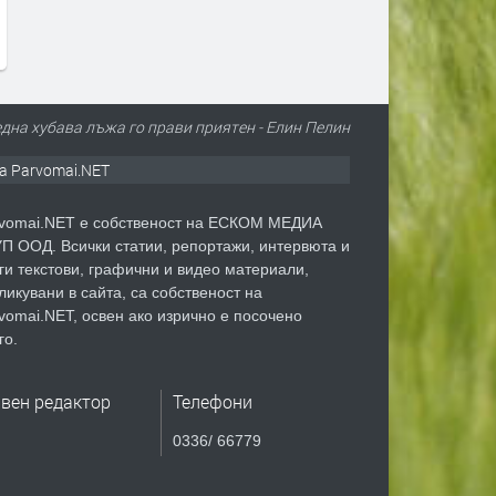
преди 1 ден
една хубава лъжа го прави приятен - Елин Пелин
а Parvomai.NET
vomai.NET е собственост на ЕСКОМ МЕДИА
П ООД. Всички статии, репортажи, интервюта и
ги текстови, графични и видео материали,
ликувани в сайта, са собственост на
vomai.NET, освен ако изрично е посочено
го.
авен редактор
Телефони
0336/ 66779