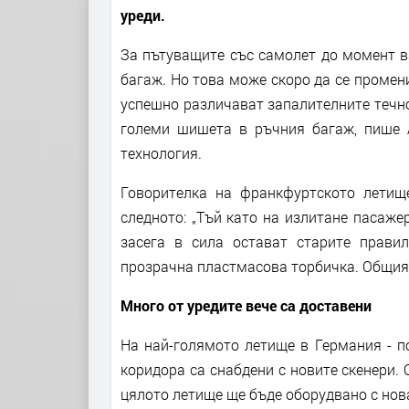
уреди.
За пътуващите със самолет до момент в
багаж. Но това може скоро да се промени
успешно различават запалителните течно
големи шишета в ръчния багаж, пише 
технология.
Говорителка на франкфуртското летищ
следното: „Тъй като на излитане пасаже
засега в сила остават старите прави
прозрачна пластмасова торбичка. Общият
Много от уредите вече са доставени
На най-голямото летище в Германия - по
коридора са снабдени с новите скенери. 
цялото летище ще бъде оборудвано с нов