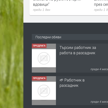
вдовици“
през с
преди 1 ден
преди 1 
Последни обяви
ПРЕДЛАГА
Търсим работник за
работа в разсадник
преди 4 мес
ПРЕДЛАГА
🌱 Работник в
разсадник
преди 4 мес