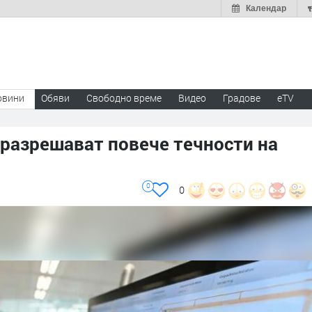
Календар
овини
Обяви
Свободно време
Видео
Градове
eTV
 разрешават повече течности на
0
0