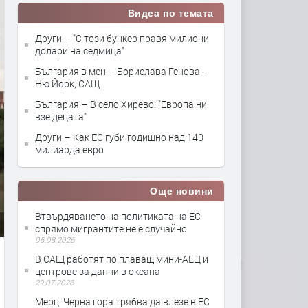
Видеа по темата
Други – "С този бункер правя милиони
долари на седмица"
България в мен – Борислава Генова -
Ню Йорк, САЩ
България – В село Хирево: "Европа ни
взе децата"
Други – Как ЕС губи годишно над 140
милиарда евро
Още новини
Втвърдяването на политиката на ЕС
спрямо мигрантите не е случайно
05.08.2026
В САЩ работят по плаващ мини-АЕЦ и
центрове за данни в океана
29.07.2026
Мерц: Черна гора трябва да влезе в ЕС