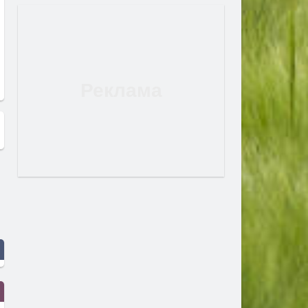
"С този бункер правя милиони
Борислава Генова - Ню Й
долари на седмица"
САЩ