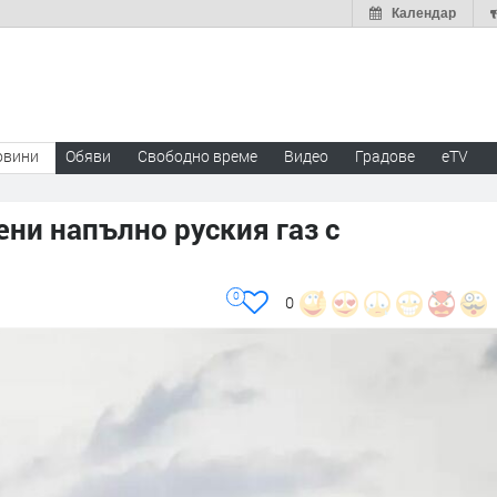
Календар
овини
Обяви
Свободно време
Видео
Градове
eTV
ни напълно руския газ с
0
0