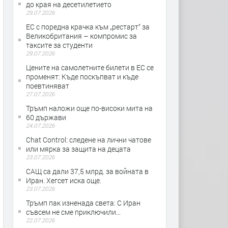
до края на десетилетието
29.07.2026
ЕС с поредна крачка към „рестарт“ за
Великобритания – компромис за
таксите за студенти
29.07.2026
Цените на самолетните билети в ЕС се
променят: Къде поскъпват и къде
поевтиняват
27.07.2026
Тръмп наложи още по-високи мита на
60 държави
24.07.2026
Chat Control: следене на лични чатове
или мярка за защита на децата
23.07.2026
САЩ са дали 37,5 млрд. за войната в
Иран. Хегсет иска още.
23.07.2026
Тръмп пак изненада света: С Иран
съвсем не сме приключили...
22.07.2026