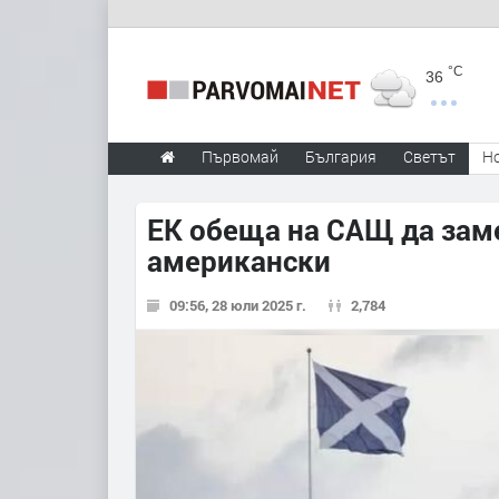
°C
36
Първомай
България
Светът
Н
ЕК обеща на САЩ да заме
американски
09:56, 28 юли 2025 г.
2,784