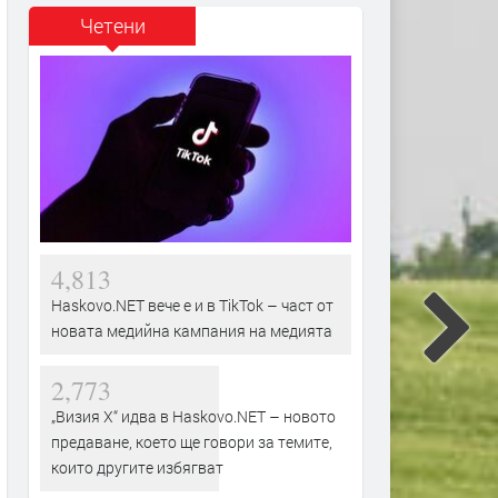
Четени
4,813
Haskovo.NET вече е и в TikTok – част от
новата медийна кампания на медията
2,773
„Визия Х“ идва в Haskovo.NET – новото
предаване, което ще говори за темите,
които другите избягват