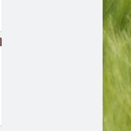
Сеута след трагедията: Кой е
Гърция ще се бори с пож
виновен – Испания, Мароко или
от космоса: Технологиите 
трафикантите?
огнените стихии
преди 4 дни
преди 4 дни