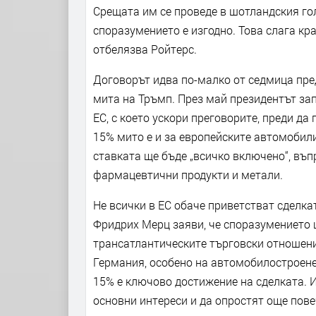
Срещата им се проведе в шотландския го
споразумението е изгодно. Това слага кр
отбелязва Ройтерс.
Договорът идва по-малко от седмица пред
мита на Тръмп. През май президентът за
ЕС, с което ускори преговорите, преди да 
15% мито е и за европейските автомобили,
ставката ще бъде „всичко включено“, въп
фармацевтични продукти и метали.
Не всички в ЕС обаче приветстват сделк
Фридрих Мерц заяви, че споразумението 
трансатлантическите търговски отношени
Германия, особено на автомобилостроенет
15% е ключово достижение на сделката. И
основни интереси и да опростят още пове