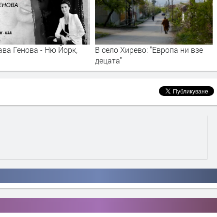
Хирево: "Европа ни взе
Как ЕС губи годишно над 140
милиарда евро