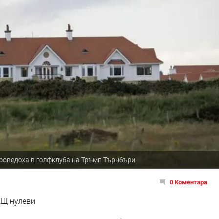
проведоха в голфклуба на Тръмп Търнбъри
0 Коментара
АЩ нулеви