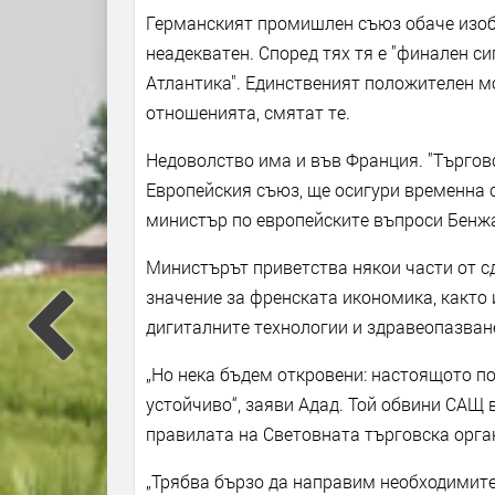
Германският промишлен съюз обаче изоб
неадекватен. Според тях тя е "финален с
Атлантика". Единственият положителен мо
отношенията, смятат те.
Недоволство има и във Франция. "Търгов
Европейския съюз, ще осигури временна с
министър по европейските въпроси Бенж
Министърът приветства някои части от с
значение за френската икономика, както 
дигиталните технологии и здравеопазване
„Но нека бъдем откровени: настоящото п
устойчиво“, заяви Адад. Той обвини САЩ
правилата на Световната търговска орган
„Трябва бързо да направим необходимите