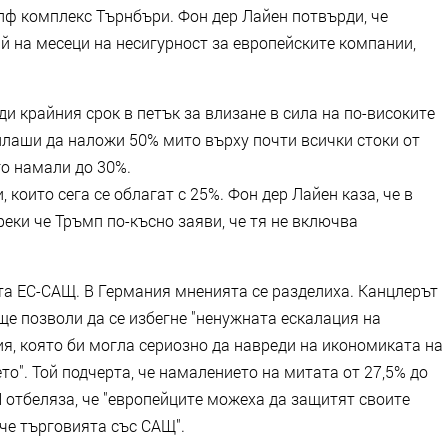
лф комплекс Търнбъри. Фон дер Лайен потвърди, че
ай на месеци на несигурност за европейските компании,
и крайния срок в петък за влизане в сила на по-високите
плаши да наложи 50% мито върху почти всички стоки от
го намали до 30%.
 които сега се облагат с 25%. Фон дер Лайен каза, че в
реки че Тръмп по-късно заяви, че тя не включва
ата ЕС-САЩ. В Германия мненията се разделиха. Канцлерът
ще позволи да се избегне "ненужната ескалация на
я, която би могла сериозно да навреди на икономиката на
о". Той подчерта, че намалението на митата от 27,5% до
 отбеляза, че "европейците можеха да защитят своите
че търговията със САЩ".