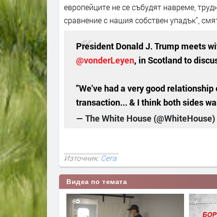
европейците не се събудят навреме, труд
сравнение с нашия собствен упадък", смя
President Donald J. Trump meets wi
@vonderLeyen
, in Scotland to discu
"We've had a very good relationship o
transaction... & I think both sides wa
— The White House (@WhiteHouse)
Източник:
Сега
Видеа по темата