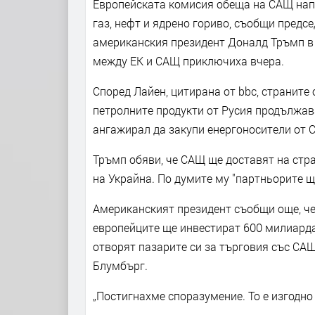
Европейската комисия обеща на САЩ напъ
газ, нефт и ядрено гориво, съобщи предс
американския президент Доналд Тръмп в
между ЕК и САЩ приключиха вчера.
Според Лайен, цитирана от bbc, страните о
петролните продукти от Русия продължава
ангажирал да закупи енергоносители от 
Тръмп обяви, че САЩ ще доставят на стра
на Украйна. По думите му "партньорите щ
Американският президент съобщи още, че 
европейците ще инвестират 600 милиарда 
отворят пазарите си за търговия със САЩ
Блумбърг.
„Постигнахме споразумение. То е изгодно 