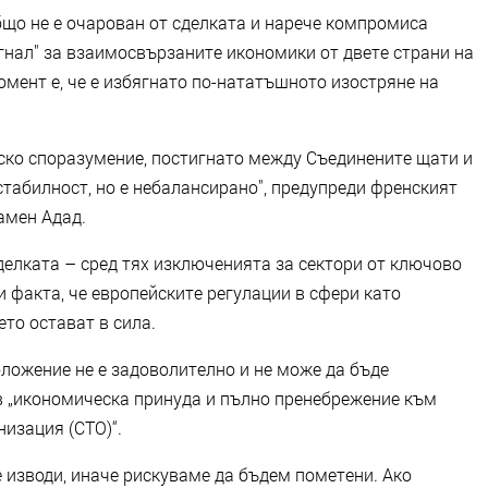
що не е очарован от сделката и нарече компромиса
игнал" за взаимосвързаните икономики от двете страни на
мент е, че е избягнато по-нататъшното изостряне на
ско споразумение, постигнато между Съединените щати и
табилност, но е небалансирано", предупреди френският
амен Адад.
делката – сред тях изключенията за сектори от ключово
и факта, че европейските регулации в сфери като
то остават в сила.
оложение не е задоволително и не може да бъде
 в „икономическа принуда и пълно пренебрежение към
изация (СТО)“.
 изводи, иначе рискуваме да бъдем пометени. Ако