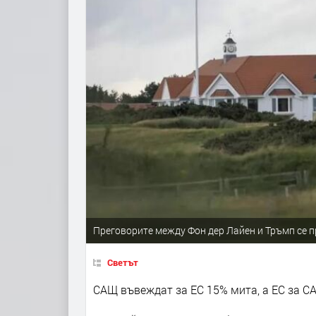
Преговорите между Фон дер Лайен и Тръмп се 
Светът
САЩ въвеждат за ЕС 15% мита, а ЕС за С