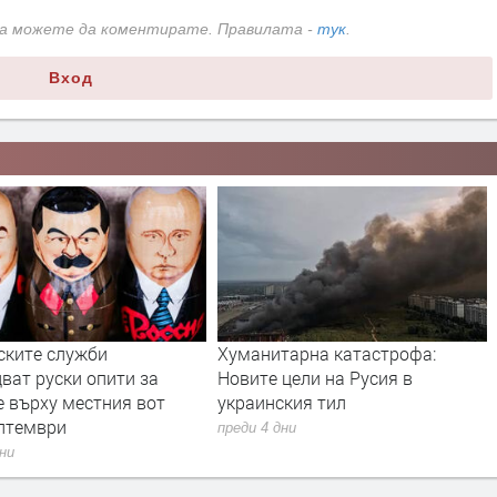
да можете да коментирате. Правилата -
тук
.
Вход
тарна катастрофа:
Дрон с експлозив е открит на
цели на Русия в
летището в Лайпциг
ския тил
преди 4 дни
дни