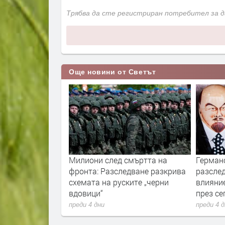
Трябва да сте регистриран потребител за 
Още новини от Светът
смъртта на
Германските служби
Хумани
едване разкрива
разследват руски опити за
Новите 
ките „черни
влияние върху местния вот
украин
през септември
преди 4 
преди 4 дни