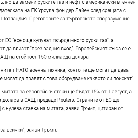
лно да замени руските газ и нефт с американски втечнен
едателката на ЕК Урсула фон дер Лайен след срещата с
 Шотландия. Преговорите за търговското споразумение
т ЕС "все още купуват твърде много руски газ", а
т да влизат "през задния вход". Европейският съюз се е
САЩ на стойност 150 милиарда долара
ните т НАТО военна техника, която те ще могат да дават
е могат да правят с това оборудване каквото си поискат".
митата за европейски стоки ще бъдат 15% от 1 август, а
долара в САЩ, предаде Reuters. Страните от ЕС ще
 с нулева ставка на митата, заяви Тръмп, цитиран от
за всички“, заяви Тръмп.