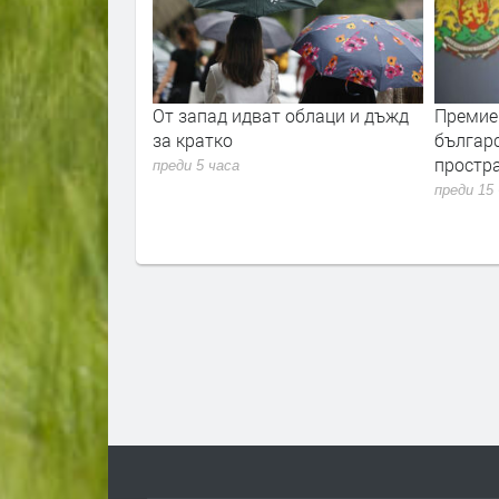
в код за жеги в
От запад идват облаци и дъжд
Премиер
трана
за кратко
българ
простра
преди 5 часа
преди 15