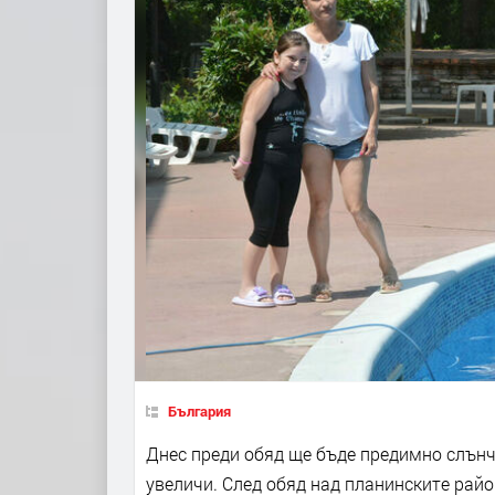
България
Днес преди обяд ще бъде предимно слънче
увеличи. След обяд над планинските рай