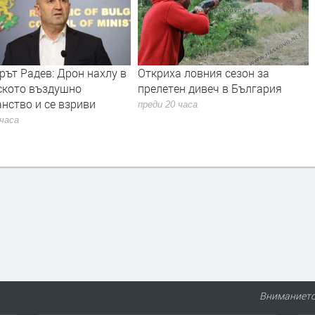
ът Радев: Дрон нахлу в
Откриха ловния сезон за
ското въздушно
прелетен дивеч в България
нство и се взриви
преди 20 часа
 часа
Вниманието 