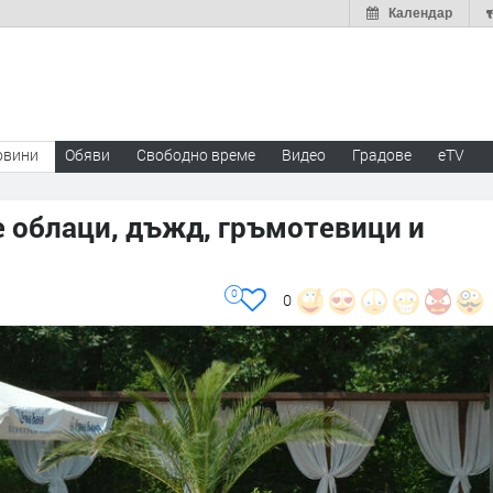
Календар
овини
Обяви
Свободно време
Видео
Градове
eTV
е облаци, дъжд, гръмотевици и
0
0