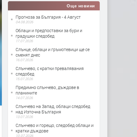
Още новини
Прогноза за България - 4 Август
04.08.2026
Облаци и предпоставки за бури и
градушки следобед
17.07.2026
Слънце, облаци и гръмотевици ще се
сменят днес
16.07.2026
Слънчево, с кратки превалявания
следобед
15.07.2026
Предимно слънчево, дъждове в
планините
14.07.2026
Слънчево на Запад, облаци следобед
над Източна България
13.07.2026
Слънчево и горещо, следобед облаци и
кратки дъждове
10.07.2026