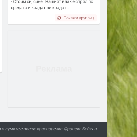
- Стоим си, сине...Нашият влак е спрял по
средата и крадат ли крадат...
Покажи друг виц
Най-застрашени от
Адвокат Марковски за
западнонилска треска са
убийството в Пловдив: Н
хората над 60 години и тези с
виждал подобна жестокос
имунен дефицит
садизъм от непълнолетни
случаят е безпрецеденте
преди 21 часа
преди 21 часа
в думите е висше красноречие. Франсис Бейкън