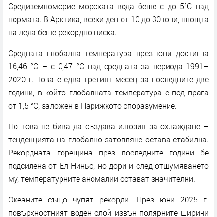
Средиземноморие морската вода беше с до 5°C над
нормата. В Арктика, всеки ден от 10 до 30 юни, площта
на леда беше рекордно ниска.
Средната глобална температура през юни достигна
16,46 °C – с 0,47 °C над средната за периода 1991–
2020 г. Това е едва третият месец за последните две
години, в който глобалната температура е под прага
от 1,5 °C, заложен в Парижкото споразумение.
Но това не бива да създава илюзия за охлаждане –
тенденцията на глобално затопляне остава стабилна.
Рекордната горещина през последните години бе
подсилена от Ел Ниньо, но дори и след отшумяването
му, температурните аномалии остават значителни.
Океаните също чупят рекорди. През юни 2025 г.
повърхностният воден слой извън полярните ширини