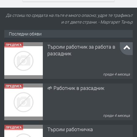
Да стоиш по средата на пътя е много опасно; удря те трафикът
и от двете страни. - Маргарет Тачър
Последни обяви
ПРЕДЛАГА
Търсим работник за работа в
разсадник
преди 4 месеца
ПРЕДЛАГА
🌱 Работник в разсадник
преди 4 месеца
ПРЕДЛАГА
Търсим работничка