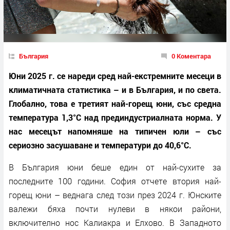
България
0 Коментара
Юни 2025 г. се нареди сред най-екстремните месеци в
климатичната статистика – и в България, и по света.
Глобално, това е третият най-горещ юни, със средна
температура 1,3°C над прединдустриалната норма. У
нас месецът напомняше на типичен юли – със
сериозно засушаване и температури до 40,6°C.
В България юни беше един от най-сухите за
последните 100 години. София отчете втория най-
горещ юни – веднага след този през 2024 г. Юнските
валежи бяха почти нулеви в някои райони,
включително нос Калиакра и Елхово. В Западното