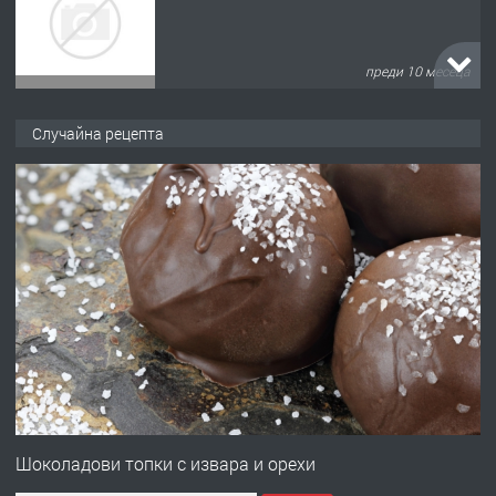
преди 10 месеца
ПРЕДЛАГА
Продава употребявани чисти и
Случайна рецепта
запазени матраци за спални.
преди 1 година
ПРЕДЛАГА
Работа за общи работници
преди 1 година
ПРЕДЛАГА
Първи поход "По стъпките на Ангел
Войвода"
Шоколадови топки с извара и орехи