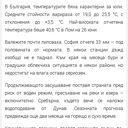
В България, температурите бяха характерни за юли.
Средните стойности варираха от 19,0 до 25,5 °C, с
отклонения до +3,5 °C. Най-високата отчетена
температура беше 40,6 °C в Лом на 26 юни.
Валежите почти липсваха. София отчете 33 мм – под
половината от нормата. В някои станции дъжд
изобщо не е паднал. Към края на месеца бури и
градушки облекчиха ситуацията в някои райони, но
недостигът на влага остава сериозен.
Продължаващото засушаване поставя страната пред
риск от воден режим, пресъхване на реки и езера –
включително Сребърна, където вече се наложи
водоподаване от Дунав. Сезонната прогноза
предвижда още два месеца на горещо и сухо време.