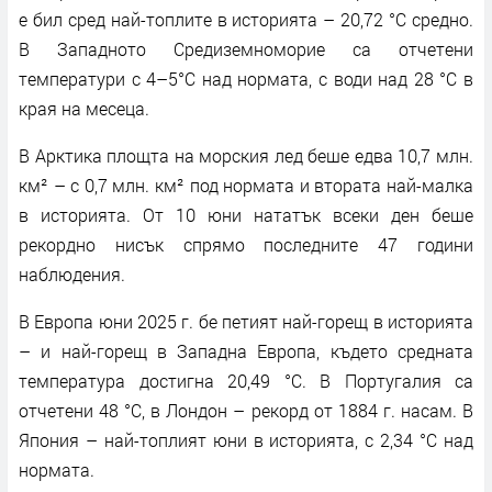
е бил сред най-топлите в историята – 20,72 °C средно.
В Западното Средиземноморие са отчетени
температури с 4–5°C над нормата, с води над 28 °C в
края на месеца.
В Арктика площта на морския лед беше едва 10,7 млн.
км² – с 0,7 млн. км² под нормата и втората най-малка
в историята. От 10 юни нататък всеки ден беше
рекордно нисък спрямо последните 47 години
наблюдения.
В Европа юни 2025 г. бе петият най-горещ в историята
– и най-горещ в Западна Европа, където средната
температура достигна 20,49 °C. В Португалия са
отчетени 48 °C, в Лондон – рекорд от 1884 г. насам. В
Япония – най-топлият юни в историята, с 2,34 °C над
нормата.