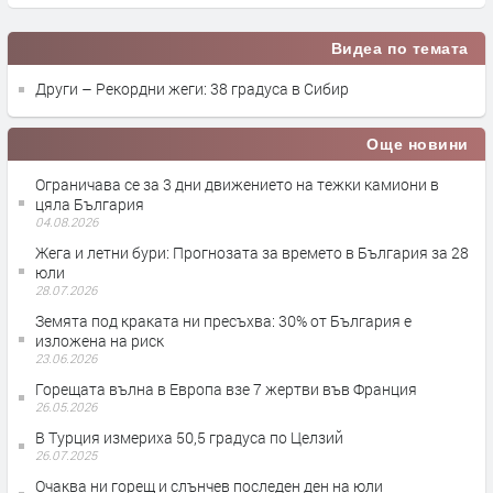
Видеа по темата
Други – Рекордни жеги: 38 градуса в Сибир
Още новини
Ограничава се за 3 дни движението на тежки камиони в
цяла България
04.08.2026
Жега и летни бури: Прогнозата за времето в България за 28
юли
28.07.2026
Земята под краката ни пресъхва: 30% от България е
изложена на риск
23.06.2026
Горещата вълна в Европа взе 7 жертви във Франция
26.05.2026
В Турция измериха 50,5 градуса по Целзий
26.07.2025
Очаква ни горещ и слънчев последен ден на юли