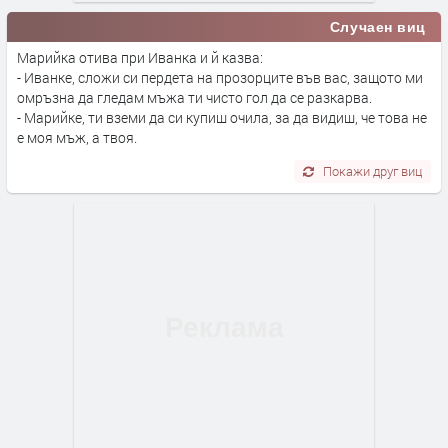
Случаен виц
Марийка отива при Иванка и й казва:
- Иванке, сложи си пердета на прозорците във вас, защото ми
омръзна да гледам мъжа ти чисто гол да се разкарва.
- Марийке, ти вземи да си купиш очила, за да видиш, че това не
е моя мъж, а твоя.
Покажи друг виц