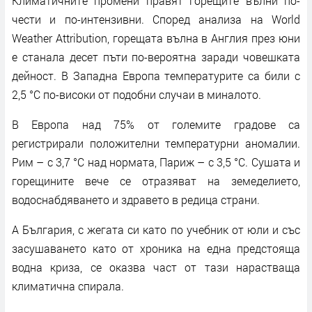
Климатичните промени правят горещите вълни по-
чести и по-интензивни. Според анализа на World
Weather Attribution, горещата вълна в Англия през юни
е станала десет пъти по-вероятна заради човешката
дейност. В Западна Европа температурите са били с
2,5 °C по-високи от подобни случаи в миналото.
В Европа над 75% от големите градове са
регистрирали положителни температурни аномалии.
Рим – с 3,7 °C над нормата, Париж – с 3,5 °C. Сушата и
горещините вече се отразяват на земеделието,
водоснабдяването и здравето в редица страни.
А България, с жегата си като по учебник от юли и със
засушаването като от хроника на една предстояща
водна криза, се оказва част от тази нарастваща
климатична спирала.