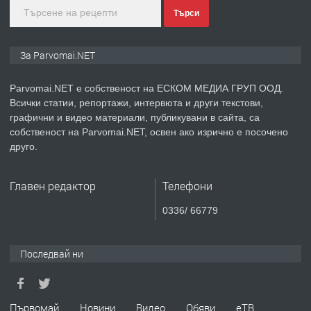
преди 1 година
Търси
ПРЕДЛАГА
Монтажник на малки детайли за
За Parvomai.NET
медицинската индустрия
Parvomai.NET е собственост на ЕСКОМ МЕДИА ГРУП ООД.
Всички статии, репортажи, интервюта и други текстови,
преди 1 година
графични и видео материали, публикувани в сайта, са
собственост на Parvomai.NET, освен ако изрично е посочено
ПРЕДЛАГА
Уроци по Математика
друго.
Главен редактор
Телефони
преди 1 година
0336/ 66779
ПРЕДЛАГА
Продавам апартамент - гр.
Първомай
Последвай ни
преди 1 година
Първомай
Новини
Видео
Обяви
еТВ