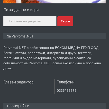
Монтажник на малки детайли за
медицинската индустрия
Патладжани с къри
Търси
преди 1 година
ПРЕДЛАГА
Уроци по Математика
За Parvomai.NET
Parvomai.NET е собственост на ЕСКОМ МЕДИА ГРУП ООД.
Всички статии, репортажи, интервюта и други текстови,
преди 1 година
графични и видео материали, публикувани в сайта, са
собственост на Parvomai.NET, освен ако изрично е посочено
ПРЕДЛАГА
Продавам апартамент - гр.
друго.
Първомай
Главен редактор
Телефони
преди 1 година
0336/ 66779
ТЪРСИ
Търсим работник
Последвай ни