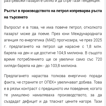
разтревожи пазарите силно и да спре тази тенденция.
Ръстът в производството на петрол изпреварва ръста
на търсенето
Въпросът е в това, че има повече петрол, отколкото
пазарът може да поеме. През юни Международната
агенция по енергетика (МАЕ) прогнозира, че през 2025
г. предлагането на петрол ще нарасне с 1,8 млн.
барела на ден и ще достигне 104,9 милиона. В същото
време потреблението ще се увеличи само със 720
хиляди барела на ден - до 103,8 милиона.
Предлагането нараства толкова енергично поради
факта, че страните от ОПЕК+ увеличават добива. Това
е в рязък контраст с предишното им поведение, когато
те умишлено намаляваха производството, за да
създадат дефицит и да тласнат цените нагоре. Тази