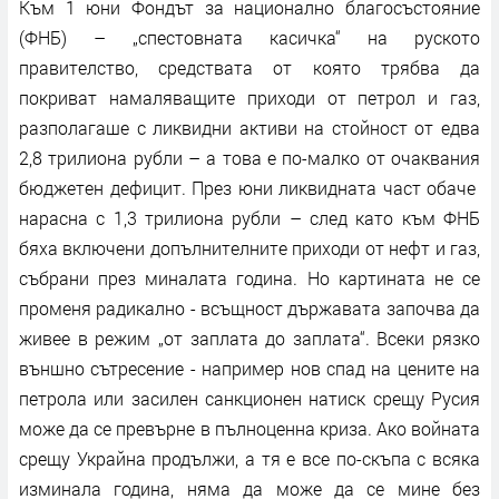
Към 1 юни Фондът за национално благосъстояние
(ФНБ) – „спестовната касичка“ на руското
правителство, средствата от която трябва да
покриват намаляващите приходи от петрол и газ,
разполагаше с ликвидни активи на стойност от едва
2,8 трилиона рубли – а това е по-малко от очаквания
бюджетен дефицит. През юни ликвидната част обаче
нарасна с 1,3 трилиона рубли – след като към ФНБ
бяха включени допълнителните приходи от нефт и газ,
събрани през миналата година. Но картината не се
променя радикално - всъщност държавата започва да
живее в режим „от заплата до заплата“. Всеки рязко
външно сътресение - например нов спад на цените на
петрола или засилен санкционен натиск срещу Русия
може да се превърне в пълноценна криза. Ако войната
срещу Украйна продължи, а тя е все по-скъпа с всяка
изминала година, няма да може да се мине без