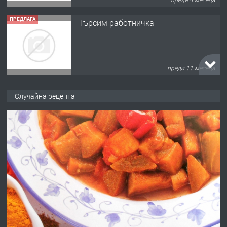
ПРЕДЛАГА
Продава употребявани чисти и
запазени матраци за спални.
преди 1 година
ПРЕДЛАГА
Работа за общи работници
Случайна рецепта
преди 1 година
ПРЕДЛАГА
Първи поход "По стъпките на Ангел
Войвода"
преди 1 година
ПРЕДЛАГА