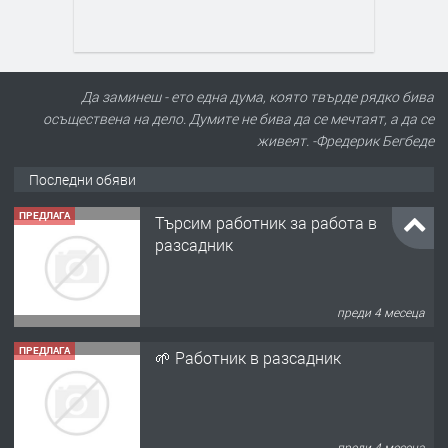
Да заминеш - ето една дума, която твърде рядко бива
осъществена на дело. Думите не бива да се мечтаят, а да се
живеят. -Фредерик Бегбеде
Последни обяви
ПРЕДЛАГА
🌱 Работник в разсадник
преди 4 месеца
ПРЕДЛАГА
Търсим работничка
преди 11 месеца