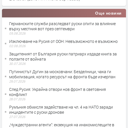
Още новини
Германските служби разследват руски опити за влияние
върху местния вот през септември
05.08.2026
Изключване на Русия от ООН: Невъзможното е възможно
02.08.2026
Защитеният от България руски патриарх издаде книга за
ползите от войната
30.07.2026
Путинистът Дугин за московчани: Безделници, чака ги
мобилизация, когато ресурсът на фронта бъде изчерпан
29.07.2026
След Русия: Украйна отвори нов фронт в световния
конфликт
28.07.2026
Румъния обмисля задействане на чл. 4 на НАТО заради
инцидентите с руски дронове
27.07.2026
„Чуждестранни агенти“: екзекуция на инакомислещите в