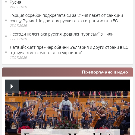
Русия
24.07.2026
Гърция осребри подкрепата си за 21-ия пакет от санкции
срещу Русия: Ще доставя руски газ за страни извън ЕС
23.07.2026
Несгоди налегнаха руския „родилен туризъм“ в Чили
17.07.2026
Латвийският премиер обвини България и други страни в ЕС
в „съучастие в смъртта на украинци“
17.07.2026
Препоръчано видео