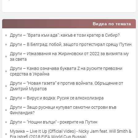
преди 4 дни
п
Видеа по темата
Други – "Врата към ада": какъв е този кратер в Сибир?
Други – В Белград: побой, защото протестирал срещу Путин
Други – Изказвания на Жириновски от 2022 за визията му
за света
Други – Какво означава буквата Z на руските превозни
средства в Украйна
Други – “Новая газета” е против войната. Обръщение от
Дмитрий Муратов
Други – Вирус и водка: Русия се алкохолизира
Други – Защо руснаци купуват самотни острови във
Финландия?
Други – "Нощни вълци" - рокерите на Путин
Музика – Live It Up (Official Video) - Nicky Jam feat. Will Smith &
Era Istrefi (2018 FIFA World Cup Russia)