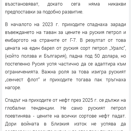
възстановяват, докато сега няма никакви
предпоставки за подобно развитие.
В началото на 2023 г. приходите спаднаха заради
въвеждането на таван за цените на руския петрол и
ембаргото на страните от Г-7. В резултат от това
цената на един барел от руския сорт петрол „Уралс“,
(който ползва и България), падна под 50 долара, но
постепенно Русия успя частично да се адаптира към
ограниченията. Важна роля за това изигра руският
„сенчест флот“ и приходите тогава пак тръгнаха
нагоре.
Спадът на приходите от нефт през 2025 г. се дължи на
глобални тенденции. Не само руският петрол
поевтинява - цените на всички сортове нефт падат.
Дори войната в Близкия изток не успява да