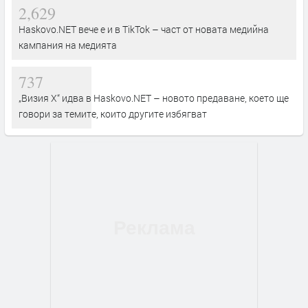
2,629
Haskovo.NET вече е и в TikTok – част от новата медийна
кампания на медията
737
„Визия Х“ идва в Haskovo.NET – новото предаване, което ще
говори за темите, които другите избягват