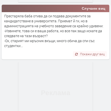
Случаен виц
Престаряла баба отива да си подава документите за
кандидатстване в университета. Приемат й ги, но в
администрацията на учебното заведение са крайно удивени:
-Извинете, това си е ваша работа, но все пак защо искате да
следвате на тази възраст?
-Ох, старият ми мръсник вкъщи, много обича да спи със
студентки...
Покажи друг виц