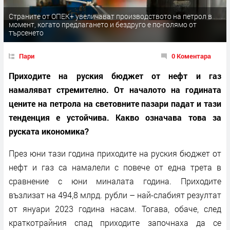
Страните от ОПЕК+ увеличават производството на петрол в
момент, когато предлагането и бездруго е по-голямо от
търсенето
Пари
0 Коментара
Приходите на руския бюджет от нефт и газ
намаляват стремително. От началото на годината
цените на петрола на световните пазари падат и тази
тенденция е устойчива. Какво означава това за
руската икономика?
През юни тази година приходите на руския бюджет от
нефт и газ са намалели с повече от една трета в
сравнение с юни миналата година. Приходите
възлизат на 494,8 млрд. рубли – най-слабият резултат
от януари 2023 година насам. Тогава, обаче, след
краткотрайния спад приходите започнаха да се