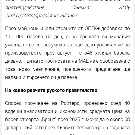
противодействие Снимка: Vitaly
Timkiv/TASS/dpa/picture alliance
През май, юни и юли страните от ОПЕК+ добавяха по
411 000 барела на ден, а на срещата си миналия
уикенд те се споразумяха за още едно увеличение на
производството през август - с 548 хиляди барела
дневно. Тъй като прогнозата на МАЕ не е съобразена с
това ново увеличение, повишеното предлагане ще
надвиши търсенето още повече.
На какво разчита руското правителство
Според проучване на Ройтерс, проведено сред 40
водещи анализатори и икономисти, средната цена на
барел от сорта „Брент“ през 2025 г. може да е около 68
долара. Тъй като през първите пет месеца на годината