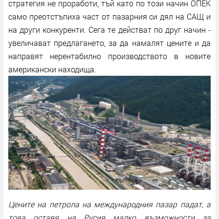
стратегия не проработи, тъй като по този начин ОПЕК
само преотстъпиха част от пазарния си дял на САЩ и
на други конкуренти. Сега те действат по друг начин -
увеличават предлагането, за да намалят цените и да
направят нерентабилно производството в новите
американски находища.
Цените на петрола на международния пазар падат, а
това оставя на Русия малко възможности за