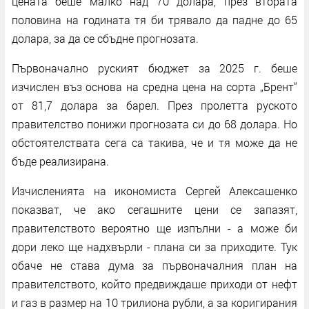
цената беше малко над 70 долара, през втората
половина на годината тя би трявало да падне до 65
долара, за да се сбъдне прогнозата.
Първоначално руският бюджет за 2025 г. беше
изчислен въз основа на средна цена на сорта „Брент“
от 81,7 долара за барел. През пролетта руското
правителство понижи прогнозата си до 68 долара. Но
обстоятелствата сега са такива, че и тя може да не
бъде реализирана.
Изчисленията на икономиста Сергей Алексашенко
показват, че ако сегашните цени се запазят,
правителството вероятно ще изпълни - а може би
дори леко ще надхвърли - плана си за приходите. Тук
обаче не става дума за първоначалния план на
правителството, който предвиждаше приходи от нефт
и газ в размер на 10 трилиона рубли, а за коригирания