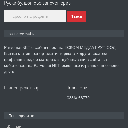
Руски бульон със запечен ориз
Търси
преди 1 година
ПРЕДЛАГА
Монтажник на малки детайли за
За Parvomai.NET
медицинската индустрия
Parvomai.NET е собственост на ЕСКОМ МЕДИА ГРУП ООД.
Всички статии, репортажи, интервюта и други текстови,
преди 1 година
графични и видео материали, публикувани в сайта, са
собственост на Parvomai.NET, освен ако изрично е посочено
ПРЕДЛАГА
Уроци по Математика
друго.
Главен редактор
Телефони
преди 1 година
0336/ 66779
ПРЕДЛАГА
Продавам апартамент - гр.
Първомай
Последвай ни