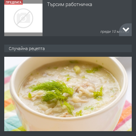
ПРЕДЛАГА
Търсим работничка
преди 10 месеца
ПРЕДЛАГА
Продава употребявани чисти и
Случайна рецепта
запазени матраци за спални.
преди 1 година
ПРЕДЛАГА
Работа за общи работници
преди 1 година
ПРЕДЛАГА
Първи поход "По стъпките на Ангел
Войвода"