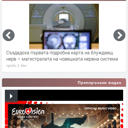
а
Създадоха първата подробна карта на блуждаещ
А
нерв – магистралата на човешката нервна система
д
преди 1 ден
п
Препоръчано видео