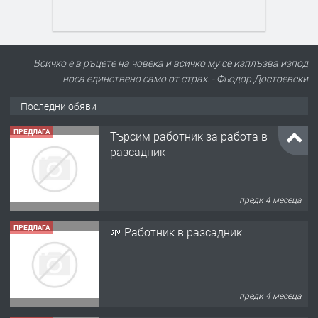
Всичко е в ръцете на човека и всичко му се изплъзва изпод
носа единствено само от страх. - Фьодор Достоевски
Последни обяви
ПРЕДЛАГА
Търсим работник за работа в
разсадник
преди 4 месеца
ПРЕДЛАГА
🌱 Работник в разсадник
преди 4 месеца