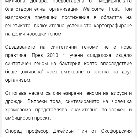
милиона долара, предоставена от медицинската
благотворителна организация Wellcome Trust. Той
надгражда предишни постижения в областта на
генетиката, включително успешното картографиране
на целия човешки геном.
Създаването на синтетични геноми не е нова
практика. През 2010 г. учени създадоха изцяло
синтетичен геном на бактерия, която впоследствие
беше „оживена“ чрез вмъкване в клетка на друг
организъм.
Оттогава насам са синтезирани геноми на вируси и
дрожди. Въпреки това, синтезирането на човешка
хромозома представлява значително по-сложен и
амбициозен проект.
Според професор Джейсън Чин от Оксфордския