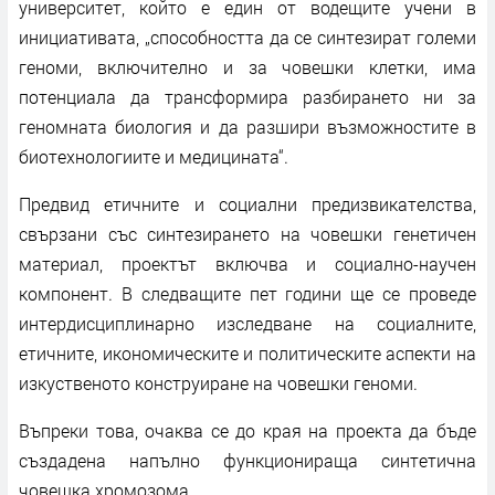
университет, който е един от водещите учени в
инициативата, „способността да се синтезират големи
геноми, включително и за човешки клетки, има
потенциала да трансформира разбирането ни за
геномната биология и да разшири възможностите в
биотехнологиите и медицината“.
Предвид етичните и социални предизвикателства,
свързани със синтезирането на човешки генетичен
материал, проектът включва и социално-научен
компонент. В следващите пет години ще се проведе
интердисциплинарно изследване на социалните,
етичните, икономическите и политическите аспекти на
изкуственото конструиране на човешки геноми.
Въпреки това, очаква се до края на проекта да бъде
създадена напълно функционираща синтетична
човешка хромозома.