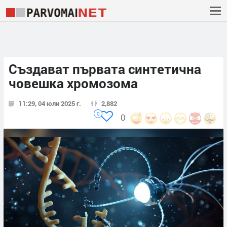
Създават първата синтетична
човешка хромозома
11:29, 04 юли 2025 г.
2,882
0
0