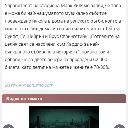
Управителят на стадиона Марк Уилямс заяви, че това
е може би най-нашумялото музикално събитие,
провеждано някога в дома на уелското ръгби, който в
миналото е бил домакин на изпълнители като Тейлър
Суифт, Ед Шийрън и Брус Спрингстийн. „Погледите на
целия свят са насочени към Кардиф за най-
очакваното събиране в историята“, призна той и
добави, че за двете вечери са продадени 62 000
билета, като делът на мъжете и жените е 70-30%.
Източник:
actualno.com
Видеа по темата