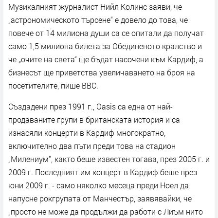
Музикалният журналист Нийл Колинс заяви, че
„астрономическото търсене“ е довело до това, че
повече от 14 милиона души са се опитали да получат
само 1,5 милиона билета за Обединеното кралство и
че „очите на света“ ще бъдат насочени към Кардиф, а
бизнесът ще приветства увеличаването на броя на
посетителите, пише BBC.
Създадени през 1991 г., Oasis са една от най-
продаваните групи в британската история и са
изнасяли концерти в Кардиф многократно,
включително два пъти преди това на стадион
„Милениум“, както беше известен тогава, през 2005 г. и
2009 г. Последният им концерт в Кардиф беше през
юни 2009 г. - само няколко месеца преди Ноел да
напусне рокгрупата от Манчестър, заявявайки, че
„просто не може да продължи да работи с Лиъм нито