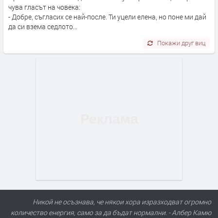
чува гласът на човека:
- Добре, съгласих се най-после. Ти уцели елена, но поне ми дай
да си взема седлото...
Покажи друг виц
Никой не осъзнава, че някои хора изразходват огромно
количество енергия, само за да бъдат нормални. - Албер Камю