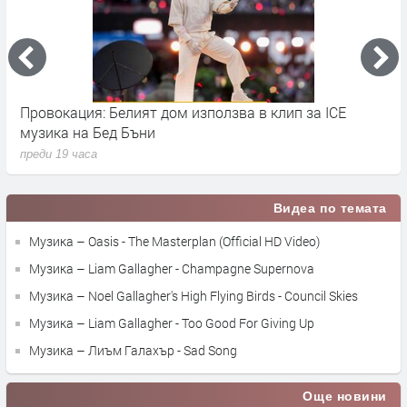
Провокация: Белият дом използва в клип за ICE
S
музика на Бед Бъни
м
преди 19 часа
п
Видеа по темата
Музика – Oasis - The Masterplan (Official HD Video)
Музика – Liam Gallagher - Champagne Supernova
Музика – Noel Gallagher's High Flying Birds - Council Skies
Музика – Liam Gallagher - Too Good For Giving Up
Музика – Лиъм Галахър - Sad Song
Още новини