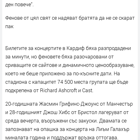
ден повече“.
Фенове от цял свят се надяват братята да не се скарат
пак
Билетите за концертите в Кардиф бяха разпродадени
за минути, но феновете бяха разочаровани от
сриващите се сайтове и динамичното ценообразуване,
което не беше приложено за по-късните дати. На
стадиона с капацитет 74 500 места групата ще бъде
подкрепена от Richard Ashcroft и Cast.
20-годишната Жасмин Грифинс-Джоунс от Манчестър
и 28-годишният Джош Хибс от Бристол лагеруват от
сряда вечерта, въоръжени със закуски. Двамата се
запознават на опашка за концерта на Лиъм Галахър
миналата година и поддържат връзка оттогава.