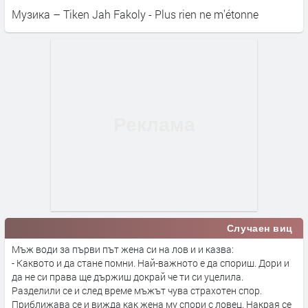
Музика – Tiken Jah Fakoly - Plus rien ne m'étonne
Случаен виц
Мъж води за първи път жена си на лов и и казва:
- Каквото и да стане помни. Най-важното е да спориш. Дори и
да не си права ще държиш докрай че ти си уцелила.
Разделили се и след време мъжът чува страхотен спор.
Приближава се и вижда как жена му спори с ловец. Накрая се