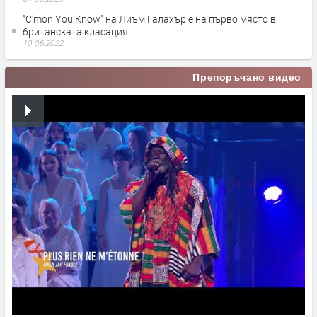
"C'mon You Know" на Лиъм Галахър е на първо място в
британската класация
10.06.2022
Препоръчано видео