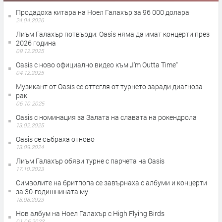
Продадоха китара на Ноел Галахър за 96 000 долара
24.04.2026
Лиъм Галахър потвърди: Oasis няма да имат концерти през
2026 година
09.12.2025
Oasis с ново официално видео към „I'm Outta Time“
04.12.2025
Музикант от Oasis се оттегля от турнето заради диагноза
рак
06.10.2025
Oasis с номинация за Залата на славата на рокендрола
13.02.2025
Oasis се събраха отново
13.09.2024
Лиъм Галахър обяви турне с парчета на Oasis
17.10.2023
Символите на бритпопа се завърнаха с албуми и концерти
за 30-годишнината му
18.08.2023
Нов албум на Ноел Галахър с High Flying Birds
01.06.2023