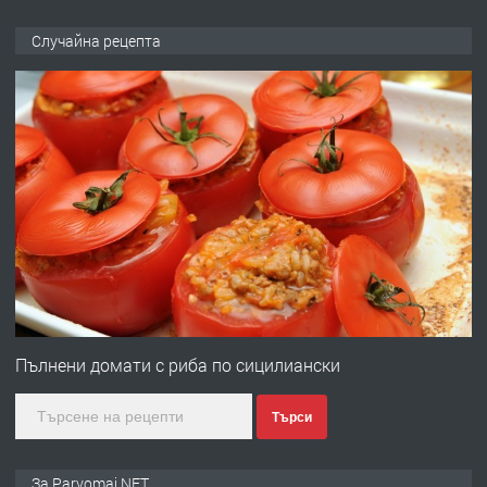
ПРЕДЛАГА
Продава употребявани чисти и
Случайна рецепта
запазени матраци за спални.
преди 1 година
ПРЕДЛАГА
Работа за общи работници
преди 1 година
ПРЕДЛАГА
Първи поход "По стъпките на Ангел
Войвода"
Пълнени домати с риба по сицилиански
Търси
преди 1 година
ПРЕДЛАГА
Монтажник на малки детайли за
За Parvomai.NET