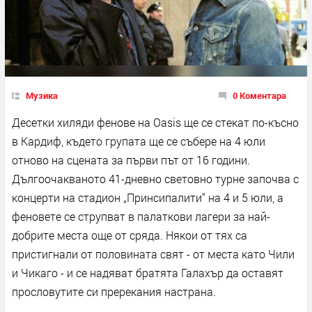
Музика
0 Коментара
Десетки хиляди фенове на Oasis ще се стекат по-късно
в Кардиф, където групата ще се събере на 4 юли
отново на сцената за първи път от 16 години.
Дългоочакваното 41-дневно световно турне започва с
концерти на стадион „Принсипалити“ на 4 и 5 юли, а
феновете се струпват в палаткови лагери за най-
добрите места още от сряда. Някои от тях са
пристигнали от половината свят - от места като Чили
и Чикаго - и се надяват братята Галахър да оставят
прословутите си пререкания настрана.