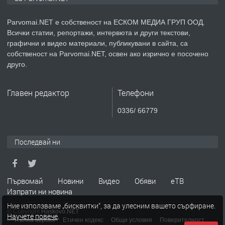
медицинската индустрия
Parvomai.NET е собственост на ЕСКОМ МЕДИА ГРУП ООД.
Всички статии, репортажи, интервюта и други текстови,
преди 1 година
графични и видео материали, публикувани в сайта, са
собственост на Parvomai.NET, освен ако изрично е посочено
ПРЕДЛАГА
Уроци по Математика
друго.
Главен редактор
Телефони
преди 1 година
0336/ 66779
ПРЕДЛАГА
Продавам апартамент - гр.
Първомай
Последвай ни
преди 1 година
Първомай
Новини
Видео
Обяви
еТВ
Изпрати ни новина
ТЪРСИ
Търсим работник
Ние използваме „бисквитки“, за да улесним вашето сърфиране.
© Copyright
Haskovo.NET
Научете повече
.
Пълна версия
Етичен кодекс
Общи условия
Поверителност