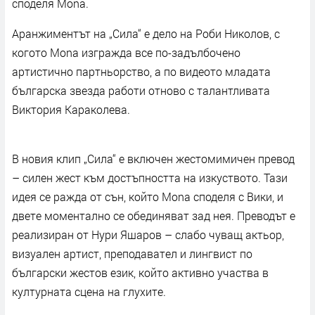
споделя Mona.
Аранжиментът на „Сила“ е дело на Роби Николов, с
когото Mona изгражда все по-задълбочено
артистично партньорство, а по видеото младата
българска звезда работи отново с талантливата
Виктория Караколева.
В новия клип „Сила“ е включен жестомимичен превод
– силен жест към достъпността на изкуството. Тази
идея се ражда от сън, който Mona споделя с Вики, и
двете моментално се обединяват зад нея. Преводът е
реализиран от Нури Яшаров – слабо чуващ актьор,
визуален артист, преподавател и лингвист по
български жестов език, който активно участва в
културната сцена на глухите.