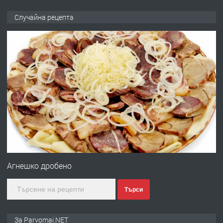
ПРЕДЛАГА
Продава употребявани чисти и
Случайна рецепта
запазени матраци за спални.
преди 1 година
ПРЕДЛАГА
Работа за общи работници
преди 1 година
ПРЕДЛАГА
Първи поход "По стъпките на Ангел
Войвода"
Агнешко дробено
Търси
преди 1 година
ПРЕДЛАГА
Монтажник на малки детайли за
За Parvomai.NET