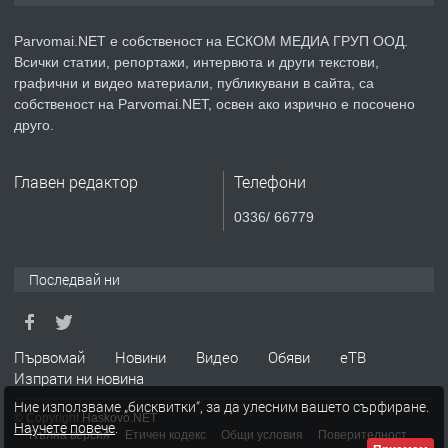
медицинската индустрия
Parvomai.NET е собственост на ЕСКОМ МЕДИА ГРУП ООД.
Всички статии, репортажи, интервюта и други текстови,
преди 1 година
графични и видео материали, публикувани в сайта, са
собственост на Parvomai.NET, освен ако изрично е посочено
ПРЕДЛАГА
Уроци по Математика
друго.
Главен редактор
Телефони
преди 1 година
0336/ 66779
ПРЕДЛАГА
Продавам апартамент - гр.
Първомай
Последвай ни
преди 1 година
Първомай
Новини
Видео
Обяви
еТВ
Изпрати ни новина
ТЪРСИ
Търсим работник
Ние използваме „бисквитки“, за да улесним вашето сърфиране.
© Copyright
Haskovo.NET
Научете повече
.
Пълна версия
Етичен кодекс
Общи условия
Поверителност