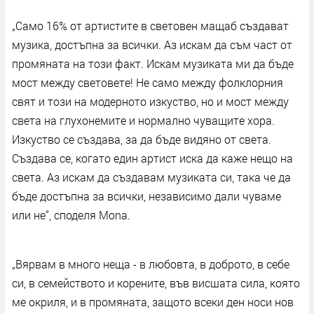
„Само 16% от артистите в световен мащаб създават
музика, достъпна за всички. Аз искам да съм част от
промяната на този факт. Искам музиката ми да бъде
мост между световете! Не само между фолклорния
свят и този на модерното изкуство, но и мост между
света на глухонемите и нормално чуващите хора.
Изкуство се създава, за да бъде видяно от света.
Създава се, когато един артист иска да каже нещо на
света. Аз искам да създавам музиката си, така че да
бъде достъпна за всички, независимо дали чуваме
или не“, споделя Mona.
„Вярвам в много неща - в любовта, в доброто, в себе
си, в семейството и корените, във висшата сила, която
ме окриля, и в промяната, защото всеки ден носи нов