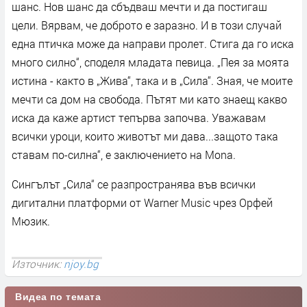
шанс. Нов шанс да сбъдваш мечти и да постигаш
цели. Вярвам, че доброто е заразно. И в този случай
една птичка може да направи пролет. Стига да го иска
много силно“, споделя младата певица. „Пея за моята
истина - както в „Жива“, така и в „Сила“. Зная, че моите
мечти са дом на свобода. Пътят ми като знаещ какво
иска да каже артист тепърва започва. Уважавам
всички уроци, които животът ми дава...защото така
ставам по-силна“, е заключението на Mona.
Сингълът „Сила“ се разпространява във всички
дигитални платформи от Warner Music чрез Орфей
Мюзик.
Източник:
njoy.bg
Видеа по темата