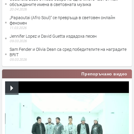
обсъжданите имена в световната музика
20.04.2026
„Papaoutai (Afro Soul)“ се превръща в световен онлайн
феномен
11.03.2026
Jennifer Lopez и David Guetta издадоха песен
09.03.2026
Sam Fender и Olivia Dean са сред победителите на наградите
BRIT
05.03.2026
Препоръчано видео