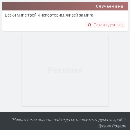
Случаен виц
Всеки миг е твой и неповторим. Живей за мига!
Покажи друг виц
"Никога не си позволявайте да се плашите от думата край." -
Джани Родари