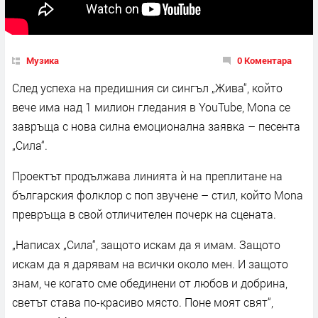
Музика
0 Коментара
След успеха на предишния си сингъл „Жива“, който
вече има над 1 милион гледания в YouTube, Mona се
завръща с нова силна емоционална заявка – песента
„Сила“.
Проектът продължава линията ѝ на преплитане на
българския фолклор с поп звучене – стил, който Mona
превръща в свой отличителен почерк на сцената.
„Написах „Сила“, защото искам да я имам. Защото
искам да я дарявам на всички около мен. И защото
знам, че когато сме обединени от любов и добрина,
светът става по-красиво място. Поне моят свят“,