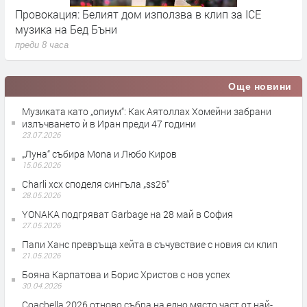
Провокация: Белият дом използва в клип за ICE
S
музика на Бед Бъни
м
преди 8 часа
п
Още новини
Музиката като „опиум“: Как Аятоллах Хомейни забрани
излъчването ѝ в Иран преди 47 години
23.07.2026
„Луна“ събира Mona и Любо Киров
15.06.2026
Charli xcx споделя сингъла „ss26“
28.05.2026
YONAKA подгряват Garbage на 28 май в София
27.05.2026
Папи Ханс превръща хейта в съчувствие с новия си клип
21.05.2026
Бояна Карпатова и Борис Христов с нов успех
30.04.2026
Coachella 2026 отново събра на едно място част от най-