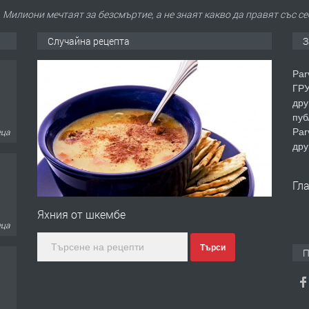
Милиони мечтаят за безсмъртие, а не знаят какво да правят със се
Случайна рецепта
З
Par
ГРУ
дру
пуб
Par
еца
дру
Гл
Яхния от шкембе
еца
Търси
П