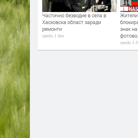
а не отстъпва,
Частично безводие в села в
Жители
в Хасково
Хасковска област заради
блокира
ремонти
знак на
фотово
преди 1 ден
преди 1 