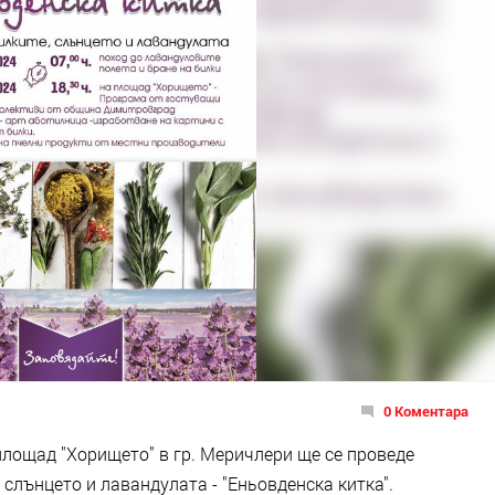
0 Коментара
 площад "Хорището" в гр. Меричлери ще се проведе
 слънцето и лавандулата - "Еньовденска китка".