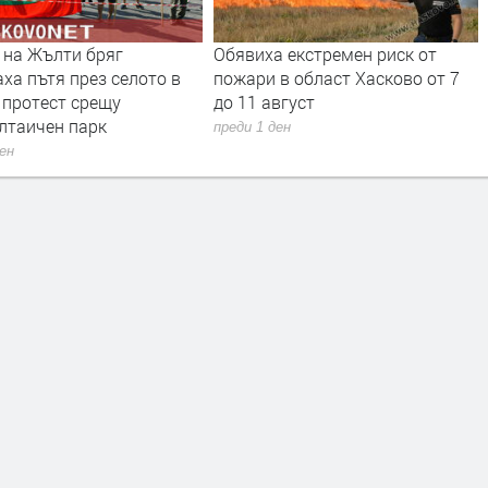
 на Жълти бряг
Обявиха екстремен риск от
ха пътя през селото в
пожари в област Хасково от 7
 протест срещу
до 11 август
лтаичен парк
преди 1 ден
ден