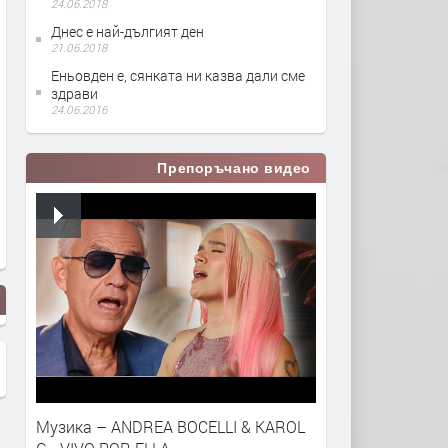
24.06.2018
Днес е най-дългият ден
21.06.2018
Еньовден е, сянката ни казва дали сме
здрави
24.06.2016
Препоръчано видео
Музика – ANDREA BOCELLI & KAROL