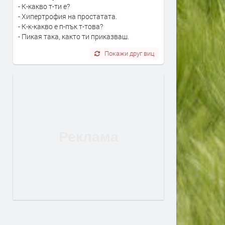
- К-какво т-ти е?
- Хипертрофия на простатата.
- К-к-какво е п-пък т-това?
- Пикая така, както ти приказваш.
Покажи друг виц