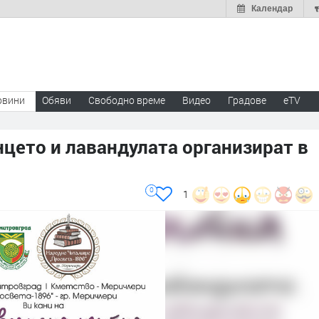
Календар
овини
Обяви
Свободно време
Видео
Градове
eTV
нцето и лавандулата организират в
0
1