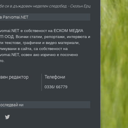
бе си в дъждовен неделен следобед. - Сюзън Ерц
а Parvomai.NET
vomai.NET е собственост на ЕСКОМ МЕДИА
П ООД. Всички статии, репортажи, интервюта и
ги текстови, графични и видео материали,
ликувани в сайта, са собственост на
vomai.NET, освен ако изрично е посочено
го.
авен редактор
Телефони
0336/ 66779
оследвай ни