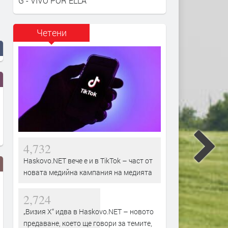
G - VIVO POR ELLA
Четени
4,732
Haskovo.NET вече е и в TikTok – част от
новата медийна кампания на медията
2,724
„Визия Х“ идва в Haskovo.NET – новото
предаване, което ще говори за темите,