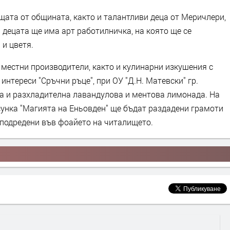
щата от общината, както и талантливи деца от Меричлери,
 децата ще има арт работилничка, на която ще се
 и цветя.
 местни производители, както и кулинарни изкушения с
 интереси "Сръчни ръце", при ОУ "Д.Н. Матевски" гр.
та и разхладителна лавандулова и ментова лимонада. На
сунка "Магията на Еньовден" ще бъдат раздадени грамоти
т подредени във фоайето на читалището.