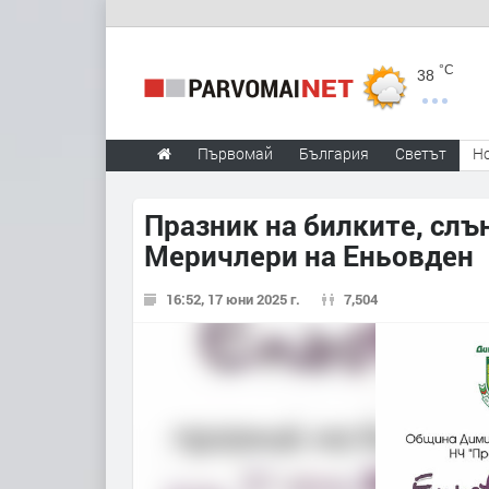
°C
38
Първомай
България
Светът
Н
Празник на билките, слъ
Меричлери на Еньовден
16:52, 17 юни 2025 г.
7,504