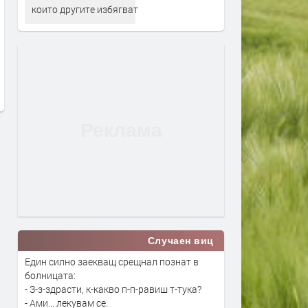
които другите избягват
Светилището на нимфите и
Димитровград отново ст
Афродита става сцена на
бригадирска столица по 
моноспектакъла „Даскал“ с
80 години от организира
Валентин Танев.
бригадирско движение
преди 3 дни
преди 3 дни
Случаен виц
Един силно заекващ срещнал познат в
болницата:
- З-з-здрасти, к-какво п-п-равиш т-тука?
- Ами... лекувам се.