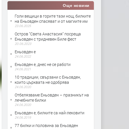
Още новини
Голи вещици в горите тази нощ, билките
на Еньовден спасяват и от магиите им
23.06.2025
Остров "Света Анастасия" посрещa
Еньовден с тридневен Биле фест
20.06.2023
Еньовден е
24.06.2022
Еньовден е, днес не се работи
24.06.2021
10 традиции, свързани с Еньовден,
които църквата не одобрява
24.06.2020
Отбелязваме Еньовден – празникът на
лечебните билки
24.06.2020
Еньовден е, билките са най-лековити
24.06.2019
77 билки и половина за Еньовден