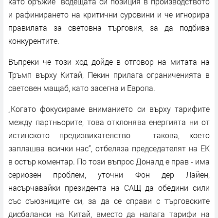
като оръжие“ водещата си позиция в производството
и рафинирането на критични суровини и че игнорира
правилата за световна търговия, за да подбива
конкурентите.
Въпреки че този ход дойде в отговор на митата на
Тръмп върху Китай, Пекин прилага ограниченията в
световен мащаб, като засегна и Европа.
„Когато фокусираме вниманието си върху тарифите
между партньорите, това отклонява енергията ни от
истинското предизвикателство - такова, което
заплашва всички нас“, отбеляза председателят на ЕК
в остър коментар. По този въпрос Доналд е прав - има
сериозен проблем, уточни Фон дер Лайен,
насърчавайки президента на САЩ да обедини сили
със съюзниците си, за да се справи с търговските
дисбаланси на Китай, вместо да налага тарифи на