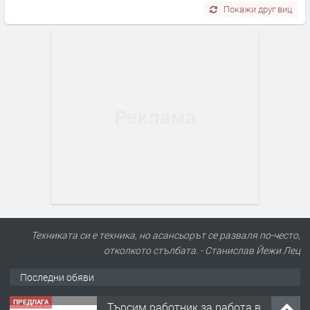
Покажи друг виц
Техниката си е техника, но асансьорът се разваля по-често,
отколкото стълбата. - Станислав Йежи Лец
Последни обяви
ПРЕДЛАГА
Търсим работник за работа в