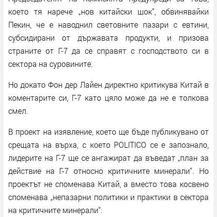
което тя нарече „нов китайски шок“, обвинявайки
Пекин, че е наводнил световните пазари с евтини,
субсидирани от държавата продукти, и призова
страните от Г-7 да се справят с господството си в
сектора на суровините.
Но докато Фон дер Лайен директно критикува Китай в
коментарите си, Г-7 като цяло може да не е толкова
смел.
В проект на изявление, което ще бъде публикувано от
срещата на върха, с което POLITICO се е запознало,
лидерите на Г-7 ще се ангажират да въведат „план за
действие на Г-7 относно критичните минерали“. Но
проектът не споменава Китай, а вместо това косвено
споменава „непазарни политики и практики в сектора
на критичните минерали“.