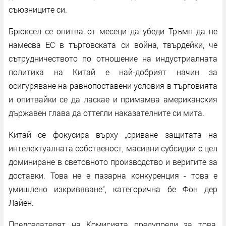
съюзниците си.
Брюксел се опитва от месеци да убеди Тръмп да не
намесва ЕС в търговската си война, твърдейки, че
сътрудничеството по отношение на индустриалната
политика на Китай е най-добрият начин за
осигуряване на равнопоставени условия в търговията
и опитвайки се да ласкае и примамва американския
държавен глава да оттегли наказателните си мита.
Китай се фокусира върху „сриване защитата на
интелектуалната собственост, масивни субсидии с цел
доминиране в световното производство и веригите за
доставки. Това не е пазарна конкуренция - това е
умишлено изкривяване“, категорична бе Фон дер
Лайен.
Председателят на Комисията предупреди за това,