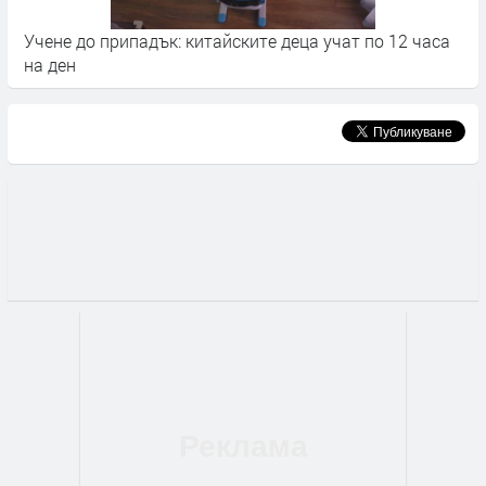
Учене до припадък: китайските деца учат по 12 часа
К
на ден