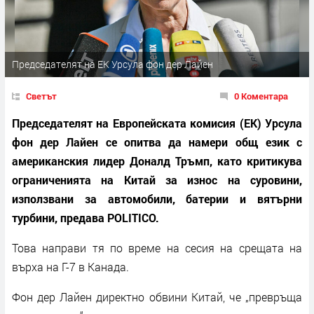
Председателят на ЕК Урсула фон дер Лайен
Светът
0 Коментара
Председателят на Европейската комисия (ЕК) Урсула
фон дер Лайен се опитва да намери общ език с
американския лидер Доналд Тръмп, като критикува
ограниченията на Китай за износ на суровини,
използвани за автомобили, батерии и вятърни
турбини, предава POLITICO.
Това направи тя по време на сесия на срещата на
върха на Г-7 в Канада.
Фон дер Лайен директно обвини Китай, че „превръща