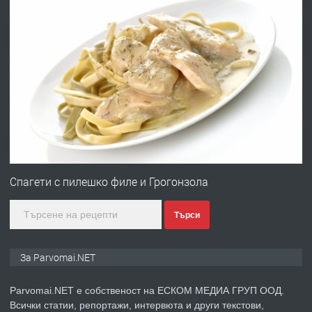
преди 1 година
ПРЕДЛАГА
Работа за общи работници
преди 1 година
ПРЕДЛАГА
Първи поход "По стъпките на Ангел
Войвода"
Спагети с пилешко филе и Грогонзола
Търси
преди 1 година
ПРЕДЛАГА
Монтажник на малки детайли за
За Parvomai.NET
медицинската индустрия
Parvomai.NET е собственост на ЕСКОМ МЕДИА ГРУП ООД.
Всички статии, репортажи, интервюта и други текстови,
преди 1 година