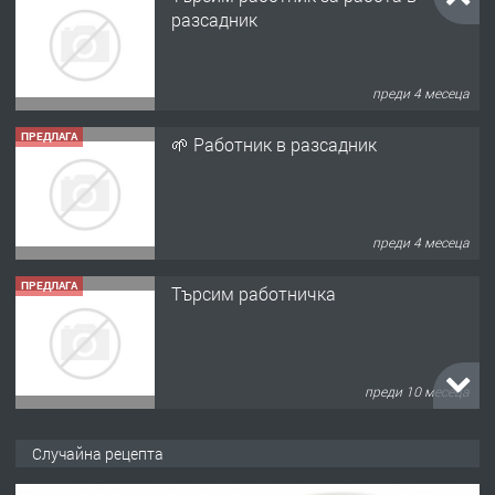
разсадник
преди 4 месеца
ПРЕДЛАГА
🌱 Работник в разсадник
преди 4 месеца
ПРЕДЛАГА
Търсим работничка
преди 10 месеца
ПРЕДЛАГА
Продава употребявани чисти и
Случайна рецепта
запазени матраци за спални.