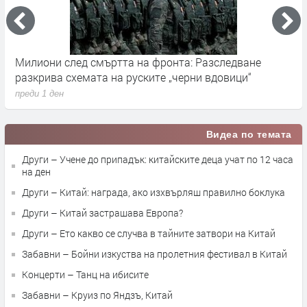
Милиони след смъртта на фронта: Разследване
Г
разкрива схемата на руските „черни вдовици“
в
преди 1 ден
п
Видеа по темата
Други – Учене до припадък: китайските деца учат по 12 часа
на ден
Други – Китай: награда, ако изхвърляш правилно боклука
Други – Китай застрашава Европа?
Други – Ето какво се случва в тайните затвори на Китай
Забавни – Бойни изкуства на пролетния фестивал в Китай
Концерти – Танц на ибисите
Забавни – Круиз по Яндзъ, Китай