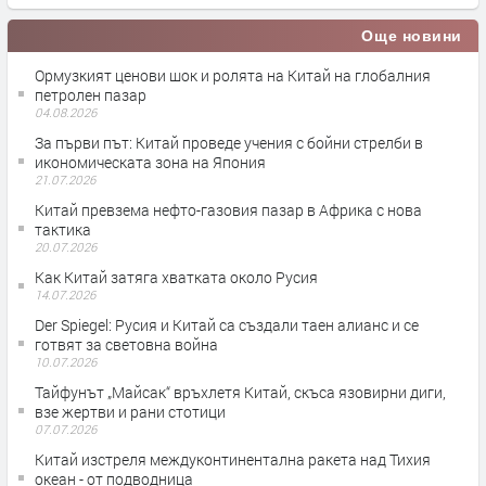
Още новини
Ормузкият ценови шок и ролята на Китай на глобалния
петролен пазар
04.08.2026
За първи път: Китай проведе учения с бойни стрелби в
икономическата зона на Япония
21.07.2026
Китай превзема нефто-газовия пазар в Африка с нова
тактика
20.07.2026
Как Китай затяга хватката около Русия
14.07.2026
Der Spiegel: Русия и Китай са създали таен алианс и се
готвят за световна война
10.07.2026
Тайфунът „Майсак“ връхлетя Китай, скъса язовирни диги,
взе жертви и рани стотици
07.07.2026
Китай изстреля междуконтинентална ракета над Тихия
океан - от подводница