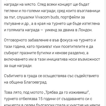
награди на място. След всеки концерт ще бъдат
теглени и по-големи награди, сред които възглавници
за път, слушалки Vivacom buds, портфейли за
пътуване и др., а в края на турнето ще бъде изтеглена
и голямата награда – уикенд за двама в Лондон.
Отговорното забавление е във фокуса на турнето и
тази година, като призивът към посетителите е да
събират празните бутилки и кенове разделно, а
включването им в тази инициатива носи възможност
за още награди.
Събитието в града се осъществява със съдействието
на община Благоевград.
Това лято, под мотото „Трябва да го изживееш!“,
турнето отбелязва 15 години от създаването си с
концерти в седем български града и участие на някои