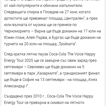
от най-популярните и обичани изпълнители.
Следващата спирка е Пловдив на 27 юни, когато
артистите ще превземат площад „Централен“, а през
юли вълната от музика ще се пренесе по
Черноморието – Варна ще бъде домакин на 17 юли на
Южен плаж, Алея Първа, а Бургас ще бъде домакин на
турнето на 20 юли на площад „Тройката“.
След кратка лятна пауза Coca-Cola The Voice Happy
Energy Tour 2025 ще се завърне със свеж заряд през
септември – Севлиево ще бъде домакин на 5
септември в парк „Казармите“, а грандиозният финал
ще бъде в София на 13 септември - на площад „Княз
Александър I“.
Създадено през 2010 г., Coca-Cola The Voice Happy
Energy Tour се превърна в символ на лятното