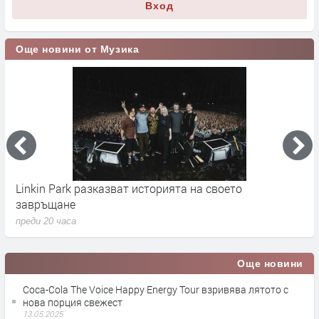
Вход
Още новини от Музика
Linkin Park разказват историята на своето
M
завръщане
с
преди 20 часа
п
Още новини
Coca-Cola The Voice Happy Energy Tour взривява лятото с
нова порция свежест
13.05.2025