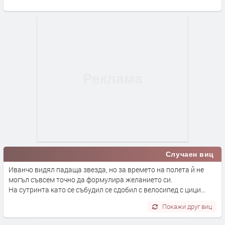
Случаен виц
Иванчо видял падаща звезда, но за времето на полета й не
могъл съвсем точно да формулира желанието си.
На сутринта като се събудил се сдобил с велосипед с цици...
Покажи друг виц