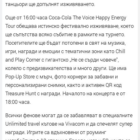
танцьори ще допълнят изживяването.
Още от 16:00 часа Coca-Cola The Voice Happy Energy
Tour обещава истинско фестивално изживяване, което
ще съпътства всяко събитие в рамките на турнето.
Посетителите ще бъдат потопени в свят на музика,
игри, награди и емоции с тематични зони като Chill
and Play Corner с гигантско „Не се сърди човече“,
колело с предизвикателства и много други. Ще има
Pop-Up Store с мърч, фото корнери за забавни и
персонализирани снимки, както и активен QR код
Treasure Hunt с награди. Началото на концерта е от
18:00 часа.
Всички фенове могат да се забавляват в специалните
Unlimited travel кътове на Vivacom и да спечелят супер
награди. Игрите са вдъхновени от роуминг