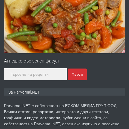
ПРЕДЛАГА
Работа за общи работници
преди 1 година
ПРЕДЛАГА
Първи поход "По стъпките на Ангел
Войвода"
Aгнешко със зелен фасул
Търси
преди 1 година
ПРЕДЛАГА
Монтажник на малки детайли за
За Parvomai.NET
медицинската индустрия
Parvomai.NET е собственост на ЕСКОМ МЕДИА ГРУП ООД.
Всички статии, репортажи, интервюта и други текстови,
преди 1 година
графични и видео материали, публикувани в сайта, са
собственост на Parvomai.NET, освен ако изрично е посочено
ПРЕДЛАГА
Уроци по Математика