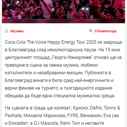
Музика
0 Коментара
Coca-Cola The Voice Happy Energy Tour 2025 се завръща
в Благоевград след няколкогодишна пауза. На 15 юни
централният площад „Георги Измирлиев“ отново ще се
превърне в сцена за свежа музика, любими
изпълнители и незабравими емоции. Публиката в
Благоевград винаги е била сред най-енергичните и
верни фенове на турнето, а тазгодишното издание
обещава да бъде една специална музикална среща.
На сцената в града ще излязат, Криско, DARA, Torino &
Pashata, Михаела Маринова, FYRE, Вениамин, Eva Lea
и Елизабет, а DJ Mascota, Remi Toin и неговите