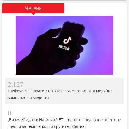
Четени
2,127
Haskovo.NET вече е и в TikTok – част от новата медийна
кампания на медията
0
„Визия Х“ идва в Haskovo.NET – новото предаване, което ще
говори за темите, които другите избягват