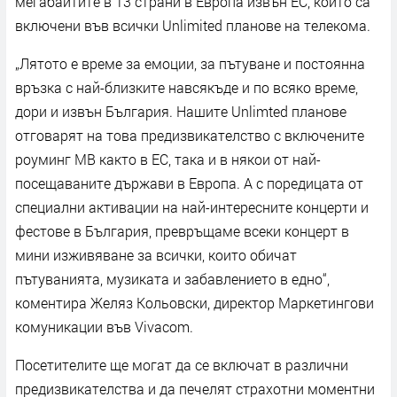
мегабайтите в 13 страни в Европа извън ЕС, които са
включени във всички Unlimited планове на телекома.
„Лятото е време за емоции, за пътуване и постоянна
връзка с най-близките навсякъде и по всяко време,
дори и извън България. Нашите Unlimted планове
отговарят на това предизвикателство с включените
роуминг МВ както в ЕС, така и в някои от най-
посещаваните държави в Европа. А с поредицата от
специални активации на най-интересните концерти и
фестове в България, превръщаме всеки концерт в
мини изживяване за всички, които обичат
пътуванията, музиката и забавлението в едно“,
коментира Желяз Кольовски, директор Маркетингови
комуникации във Vivacom.
Посетителите ще могат да се включат в различни
предизвикателства и да печелят страхотни моментни