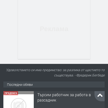
Удоволствието си има предимство: за разлика от щастието то
съществува. - Фредерик Бегбеде
Последни обяви
ПРЕДЛАГА
Търсим работник за работа в
разсадник