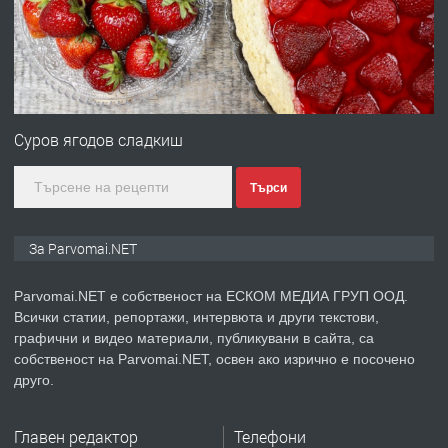
преди 1 година
ПРЕДЛАГА
Първи поход "По стъпките на Ангел
Войвода"
Суров ягодов сладкиш
Търси
преди 1 година
ПРЕДЛАГА
Монтажник на малки детайли за
За Parvomai.NET
медицинската индустрия
Parvomai.NET е собственост на ЕСКОМ МЕДИА ГРУП ООД.
Всички статии, репортажи, интервюта и други текстови,
преди 1 година
графични и видео материали, публикувани в сайта, са
собственост на Parvomai.NET, освен ако изрично е посочено
ПРЕДЛАГА
Уроци по Математика
друго.
Главен редактор
Телефони