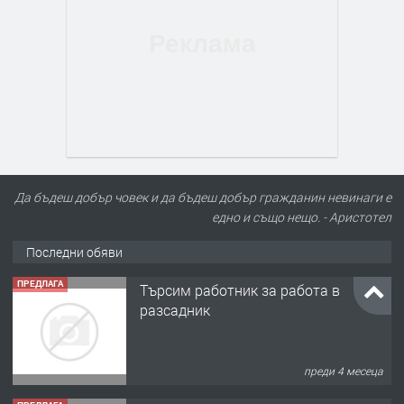
Да бъдеш добър човек и да бъдеш добър гражданин невинаги е
едно и също нещо. - Аристотел
Последни обяви
ПРЕДЛАГА
Търсим работник за работа в
разсадник
преди 4 месеца