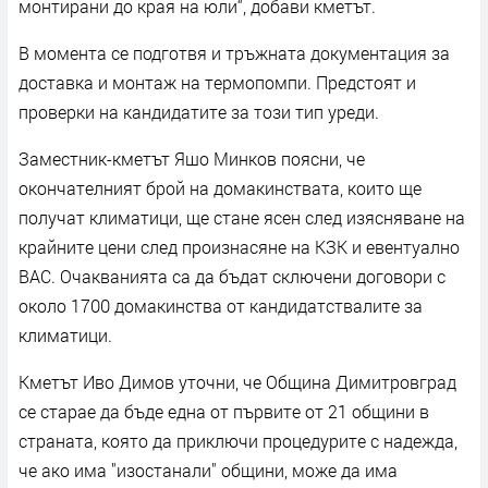
монтирани до края на юли“, добави кметът.
В момента се подготвя и тръжната документация за
доставка и монтаж на термопомпи. Предстоят и
проверки на кандидатите за този тип уреди.
Заместник-кметът Яшо Минков поясни, че
окончателният брой на домакинствата, които ще
получат климатици, ще стане ясен след изясняване на
крайните цени след произнасяне на КЗК и евентуално
ВАС. Очакванията са да бъдат сключени договори с
около 1700 домакинства от кандидатствалите за
климатици.
Кметът Иво Димов уточни, че Община Димитровград
се старае да бъде една от първите от 21 общини в
страната, която да приключи процедурите с надежда,
че ако има "изостанали" общини, може да има