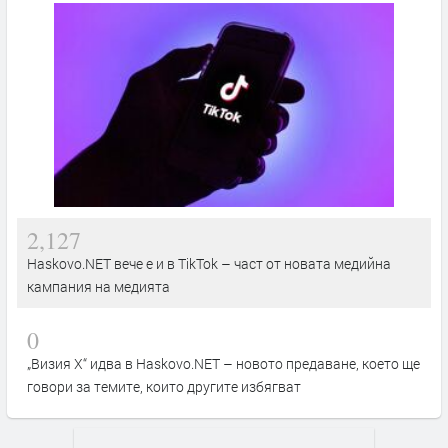
2,127
Haskovo.NET вече е и в TikTok – част от новата медийна
кампания на медията
0
„Визия Х“ идва в Haskovo.NET – новото предаване, което ще
говори за темите, които другите избягват