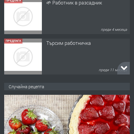
ПРЕДЛАГА
🌱 Работник в разсадник
преди 4 месеца
ПРЕДЛАГА
Търсим работничка
преди 11 месеца
ПРЕДЛАГА
Продава употребявани чисти и
Случайна рецепта
запазени матраци за спални.
преди 1 година
ПРЕДЛАГА
Работа за общи работници