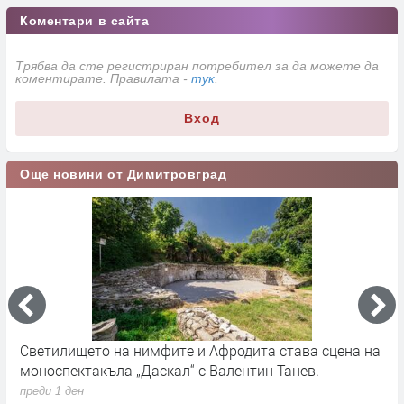
Коментари в сайта
Трябва да сте регистриран потребител за да можете да
коментирате. Правилата -
тук
.
Вход
Още новини от Димитровград
Светилището на нимфите и Афродита става сцена на
Д
моноспектакъла „Даскал“ с Валентин Танев.
п
д
преди 1 ден