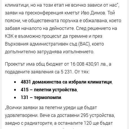
климатици, но на този етап не всичко зависи от нас“,
заяви на пресконференция кметът Иво Димов. Той
поясни, че обществената поръчка е обжалвана, което
забавя началото на дейностите. След решението на
КЗК е възможно процесът да премине и през
Върховния административен съд (ВАС), което
допълнително затруднява изпълнението.
Проектът има общ бюджет от 16 008 430,91 лв., а
подадените заявления са 5 231. От тях:
4831 домакинства са избрали климатици
,
415 – пелетни устройства
,
131 – термопомпи
.
„Всички заявки за пелетни уреди ще бъдат
удовлетворени. Вече са доставени 295 устройства,
заедно с радиаторите, а останалите 120 ще бъдат