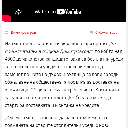
Димитровград
0 Коментара
Изпълнението на дългоочаквания втори проект
„За
по-чист въздух в община Димитровград“
, по който над
4800 домакинства кандидатстваха за безплатни уреди
за по-екологични уреди за отопление, които да
заменят печките на дърва и въглища се бави заради
обжалване на обществената поръчка за доставка на
климатици. Общината очаква решение от Комисията
за защита на конкуренцията (КЗК), за да може да
стартира доставката и монтажа на уредите.
„Имаме пълна готовност да започнем веднага с
подмяната на старите отоплителни уреди с нови