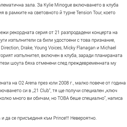
лематична зала. За Kylie Minogue включването в клуба
 в рамките на световното й турне Tension Tour, което
ележи рекордната серия от 21 разпродадени концерта на
руги изпълнители са били удостоени с това признание,
Direction, Drake, Young Voices, Micky Flanagan и Michael
вторият изпълнител, включен в клуба, заради планираната
 но тези шоута бяха отменени след преждевременната му
ената на O2 Arena през юли 2008 г., малко повече от година
лючването си в „21 Club“, тя ще получи специален „ключ
те колко много ви обичам, но ТОВА беше специално“, написа
и да се присъединя към Prince!!! Невероятно.