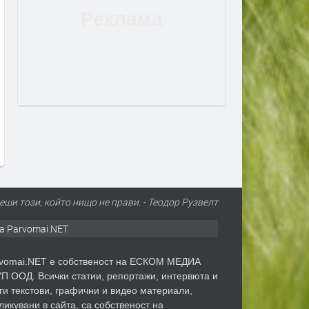
Рупкина и „Мистерията на
„Опера на площада“ 2026
рските гласове“ звучат в
завършва с грандиозен гала
 сингъл на Ели Годлинг
спектакъл
2 дни
преди 2 дни
еши този, който нищо не прави. - Теодор Рузвелт
а Parvomai.NET
vomai.NET е собственост на ЕСКОМ МЕДИА
П ООД. Всички статии, репортажи, интервюта и
ги текстови, графични и видео материали,
ликувани в сайта, са собственост на