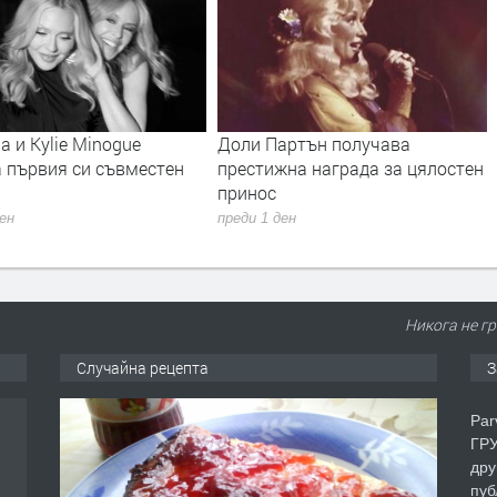
lie Minogue
Доли Партън получава
Янка 
ия си съвместен
престижна награда за цялостен
бълга
принос
новия
преди 1 ден
преди 
Никога не гр
Случайна рецепта
З
Par
ГРУ
дру
пуб
еца