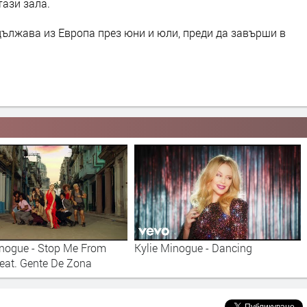
тази зала.
одължава из Европа през юни и юли, преди да завърши в
inogue - Stop Me From
Kylie Minogue - Dancing
feat. Gente De Zona