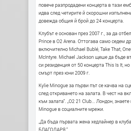
повече разпродадени концерта в тази емб
идва след четирите й скорошни изпълнения
довежда общия й брой до 24 концерта.
Клубът е основан през 2007 г., за да отб
Prince в O2 Arena. Оттогава само седем д
включително Michael Bublé, Take That, One 
McIntyre. Michael Jackson щеше да бъде 
си резиденция от 50 концерта This Is It,
смърт през юни 2009 г.
Kylie Minogue за първи път се качва на сц
след откриването на залата. В чест на вк
към залата“. „O2 21 Club... Лондон, знае
Minogue в социалните мрежи.
„Да бъда първата жена хедлайнер в клуба 
БЛАГОДАРЯ.“