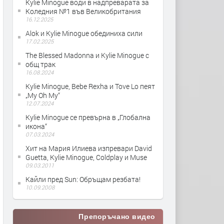
Kylie Minogue води в надпреварата за
Коледния №1 във Великобритания
16.12.2025
Alok и Kylie Minogue обединиха сили
17.02.2025
The Blessed Madonna и Kylie Minogue с
общ трак
16.08.2024
Kylie Minogue, Bebe Rexha и Tove Lo пеят
„My Oh My“
12.07.2024
Kylie Minogue се превърна в „Глобална
икона“
07.03.2024
Хит на Мария Илиева изпревари David
Guetta, Kylie Minogue, Coldplay и Muse
09.03.2011
Кайли пред Sun: Обръщам резбата!
10.09.2008
Препоръчано видео