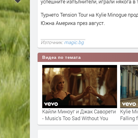
успешните изпълнители, играли някога в 
Турнето Tension Tour на Kylie Minogue пр
Южна Америка през август.
Източник:
magic.bg
Видеа по темата
 Dancing
Кайли Миноуг и Джак Саворети
Kylie M
- Music's Too Sad Without You
Falling 