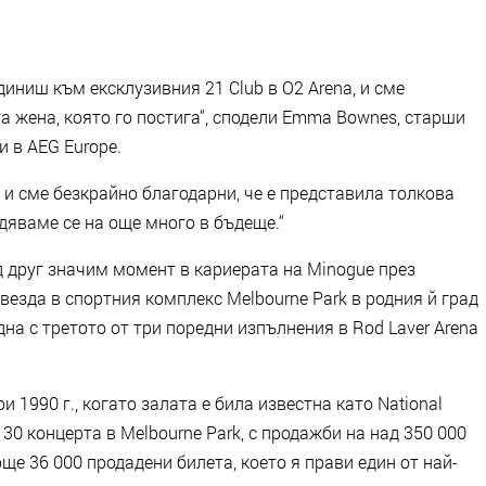
диниш към ексклузивния 21 Club в O2 Arena, и сме
та жена, която го постига“, сподели Emma Bownes, старши
 в AEG Europe.
, и сме безкрайно благодарни, че е представила толкова
адяваме се на още много в бъдеще.“
 друг значим момент в кариерата на Minogue през
везда в спортния комплекс Melbourne Park в родния й град
на с третото от три поредни изпълнения в Rod Laver Arena
 1990 г., когато залата е била известна като National
 30 концерта в Melbourne Park, с продажби на над 350 000
ще 36 000 продадени билета, което я прави един от най-