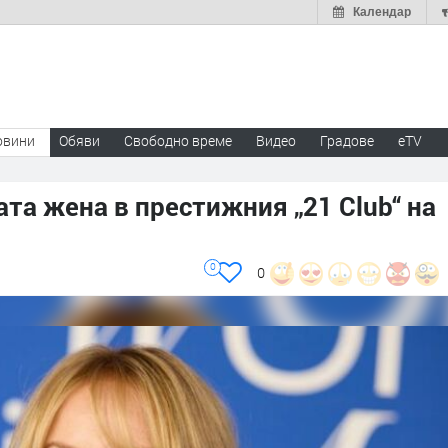
Календар
овини
Обяви
Свободно време
Видео
Градове
eTV
ата жена в престижния „21 Club“ на
0
0