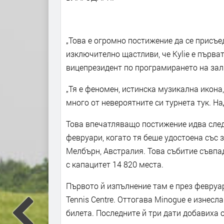
„Това е огромно постижение да се присъе
изключително щастливи, че Kylie е първа
вицепрезидент по програмирането на зали
„Тя е феномен, истинска музикална икона
много от невероятните си турнета тук. Н
Това впечатляващо постижение идва след
февруари, когато тя беше удостоена със з
Мелбърн, Австралия. Това събитие съвпад
с капацитет 14 820 места.
Първото й изпълнение там е през февруари
Tennis Centre. Оттогава Minogue е изнесла
билета. Последните й три дати добавиха о