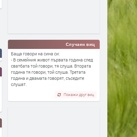
Случаен виц
Баща говори на сина си:
- В семейния живот първата година след
сватбата той говори, тя слуша. Втората
година тя говори, той слуша. Третата
година и двамата говорят, съседите
слушат.
Покажи друг виц