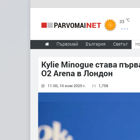
°C
33
Първомай
България
Светът
Н
Kylie Minogue става първ
O2 Arena в Лондон
11:00, 10 юни 2025 г.
1,758