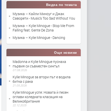
Видеа по темата
Музика – Кайли Миноуг и Джак
Саворети - Music's Too Sad Without You
Музика – Kylie Minogue - Stop Me From
Falling feat. Gente De Zona
Музика – Kylie Minogue - Dancing
Още новини
Madonna и Kylie Minogue пуснаха
първия си съвместен сингъл
07.08.2026
Kylie Minogue за втори път е водила
битка с рака
21.05.2026
Kylie Minogue успя: Новата ѝ песен
оглави коледната класация на
Великобритания
22.12.2025