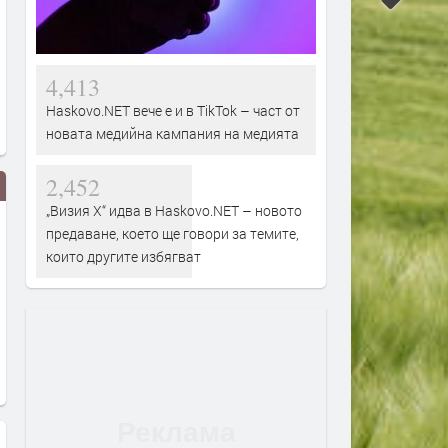
4,413
Haskovo.NET вече е и в TikTok – част от
новата медийна кампания на медията
2,452
„Визия Х“ идва в Haskovo.NET – новото
предаване, което ще говори за темите,
които другите избягват
Кайли Миноуг и Джак Саворети
Kylie Minogue - Stop Me F
- Music's Too Sad Without You
Falling feat. Gente De Zona