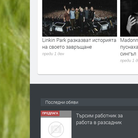
mited“
Linkin Park разказват историята
Madonna и Ky
 на 23
на своето завръщане
пуснаха първ
о за
сингъл
преди 1 ден
преди 1 ден
Последни обяви
ПРЕДЛАГА
Търсим работник за
работа в разсадник
преди 4 мес