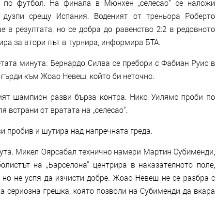
е по футбол. На финала в Мюнхен „селесао“ се наложи
 дузпи срещу Испания. Воденият от треньора Роберто
 в резултата, но се добра до равенство 2:2 в редовното
ра за втори път в турнира, информира БТА.
тата минута. Бернардо Силва се пребори с Фабиан Руис в
 гърди към Жоао Невеш, който би неточно.
ият шампион разви бърза контра. Нико Уилямс проби по
ля встрани от вратата на „селесао“.
и пробив и шутира над напречната греда.
нута. Микел Оярсабал технично намери Мартин Субименди,
листът на „Барселона“ центрира в наказателното поле,
но не успя да изчисти добре. Жоао Невеш не се разбра с
а сериозна грешка, която позволи на Субименди да вкара