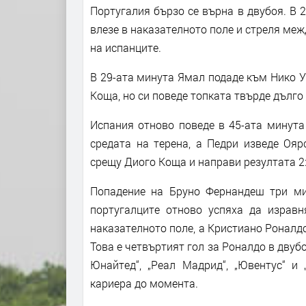
Португалия бързо се върна в двубоя. В 
влезе в наказателното поле и стреля меж
на испанците.
В 29-ата минута Ямал подаде към Нико У
Коща, но си поведе топката твърде дълго 
Испания отново поведе в 45-ата минута
средата на терена, а Педри изведе Ояр
срещу Диого Коща и направи резултата 2:
Попадение на Бруно Фернандеш три ми
португалците отново успяха да израв
наказателното поле, а Кристиано Роналдо
Това е четвъртият гол за Роналдо в дву
Юнайтед“, „Реал Мадрид“, „Ювентус“ и
кариера до момента.