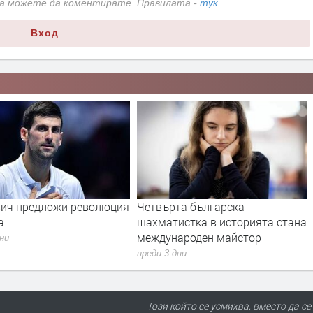
да можете да коментирате. Правилата -
тук
.
Вход
ич предложи революция
Четвърта българска
а
шахматистка в историята стана
международен майстор
дни
преди 3 дни
Този който се усмихва, вместо да се