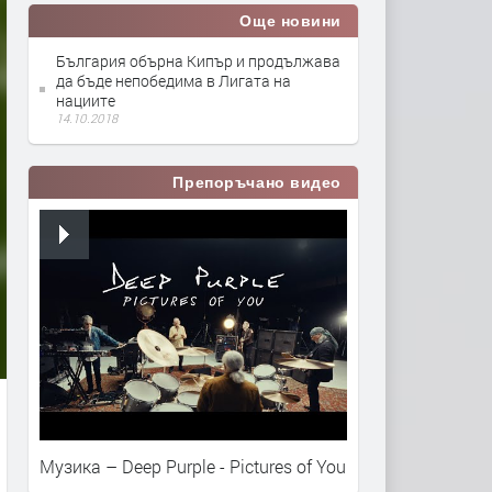
Още новини
България обърна Кипър и продължава
да бъде непобедима в Лигата на
нациите
14.10.2018
Препоръчано видео
Музика – Deep Purple - Pictures of You