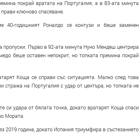
ремина покрай вратата на Португалия, а в 83-ата минута
 прави ключово спасяване.
е 40-годишният Роналдо се контузи и беше заменен
а пропуски. Първо в 92-ата минута Нуно Мендеш центрира
емедо беше оставен непокрит, но топката премина покрай
атарят Коща се справи със ситуацията. Малко след това
и стража на Португалия с удар от центъра, но топката не
те си удара от бялата точка, докато вратарят Коща спаси
ро Мората.
рез 2019 година, докато Испания триумфира в състезанието