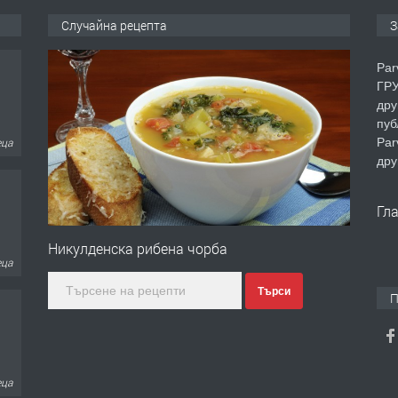
Случайна рецепта
З
Par
ГРУ
дру
пуб
Par
еца
дру
Гл
Никулденска рибена чорба
еца
Търси
П
еца