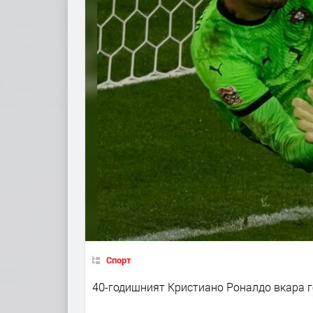
Спорт
40-годишният Кристиано Роналдо вкара го