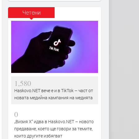
Четени
1,580
Haskovo.NET вече е и в TikTok – част от
новата медийна кампания на медията
0
„Визия Х“ идва в Haskovo.NET – новото
предаване, което ще говори за темите,
които другите избягват