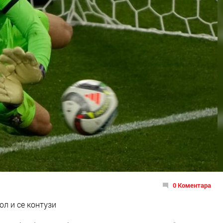
0 Коментара
л и се контузи