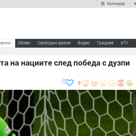
Календар
овини
Обяви
Свободно време
Видео
Градове
eTV
та на нациите след победа с дузпи
0
0