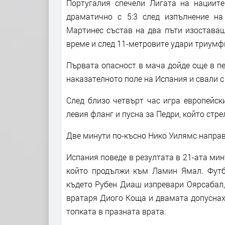
Португалия спечели Лигата на нациит
драматично с 5:3 след изпълнение на
Мартинес състав на два пъти изоставаше
време и след 11-метровите удари триумфи
Първата опасност в мача дойде още в пе
наказателното поле на Испания и свали с
След близо четвърт час игра европейск
левия фланг и пусна за Педри, който стре
Две минути по-късно Нико Уилямс направ
Испания поведе в резултата в 21-ата ми
който продължи към Ламин Ямал. Футбо
където Рубен Диаш изпревари Оярсабал, 
вратаря Диого Коща и двамата допуснах
топката в празната врата.