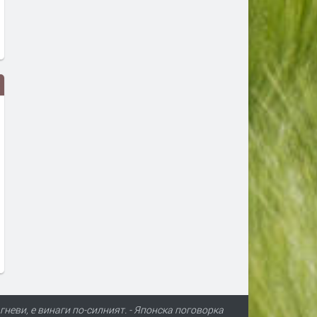
Федерации от УЕФА оттеглиха
Сестрите Уилямс дебютир
подкрепата си за Инфантино, а
Синсинати в средата на с
БФС мълчи
40
преди 3 дни
преди 3 дни
 гневи, е винаги по-силният. - Японска поговорка