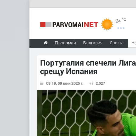
°C
24
Първомай
България
Светът
Н
Португалия спечели Лига
срещу Испания
09:19, 09 юни 2025 г.
2,027