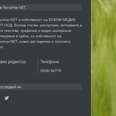
а Parvomai.NET
vomai.NET е собственост на ЕСКОМ МЕДИА
П ООД. Всички статии, репортажи, интервюта и
ги текстови, графични и видео материали,
ликувани в сайта, са собственост на
vomai.NET, освен ако изрично е посочено
го.
авен редактор
Телефони
0336/ 66779
оследвай ни