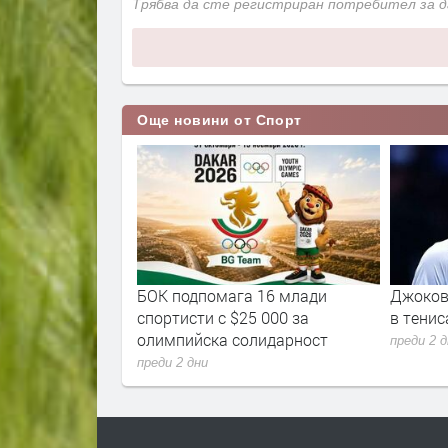
Трябва да сте регистриран потребител за 
Още новини от Спорт
ни заеха 7-о и
БОК подпомага 16 млади
Джоков
вропа
спортисти с $25 000 за
в тенис
олимпийска солидарност
преди 2 
преди 2 дни