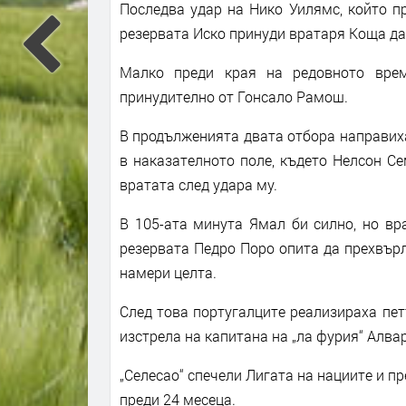
Последва удар на Нико Уилямс, който п
резервата Иско принуди вратаря Коща да
Малко преди края на редовното врем
принудително от Гонсало Рамош.
В продълженията двата отбора направих
в наказателното поле, където Нелсон С
вратата след удара му.
В 105-ата минута Ямал би силно, но вр
резервата Педро Поро опита да прехвърл
намери целта.
След това португалците реализираха пет
изстрела на капитана на „ла фурия“ Алва
„Селесао“ спечели Лигата на нациите и п
преди 24 месеца.