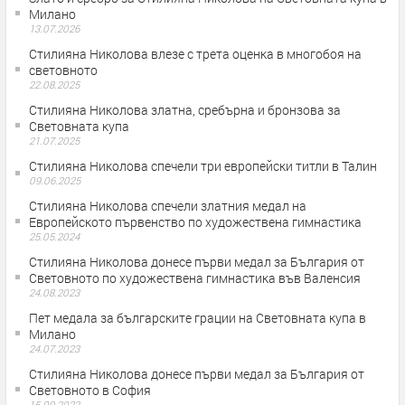
Милано
13.07.2026
Стилияна Николова влезе с трета оценка в многобоя на
световното
22.08.2025
Стилияна Николова златна, сребърна и бронзова за
Световната купа
21.07.2025
Стилияна Николова спечели три европейски титли в Талин
09.06.2025
Стилияна Николова спечели златния медал на
Европейското първенство по художествена гимнастика
25.05.2024
Стилияна Николова донесе първи медал за България от
Световното по художествена гимнастика във Валенсия
24.08.2023
Пет медала за българските грации на Световната купа в
Милано
24.07.2023
Стилияна Николова донесе първи медал за България от
Световното в София
15.09.2022