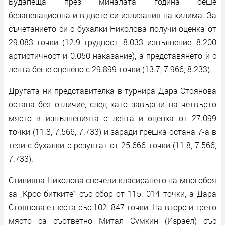
Будапеща през миналата година беше
безапелационна и в двете си излизания на килима. За
съчетанието си с бухалки Николова получи оценка от
29.083 точки (12.9 трудност, 8.033 изпълнение, 8.200
артистичност и 0.050 наказание), а представянето ѝ с
лента беше оценено с 29.899 точки (13.7, 7.966, 8.233).
Другата ни представителка в турнира Дара Стоянова
остана без отличие, след като завърши на четвърто
място в изпълненията с лента и оценка от 27.099
точки (11.8, 7.566, 7.733) и заради грешка остана 7-а в
тези с бухалки с резултат от 25.666 точки (11.8, 7.566,
7.733).
Стилияна Николова спечели класирането на многобоя
за „Крос битките“ със сбор от 115. 014 точки, а Дара
Стоянова е шеста със 102. 847 точки. На второ и трето
място са съответно Митал Сумкин (Израел) със