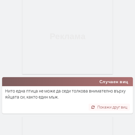
Случаен виц
Нито една птица не може да седи толкова внимателно върху
яйцата си, както един мъж.
Покажи друг виц