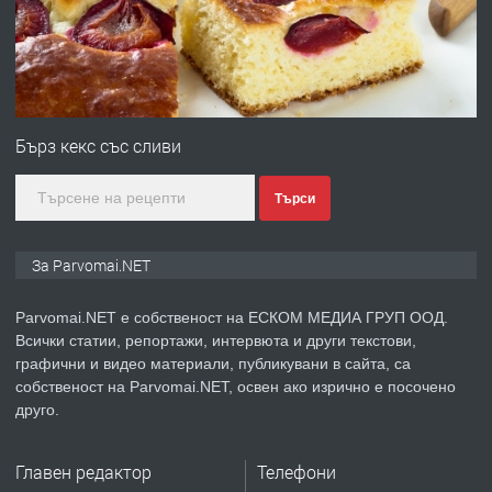
преди 1 година
ПРЕДЛАГА
Първи поход "По стъпките на Ангел
Войвода"
Бърз кекс със сливи
Търси
преди 1 година
ПРЕДЛАГА
Монтажник на малки детайли за
За Parvomai.NET
медицинската индустрия
Parvomai.NET е собственост на ЕСКОМ МЕДИА ГРУП ООД.
Всички статии, репортажи, интервюта и други текстови,
преди 1 година
графични и видео материали, публикувани в сайта, са
собственост на Parvomai.NET, освен ако изрично е посочено
ПРЕДЛАГА
Уроци по Математика
друго.
Главен редактор
Телефони