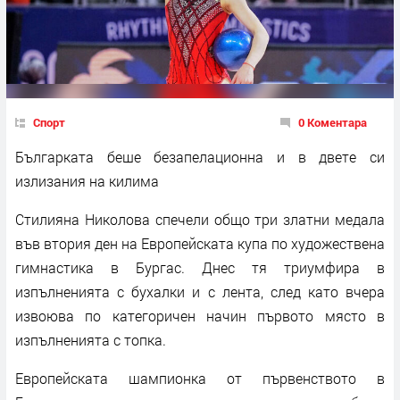
Спорт
0 Коментара
Българката беше безапелационна и в двете си
излизания на килима
Стилияна Николова спечели общо три златни медала
във втория ден на Европейската купа по художествена
гимнастика в Бургас. Днес тя триумфира в
изпълненията с бухалки и с лента, след като вчера
извоюва по категоричен начин първото място в
изпълненията с топка.
Европейската шампионка от първенството в