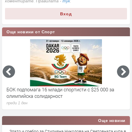
коментирате. Правилата -
тук
.
Вход
Още новини от Спорт
БОК подпомага 16 млади спортисти с $25 000 за
Д
олимпийска солидарност
п
преди 1 ден
Още новини
Злато и сребро за Стилияна Николова на Световната купа в