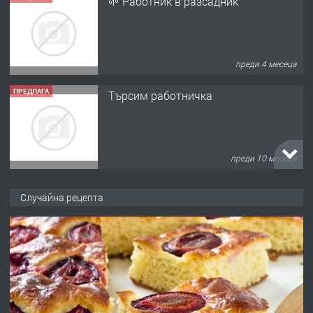
🌱 Работник в разсадник
преди 4 месеца
ПРЕДЛАГА
Търсим работничка
преди 10 месеца
ПРЕДЛАГА
Продава употребявани чисти и
Случайна рецепта
запазени матраци за спални.
преди 1 година
ПРЕДЛАГА
Работа за общи работници