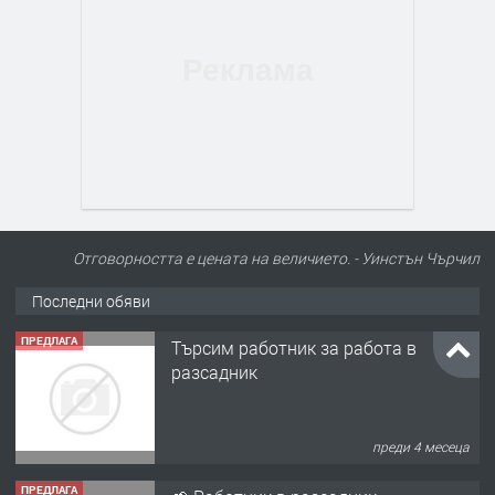
Отговорността е цената на величието. - Уинстън Чърчил
Последни обяви
ПРЕДЛАГА
Търсим работник за работа в
разсадник
преди 4 месеца
ПРЕДЛАГА